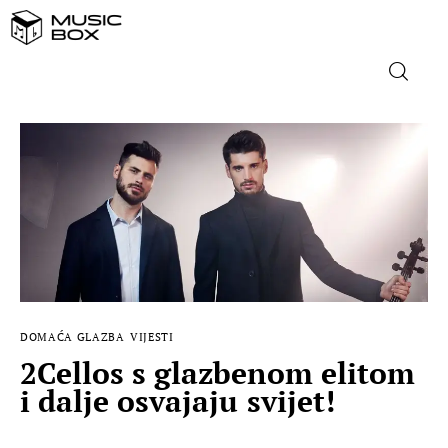
NASLOVNICA
DOMAĆA GLAZBA
STRANA GLAZBA
FILM
DOMAĆA GLAZBA
VIJESTI
MUSIC BOX
2Cellos s glazbenom elitom
i dalje osvajaju svijet!