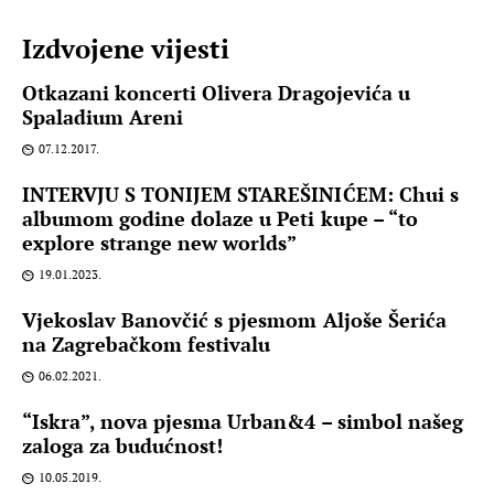
Izdvojene vijesti
Otkazani koncerti Olivera Dragojevića u
Spaladium Areni
07.12.2017.
INTERVJU S TONIJEM STAREŠINIĆEM: Chui s
albumom godine dolaze u Peti kupe – “to
explore strange new worlds”
19.01.2023.
Vjekoslav Banovčić s pjesmom Aljoše Šerića
na Zagrebačkom festivalu
06.02.2021.
“Iskra”, nova pjesma Urban&4 – simbol našeg
zaloga za budućnost!
10.05.2019.