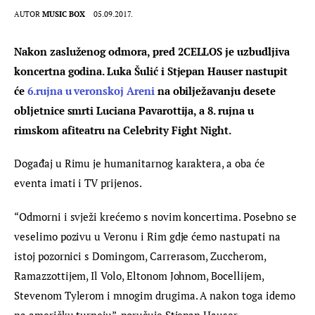
AUTOR
MUSIC BOX
05.09.2017.
Nakon zasluženog odmora, pred 2CELLOS je uzbudljiva 
koncertna godina. Luka Šulić i Stjepan Hauser nastupit 
će 
6.rujna u veronskoj Areni
 na obilježavanju desete 
obljetnice smrti Luciana Pavarottija, a 8. rujna u 
rimskom afiteatru na Celebrity Fight Night. 
Događaj u Rimu je humanitarnog karaktera, a oba će 
eventa imati i TV prijenos.
“Odmorni i svježi krećemo s novim koncertima. Posebno se 
veselimo pozivu u Veronu i Rim gdje ćemo nastupati na 
istoj pozornici s Domingom, Carrerasom, Zuccherom, 
Ramazzottijem, Il Volo, Eltonom Johnom, Bocellijem, 
Stevenom Tylerom i mnogim drugima. A nakon toga idemo 
na američku turneju”, poručuje Stjepan Hauser.