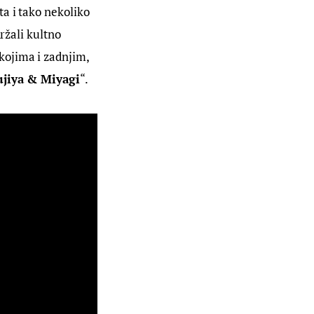
a i tako nekoliko 
ržali kultno 
ojima i zadnjim, 
ujiya & Miyagi
“.