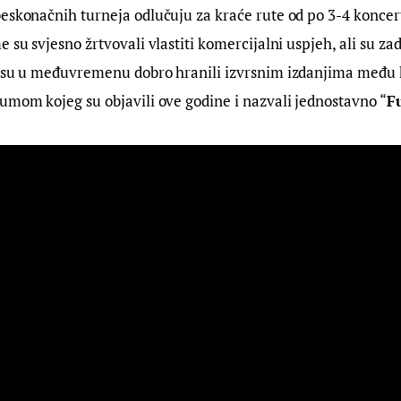
eskonačnih turneja odlučuju za kraće rute od po 3-4 koncert
 su svjesno žrtvovali vlastiti komercijalni uspjeh, ali su zad
e su u međuvremenu dobro hranili izvrsnim izdanjima među k
umom kojeg su objavili ove godine i nazvali jednostavno “
F