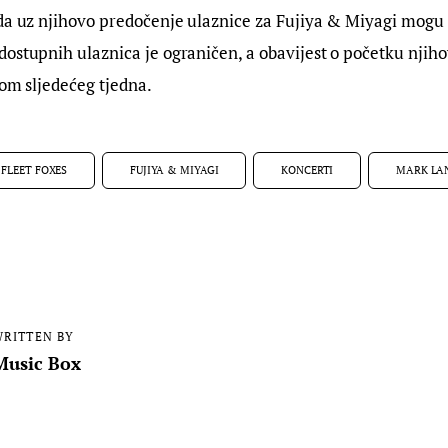
 da uz njihovo predočenje ulaznice za Fujiya & Miyagi mogu 
ostupnih ulaznica je ograničen, a obavijest o početku njihov
kom sljedećeg tjedna.
FLEET FOXES
FUJIYA & MIYAGI
KONCERTI
MARK LA
RITTEN BY
Music Box