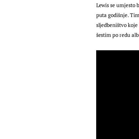
Lewis se umjesto b
puta godišnje. Time
sljedbeništvo koj
šestim po redu alb