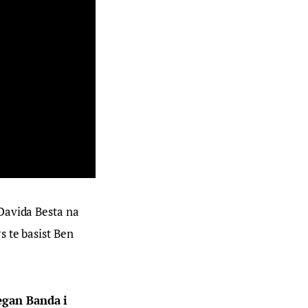
Davida Besta na 
 te basist Ben 
egan Banda i 