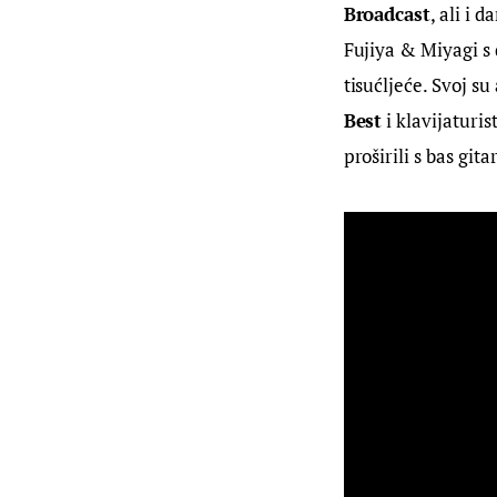
Broadcast
, ali i 
Fujiya & Miyagi s
tisućljeće. Svoj su
Best
 i klavijaturist
proširili s bas gi