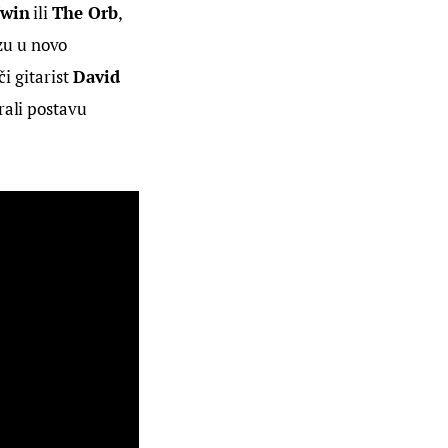
Twin
 ili 
The Orb
, 
zu u novo 
i gitarist 
David 
rali postavu 