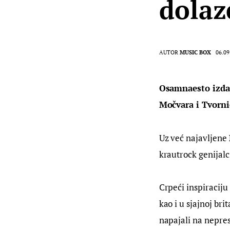
dolaz
AUTOR
MUSIC BOX
06.09
Osamnaesto izdan
Močvara i Tvorni
Uz već najavljene 
krautrock genijalc
Crpeći inspiracij
kao i u sjajnoj br
napajali na nepre