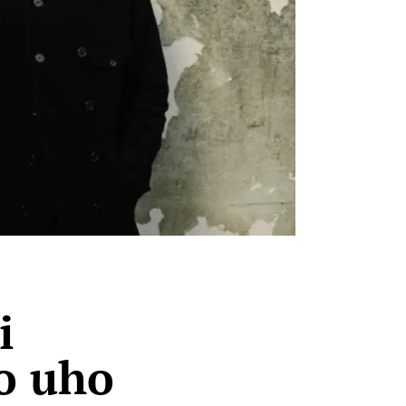
i
no uho