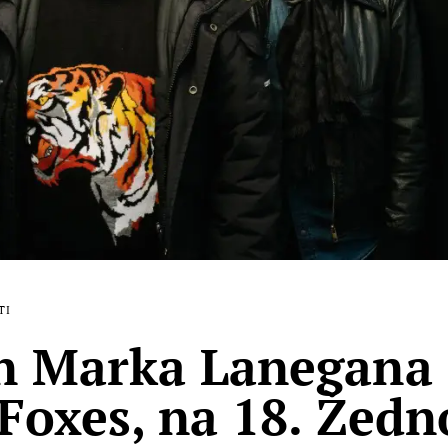
TI
 Marka Lanegana 
 Foxes, na 18. Žed