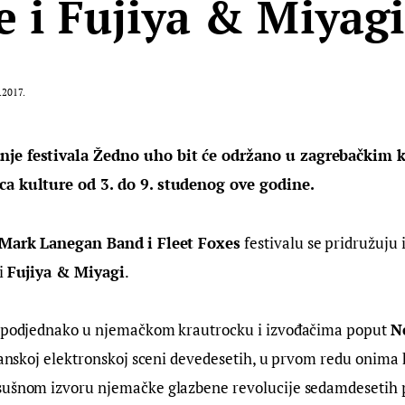
e i Fujiya & Miyagi
.2017.
je festivala Žedno uho bit će održano u zagrebačkim 
ca kulture od 3. do 9. studenog ove godine.
Mark Lanegan Band
i Fleet Foxes
 festivalu se pridružuju i
i 
Fujiya & Miyagi
.
u podjednako u njemačkom krautrocku i izvođačima poput 
N
itanskoj elektronskoj sceni devedesetih, u prvom redu onima k
sušnom izvoru njemačke glazbene revolucije sedamdesetih 