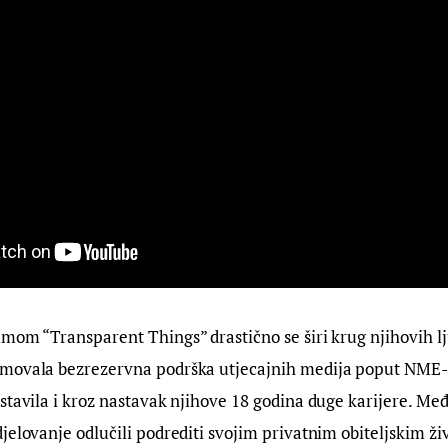
mom “Transparent Things” drastično se širi krug njihovih lju
movala bezrezervna podrška utjecajnih medija poput NME-a 
stavila i kroz nastavak njihove 18 godina duge karijere. Me
jelovanje odlučili podrediti svojim privatnim obiteljskim živ