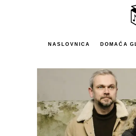
NASLOVNICA
DOMAĆA GLAZBA
STRANA GLAZBA
NASLOVNICA
DOMAĆA G
FILM
MUSIC BOX