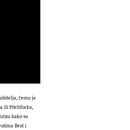
bitelja, čemu je 
ili Pitchforka, 
đutim kako su 
otima Best i 