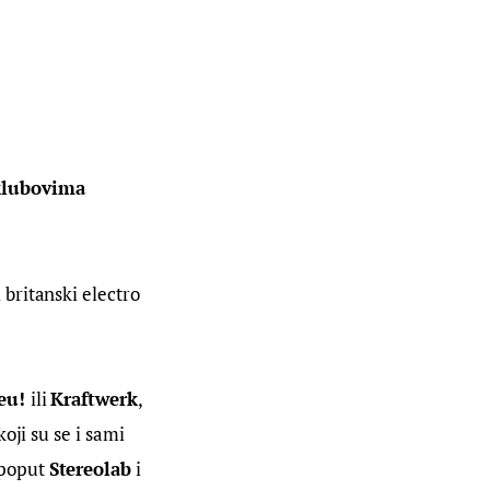
klubovima 
 britanski electro 
eu! 
ili 
Kraftwerk
, 
oji su se i sami 
poput 
Stereolab
 i 