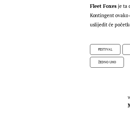
Fleet Foxes
 je ta
Kontingent ovako d
uslijedit će počet
FESTIVAL
ŽEDNO UHO
W