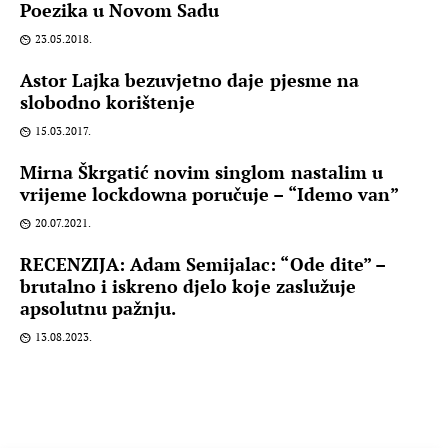
Poezika u Novom Sadu
23.05.2018.
Astor Lajka bezuvjetno daje pjesme na
slobodno korištenje
15.03.2017.
Mirna Škrgatić novim singlom nastalim u
vrijeme lockdowna poručuje – “Idemo van”
20.07.2021.
RECENZIJA: Adam Semijalac: “Ode dite” –
brutalno i iskreno djelo koje zaslužuje
apsolutnu pažnju.
13.08.2023.