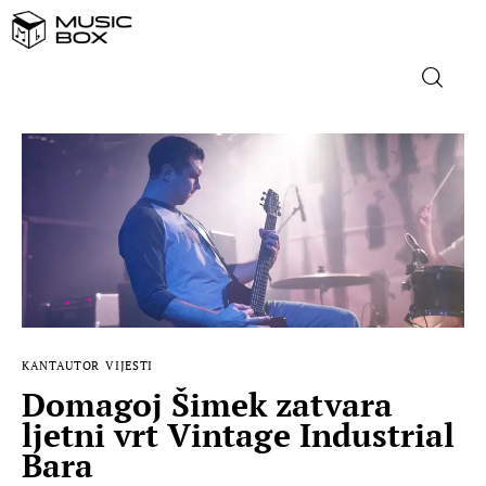
NASLOVNICA
DOMAĆA GLAZBA
STRANA GLAZBA
FILM
KANTAUTOR
VIJESTI
MUSIC BOX
Domagoj Šimek zatvara
ljetni vrt Vintage Industrial
Bara