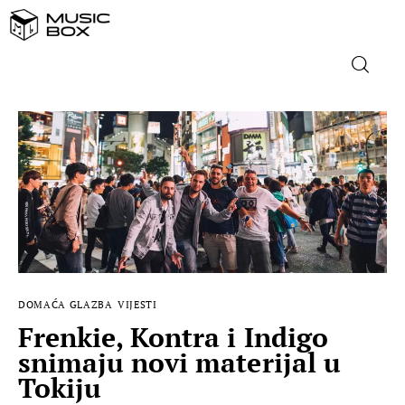
NASLOVNICA
DOMAĆA GLAZBA
STRANA GLAZBA
FILM
DOMAĆA GLAZBA
VIJESTI
MUSIC BOX
Frenkie, Kontra i Indigo
snimaju novi materijal u
Tokiju