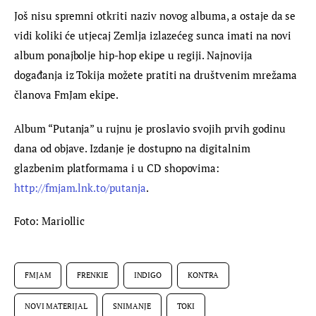
Još nisu spremni otkriti naziv novog albuma, a ostaje da se 
vidi koliki će utjecaj Zemlja izlazećeg sunca imati na novi 
album ponajbolje hip-hop ekipe u regiji. Najnovija 
događanja iz Tokija možete pratiti na društvenim mrežama 
članova FmJam ekipe.
Album “Putanja” u rujnu je proslavio svojih prvih godinu 
dana od objave. Izdanje je dostupno na digitalnim 
glazbenim platformama i u CD shopovima: 
http://fmjam.lnk.to/putanja
.
Foto: Mariollic
FMJAM
FRENKIE
INDIGO
KONTRA
NOVI MATERIJAL
SNIMANJE
TOKI