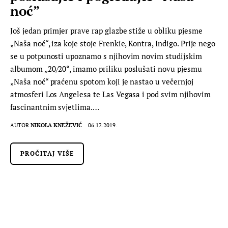
noć”
Još jedan primjer prave rap glazbe stiže u obliku pjesme
„Naša noć“, iza koje stoje Frenkie, Kontra, Indigo. Prije nego
se u potpunosti upoznamo s njihovim novim studijskim
albumom „20/20“, imamo priliku poslušati novu pjesmu
„Naša noć“ praćenu spotom koji je nastao u večernjoj
atmosferi Los Angelesa te Las Vegasa i pod svim njihovim
fascinantnim svjetlima.…
AUTOR
NIKOLA KNEŽEVIĆ
06.12.2019.
PROČITAJ VIŠE