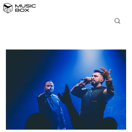
NASLOVNICA
DOMAĆA GLAZBA
STRANA GLAZBA
FILM
MUSIC BOX