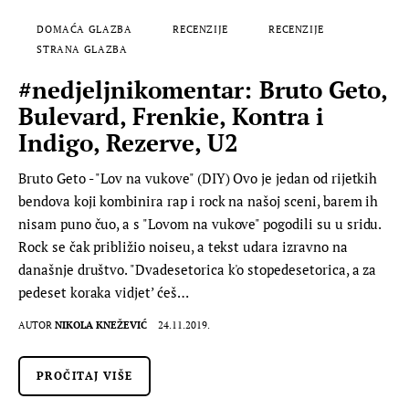
DOMAĆA GLAZBA
RECENZIJE
RECENZIJE
STRANA GLAZBA
#nedjeljnikomentar: Bruto Geto,
Bulevard, Frenkie, Kontra i
Indigo, Rezerve, U2
Bruto Geto - "Lov na vukove" (DIY) Ovo je jedan od rijetkih
bendova koji kombinira rap i rock na našoj sceni, barem ih
nisam puno čuo, a s "Lovom na vukove" pogodili su u sridu.
Rock se čak približio noiseu, a tekst udara izravno na
današnje društvo. "Dvadesetorica k'o stopedesetorica, a za
pedeset koraka vidjet’ ćeš…
AUTOR
NIKOLA KNEŽEVIĆ
24.11.2019.
PROČITAJ VIŠE