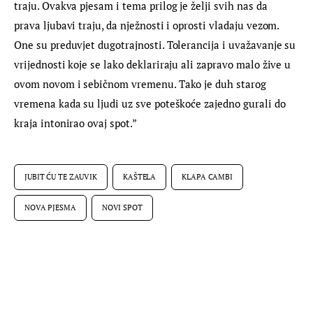
traju. Ovakva pjesam i tema prilog je želji svih nas da 
prava ljubavi traju, da nježnosti i oprosti vladaju vezom. 
One su preduvjet dugotrajnosti. Tolerancija i uvažavanje su 
vrijednosti koje se lako deklariraju ali zapravo malo žive u 
ovom novom i sebičnom vremenu. Tako je duh starog 
vremena kada su ljudi uz sve poteškoće zajedno gurali do 
kraja intonirao ovaj spot.”
JUBIT ĆU TE ZAUVIK
KAŠTELA
KLAPA CAMBI
NOVA PJESMA
NOVI SPOT