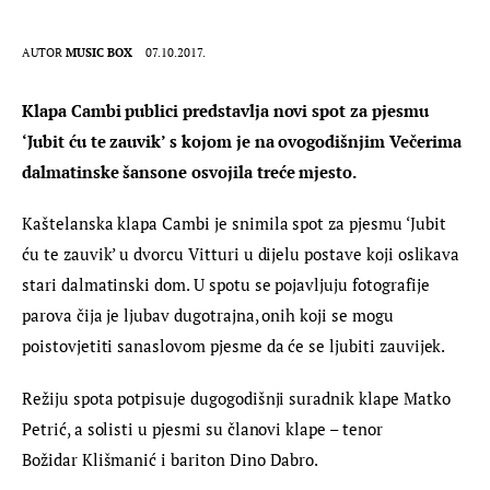
AUTOR
MUSIC BOX
07.10.2017.
Klapa Cambi publici predstavlja novi spot za pjesmu 
‘Jubit ću te zauvik’ s kojom je na ovogodišnjim Večerima 
dalmatinske šansone osvojila treće mjesto.
Kaštelanska klapa Cambi je snimila spot za pjesmu ‘Jubit 
ću te zauvik’ u dvorcu Vitturi u dijelu postave koji oslikava 
stari dalmatinski dom. U spotu se pojavljuju fotografije 
parova čija je ljubav dugotrajna, onih koji se mogu 
poistovjetiti sanaslovom pjesme da će se ljubiti zauvijek.
Režiju spota potpisuje dugogodišnji suradnik klape Matko 
Petrić, a solisti u pjesmi su članovi klape – tenor 
Božidar Klišmanić i bariton Dino Dabro.