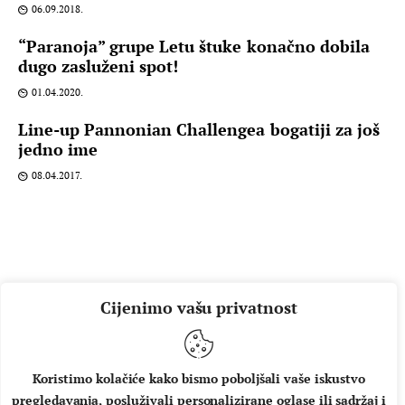
06.09.2018.
“Paranoja” grupe Letu štuke konačno dobila
dugo zasluženi spot!
01.04.2020.
Line-up Pannonian Challengea bogatiji za još
jedno ime
08.04.2017.
Cijenimo vašu privatnost
Koristimo kolačiće kako bismo poboljšali vaše iskustvo
pregledavanja, posluživali personalizirane oglase ili sadržaj i
O NAMA
IMPRESSUM
UVJETI KORIŠTENJA