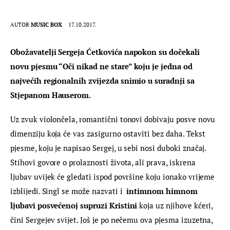
AUTOR
MUSIC BOX
17.10.2017.
Obožavatelji Sergeja Ćetkovića napokon su dočekali 
novu pjesmu “Oči nikad ne stare” koju je jedna od 
najvećih regionalnih zvijezda snimio u suradnji sa 
Stjepanom Hauserom.
Uz zvuk violončela, romantični tonovi dobivaju posve novu 
dimenziju koja će vas zasigurno ostaviti bez daha. Tekst 
pjesme, koju je napisao Sergej, u sebi nosi duboki značaj. 
Stihovi govore o prolaznosti života, ali prava, iskrena 
ljubav uvijek će gledati ispod površine koju ionako vrijeme 
izblijedi. Singl se može nazvati i  
intimnom himnom 
ljubavi posvećenoj supruzi Kristini 
koja uz njihove kćeri, 
čini Sergejev svijet. Još je po nečemu ova pjesma izuzetna, 