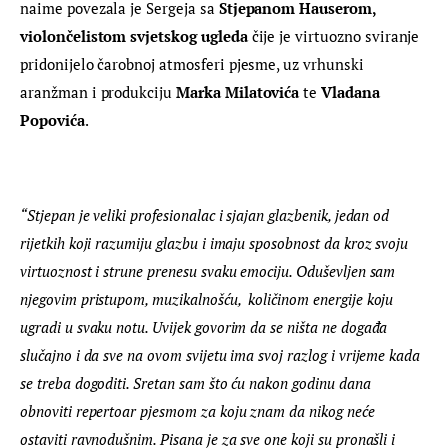
naime povezala je Sergeja sa 
Stjepanom Hauserom, 
violončelistom svjetskog ugleda 
čije je virtuozno sviranje 
pridonijelo čarobnoj atmosferi pjesme, uz vrhunski 
aranžman i produkciju 
Marka Milatovića 
te 
Vladana 
Popovića
.
“Stjepan je veliki profesionalac i sjajan glazbenik, jedan od 
rijetkih koji razumiju glazbu i imaju sposobnost da kroz svoju 
virtuoznost i strune prenesu svaku emociju. Oduševljen sam 
njegovim pristupom, muzikalnošću,  količinom energije koju 
ugradi u svaku notu. Uvijek govorim da se ništa ne događa 
slučajno i da sve na ovom svijetu ima svoj razlog i vrijeme kada 
se treba dogoditi. Sretan sam što ću nakon godinu dana 
obnoviti repertoar pjesmom za koju znam da nikog neće 
ostaviti ravnodušnim. Pisana je za sve one koji su pronašli i 