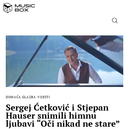
NASLOVNICA
DOMAĆA GLAZBA
STRANA GLAZBA
FILM
DOMAĆA GLAZBA
VIJESTI
MUSIC BOX
Sergej Ćetković i Stjepan
Hauser snimili himnu
ljubavi “Oči nikad ne stare”