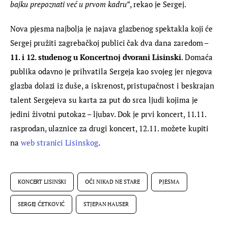
bajku prepoznati već u prvom kadru”
, rekao je Sergej.
Nova pjesma najbolja je najava glazbenog spektakla koji će 
Sergej pružiti zagrebačkoj publici čak dva dana zaredom – 
11. i 12. studenog u Koncertnoj dvorani Lisinski
. Domaća 
publika odavno je prihvatila Sergeja kao svojeg jer njegova 
glazba dolazi iz duše, a iskrenost, pristupačnost i beskrajan 
talent Sergejeva su karta za put do srca ljudi kojima je 
jedini životni putokaz – ljubav. Dok je prvi koncert, 11.11. 
rasprodan, ulaznice za drugi koncert, 12.11. možete kupiti 
na 
web stranici Lisinskog
.
KONCERT LISINSKI
OČI NIKAD NE STARE
PJESMA
SERGEJ ĆETKOVIĆ
STJEPAN HAUSER