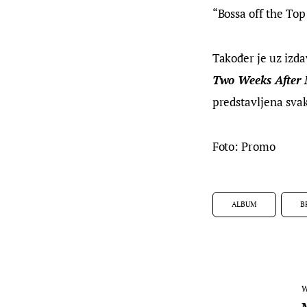
“Bossa off the Top
Također je uz izd
Two Weeks After 
predstavljena svak
Foto: Promo
ALBUM
B
W