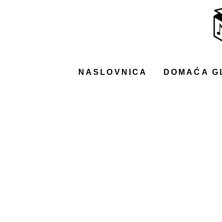
NASLOVNICA
DOMAĆA GLAZBA
STRANA GLAZBA
NASLOVNICA
DOMAĆA G
FILM
MUSIC BOX