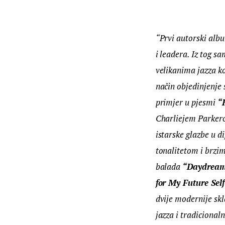
“Prvi autorski alb
i leadera. Iz tog 
velikanima jazza ko
način objedinjenje 
primjer u pjesmi 
“
Charliejem Parkero
istarske glazbe u di
tonalitetom i brzi
balada 
“Daydream
for My Future Sel
dvije modernije skl
jazza i tradicional