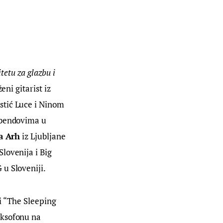
tetu za glazbu i 
eni gitarist iz 
stić Luce i Ninom 
 bendovima u 
a Arh
 iz Ljubljane 
lovenija i Big 
 u Sloveniji.
i “The Sleeping 
aksofonu na 