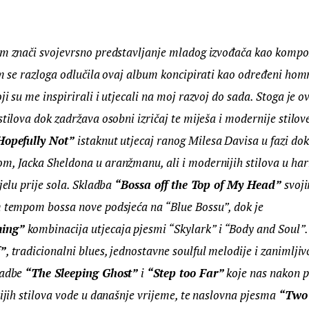
um znači svojevrsno predstavljanje mladog izvođača kao kompoz
sam se razloga odlučila ovaj album koncipirati kao određeni ho
ji su me inspirirali i utjecali na moj razvoj do sada. Stoga je o
stilova dok zadržava osobni izričaj te miješa i modernije stilove
Hopefully Not”
 istaknut utjecaj ranog Milesa Davisa u fazi dok 
m, Jacka Sheldona u aranžmanu, ali i modernijih stilova u harm
jelu prije sola. Skladba 
“Bossa off the Top of My Head”
 svoj
m tempom bossa nove podsjeća na “Blue Bossu”, dok je 
ing”
 kombinacija utjecaja pjesmi “Skylark” i “Body and Soul”. 
f”
, tradicionalni blues, jednostavne soulful melodije i zanimlj
adbe 
“The Sleeping Ghost”
 i 
“Step too Far”
 koje nas nakon p
nijih stilova vode u današnje vrijeme, te naslovna pjesma 
“Two 