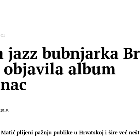
STI
 jazz bubnjarka B
 objavila album
enac
.2019.
atić plijeni pažnju publike u Hrvatskoj i šire već nešt