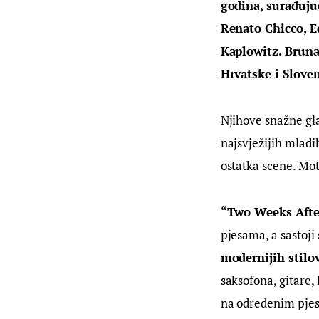
godina, surađuju
Renato Chicco, E
Kaplowitz. Bruna 
Hrvatske i Sloven
Njihove snažne gla
najsvježijih mladi
ostatka scene. Mot
“Two Weeks Afte
pjesama, a sastoji 
modernijih stilo
saksofona, gitare,
na određenim pj