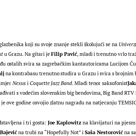
glazbenika koji su svoje znanje stekli školujući se na 
Univerzi
st
 u Grazu. Na gitari je 
Filip Pavić
, mladi i trenutno vrlo traž
eđu ostalih svira sa zagrebačkim kantautoricama Lucijom Ću
lj
 na kontrabasu trenutno studira u Grazu i svira s brojnim
imjer 
Nexus
 i 
Coquette Jazz Band
. Mladi tenor saksofonist
Jak
rađivati s vodećim slovenskim big bendovima, Big Band RTV S
 je ove godine osvojio zlatnu nagradu na natjecanju TEMSIG
tavljena i tri gosta: 
Joe Kaplowitz
 na klavijaturi na pjesm
Bajević
 na trubi na “Hopefully Not” i 
Saša Nestorović
 na s