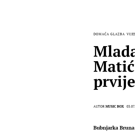
DOMAĆA GLAZBA
VIJE
Mlada
Matić
prvij
AUTOR
MUSIC BOX
03.07
Bubnjarka Bruna M