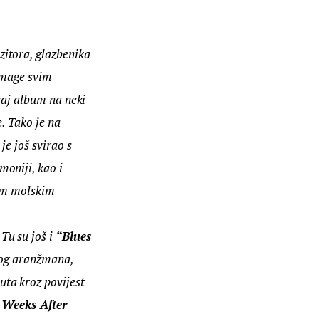
itora, glazbenika 
mmage svim 
vaj album na neki 
. Tako je na 
je još svirao s 
oniji, kao i 
im molskim 
Tu su još i 
“Blues 
ivog aranžmana, 
uta kroz povijest 
Weeks After 