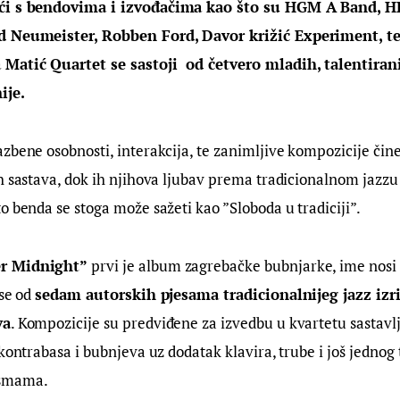
ći s bendovima i izvođačima kao što su HGM A Band, HR
d Neumeister, Robben Ford, Davor križić Experiment, te 
Matić Quartet se sastoji  od četvero mladih, talentiran
ije.
zbene osobnosti, interakcija, te zanimljive kompozicije čine
h sastava, dok ih njihova ljubav prema tradicionalnom jazzu 
o benda se stoga može sažeti kao ”Sloboda u tradiciji”.
r Midnight”
 prvi je album zagrebačke bubnjarke, ime nosi 
se od 
sedam autorskih pjesama tradicionalnijeg jazz izrič
va
. Kompozicije su predviđene za izvedbu u kvartetu sastavl
 kontrabasa i bubnjeva uz dodatak klavira, trube i još jednog
esmama.