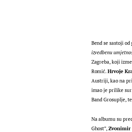
Bend se sastoji od 
izvedbenu umjetno
Zagreba, koji izm
Romić. 
Hrvoje Kra
Austriji, kao na pr
imao je prilike su
Band Grosuplje, te
Na albumu su preds
Ghost”, 
Zvonimir 