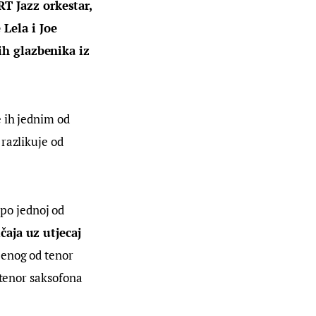
T Jazz orkestar, 
Lela i Joe 
ih glazbenika iz 
 ih jednim od 
razlikuje od 
po jednoj od 
aja uz utjecaj 
jenog od tenor 
 tenor saksofona 