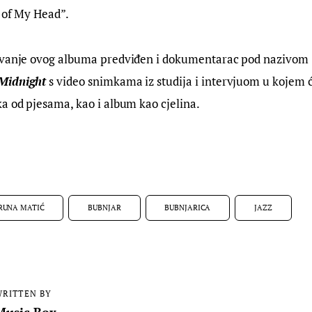
 of My Head”.
avanje ovog albuma predviđen i dokumentarac pod nazivom 
Midnight
 s video snimkama iz studija i intervjuom u kojem će
a od pjesama, kao i album kao cjelina.
RUNA MATIĆ
BUBNJAR
BUBNJARICA
JAZZ
RITTEN BY