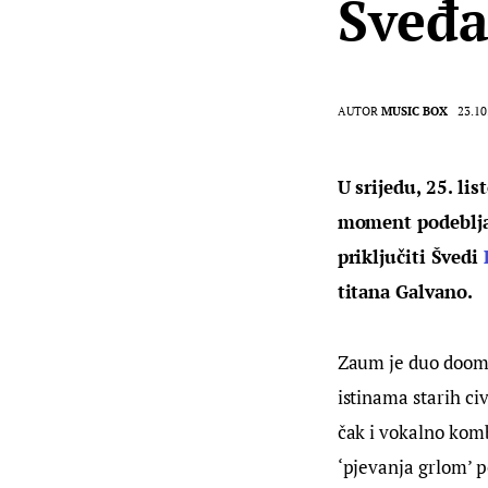
Šveđa
AUTOR
MUSIC BOX
23.10
U srijedu, 25. l
moment podebljav
priključiti Švedi
titana Galvano.
Zaum je duo doome
istinama starih ci
čak i vokalno kom
‘pjevanja grlom’ p