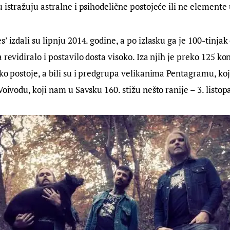
 istražuju astralne i psihodelične postojeće ili ne elemente u
’ izdali su lipnju 2014. godine, a po izlasku ga je 100-tinja
a revidiralo i postavilo dosta visoko. Iza njih je preko 125 k
ako postoje, a bili su i predgrupa velikanima Pentagramu, koj
Voivodu, koji nam u Savsku 160. stižu nešto ranije – 3. listop