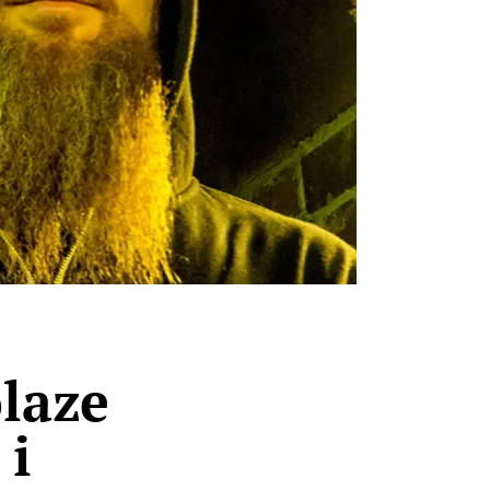
olaze
 i