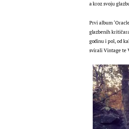
a kroz svoju glazbu
Prvi album ‘Oracles
glazbenih kritičar
godinu i pol, od k
svirali Vintage te 