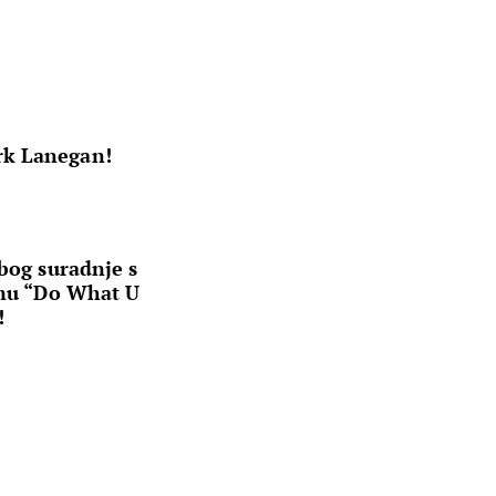
rk Lanegan!
zbog suradnje s
smu “Do What U
!