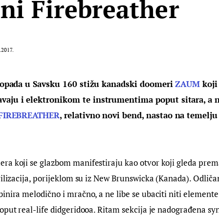
ni Firebreather
.2017.
istopada u Savsku 160 stižu kanadski doomeri
ZAUM
koji
aju i elektronikom te instrumentima poput sitara, a n
FIREBREATHER
, relativno novi bend, nastao na temelj
ra koji se glazbom manifestiraju kao otvor koji gleda pr
vilizacija, porijeklom su iz New Brunswicka (Kanada). Odlič
binira mel
odično i mračno, a ne libe se ubaciti niti elemen
oput real-life didgeridooa. Ritam sekcija je nadograđena sy