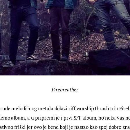
Firebreather
rude melodičnog metala dolazi riff worship thrash trio Fireb
demo album, a u pripremi je i prvi S/T album, no neka vas n
ativno friški jer ovo je bend koji je nastao kao spoj dobro z