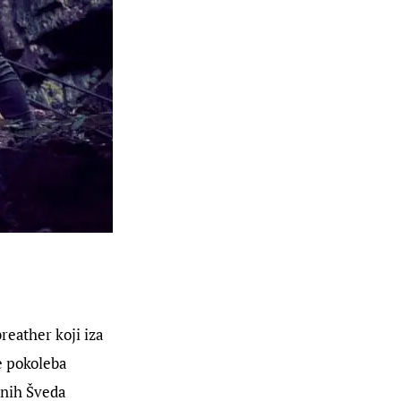
reather koji iza
e pokoleba
nanih Šveda