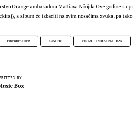
stvo Orange ambasadora Mattiasa Nööjda Ove godine su pot
ekiraj), a album će izbaciti na svim nosačima zvuka, pa tako 
FIREBREATHER
KONCERT
VINTAGE INDUSTRIAL BAR
RITTEN BY
Music Box