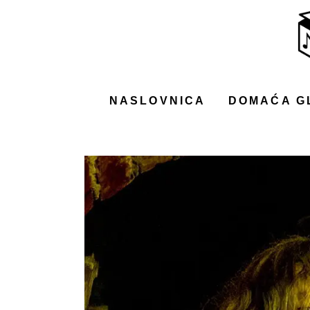
NASLOVNICA
DOMAĆA GLAZBA
STRANA GLAZBA
NASLOVNICA
DOMAĆA G
FILM
MUSIC BOX