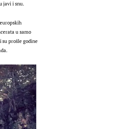
 javi i snu.
k europskih
oncerata u samo
i su prošle godine
ada.