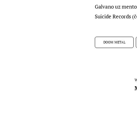
Galvano uz mentor
Suicide Records (č
DOOM METAL
W