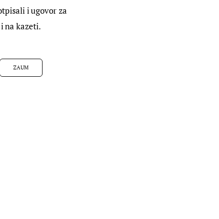
pisali i ugovor za
i na kazeti.
ZAUM