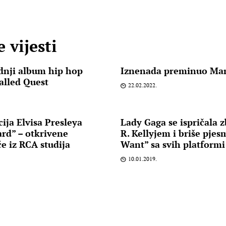
 vijesti
adnji album hip hop
Iznenada preminuo Ma
alled Quest
22.02.2022.
ija Elvisa Presleya
Lady Gaga se ispričala 
rd” – otkrivene
R. Kellyjem i briše pje
če iz RCA studija
Want” sa svih platformi
10.01.2019.