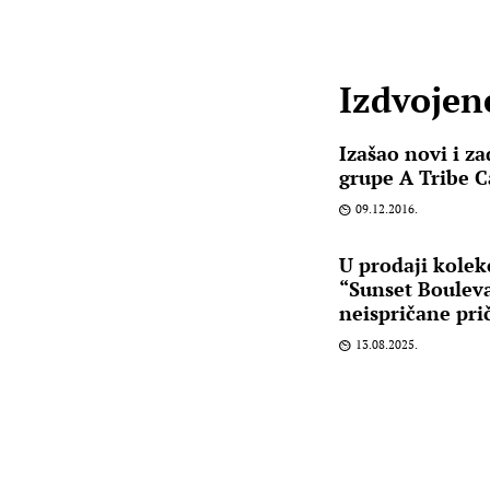
Izdvojene
Izašao novi i z
grupe A Tribe C
09.12.2016.
U prodaji kolekc
“Sunset Bouleva
neispričane pri
13.08.2025.