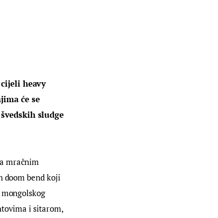
 cijeli heavy
jima će se
u švedskih sludge
ema mračnim
an doom bend koji
te mongolskog
ntovima i sitarom,