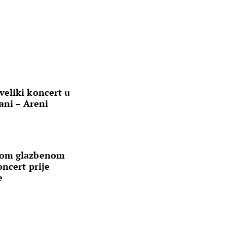
eliki koncert u
ani – Areni
kom glazbenom
ncert prije
e