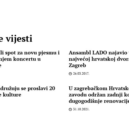
 vijesti
li spot za novu pjesmu i
Ansambl LADO najavio v
šnjem koncertu u
najvećoj hrvatskoj dvor
e
Zagreb
26.03.2017.
družuju se proslavi 20
U zagrebačkom Hrvats
e kulture
zavodu održan zadnji ko
dugogodišnje renovacij
31.10.2021.