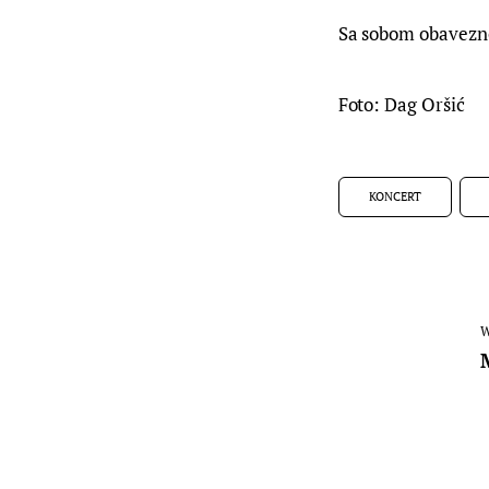
Sa sobom obavezno
Foto: Dag Oršić
KONCERT
W