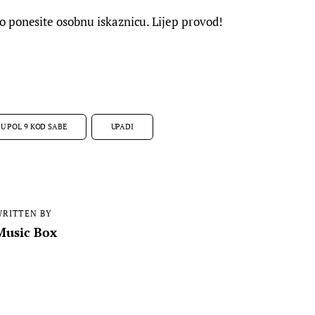
 ponesite osobnu iskaznicu. Lijep provod!
U POL 9 KOD SABE
UPADI
RITTEN BY
Music Box