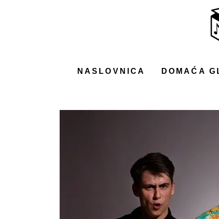
NASLOVNICA
DOMAĆA GLAZBA
STRANA GLAZBA
NASLOVNICA
DOMAĆA G
FILM
MUSIC BOX