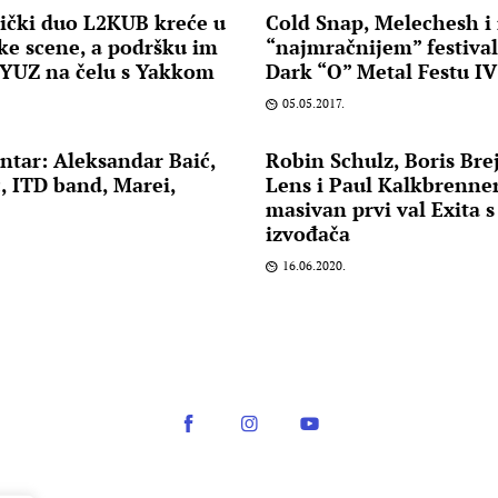
nički duo L2KUB kreće u
Cold Snap, Melechesh i
ke scene, a podršku im
“najmračnijem” festival
MYUZ na čelu s Yakkom
Dark “O” Metal Festu IV
05.05.2017.
ntar: Aleksandar Baić,
Robin Schulz, Boris Bre
, ITD band, Marei,
Lens i Paul Kalkbrenne
masivan prvi val Exita s
izvođača
16.06.2020.