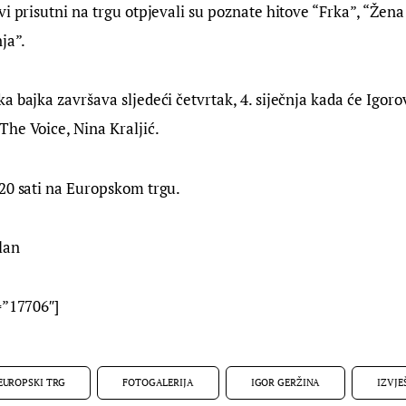
vi prisutni na trgu otpjevali su poznate hitove “Frka”, “Žen
ja”.
a bajka završava sljedeći četvrtak, 4. siječnja kada će Igorov
he Voice, Nina Kraljić.
20 sati na Europskom trgu.
lan
=”17706″]
EUROPSKI TRG
FOTOGALERIJA
IGOR GERŽINA
IZVJE