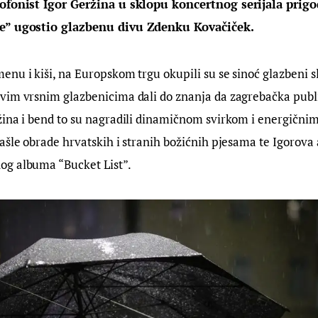
sofonist Igor Geržina u sklopu koncertnog serijala prig
e” ugostio glazbenu divu Zdenku Kovačiček.
nu i kiši, na Europskom trgu okupili su se sinoć glazbeni sl
vim vrsnim glazbenicima dali do znanja da zagrebačka publik
ina i bend to su nagradili dinamičnom svirkom i energičnim
ašle obrade hrvatskih i stranih božićnih pjesama te Igorova 
g albuma “Bucket List”.