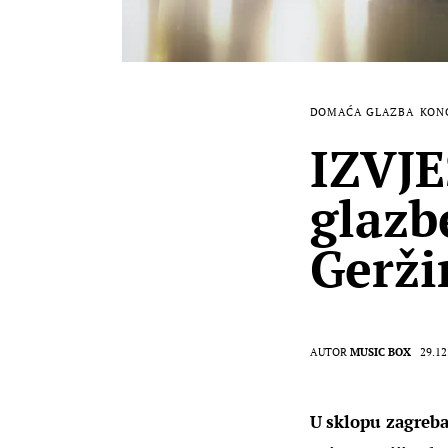
DOMAĆA GLAZBA
KON
IZVJE
glazb
Gerži
AUTOR
MUSIC BOX
29.12
U sklopu zagreba