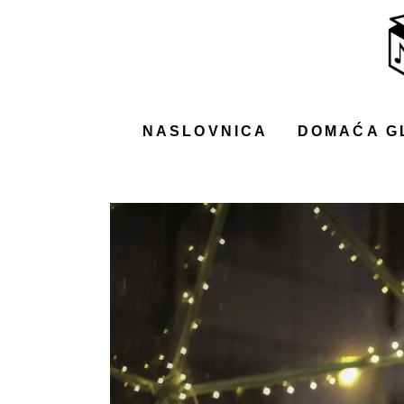
NASLOVNICA
DOMAĆA GLAZBA
STRANA GLAZBA
NASLOVNICA
DOMAĆA G
FILM
MUSIC BOX