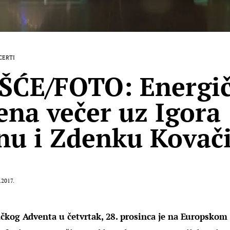
CERTI
ŠĆE/FOTO: Energi
ena večer uz Igora
nu i Zdenku Kovač
.2017.
čkog Adventa u četvrtak, 28. prosinca je na Europskom 