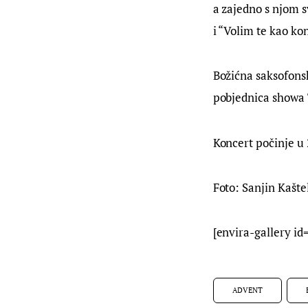
a zajedno s njom s
i “Volim te kao kon
Božićna saksofonsk
pobjednica showa T
Koncert počinje u 
Foto: Sanjin Kašte
[envira-gallery id
ADVENT