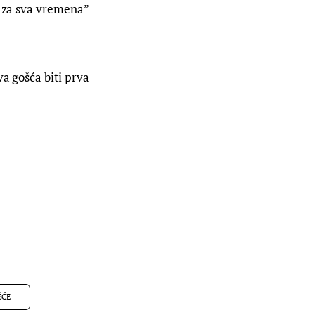
a za sva vremena” 
a gošća biti prva 
ŠĆE