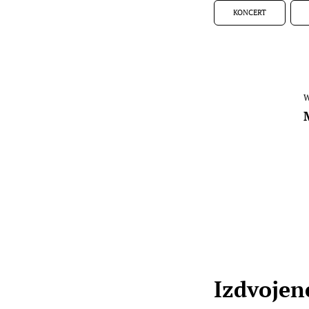
KONCERT
W
Izdvojene