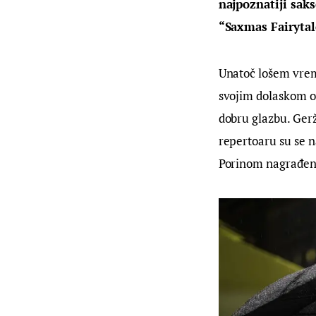
najpoznatiji sak
“Saxmas Fairytal
Unatoč lošem vreme
svojim dolaskom o
dobru glazbu. Gerž
repertoaru su se n
Porinom nagrađeno