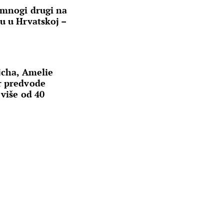
 mnogi drugi na
u u Hrvatskoj –
jcha, Amelie
r predvode
 više od 40