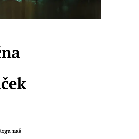
čna
iček
trgu naš 