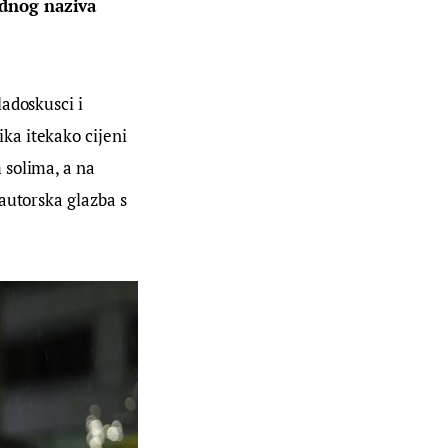
odnog naziva 
adoskusci i 
a itekako cijeni 
 solima, a na 
autorska glazba s 