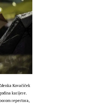
 Zdenka Kovačiček 
godina karijere. 
borom repertora, 