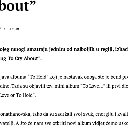
bout”
Ć
21.01.2018.
ojeg mnogi smatraju jednim od najboljih u regiji, izbac
ng To Cry About”.
java albuma “To Hold” koji je nastavak onoga što je bend pr
ine. Tada su objavili tzv. mini album “To Love…” ili prvi dio
 Love or To Hold”.
Jonathanovska, tako da su zadržali svoj zvuk, energiju i kvali
vatelji. A što će nam sve otkriti novi album vidjet ćemo usko