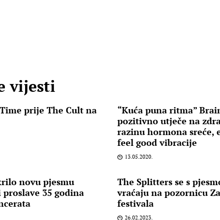
 vijesti
 Time prije The Cult na
“Kuća puna ritma” Brai
pozitivno utječe na zdr
razinu hormona sreće, e
feel good vibracije
13.05.2020.
krilo novu pjesmu
The Splitters se s pjesm
i proslave 35 godina
vraćaju na pozornicu Z
oncerata
festivala
26.02.2023.