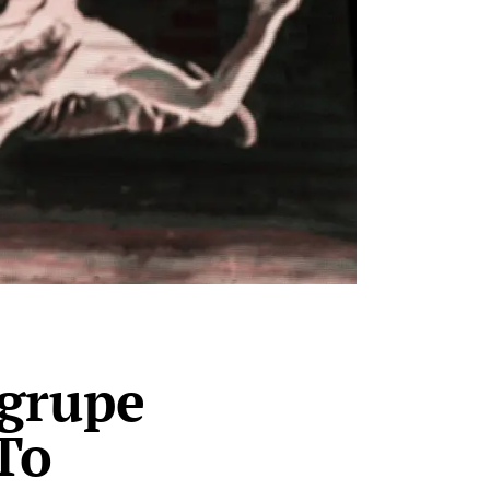
 grupe
To