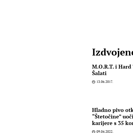
Izdvojene
M.O.R.T. i Hard
Šalati
13.06.2017.
Hladno pivo ot
“Štetočine” uoč
karijere s 35 k
09.04.2022.