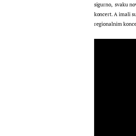
sigurno,  svaku n
koncert. A imali s
regionalnim konc