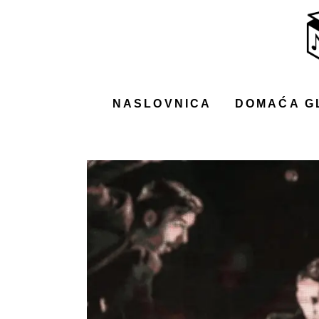
NASLOVNICA
DOMAĆA GLAZBA
STRANA GLAZBA
NASLOVNICA
DOMAĆA G
FILM
MUSIC BOX