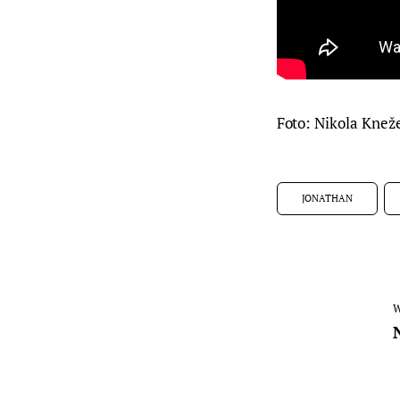
Foto: Nikola Knež
JONATHAN
W