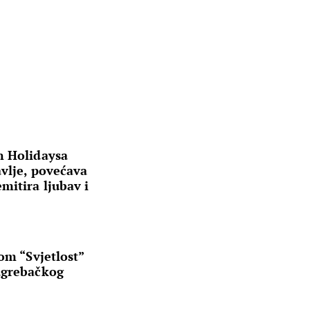
n Holidaysa
avlje, povećava
mitira ljubav i
om “Svjetlost”
agrebačkog