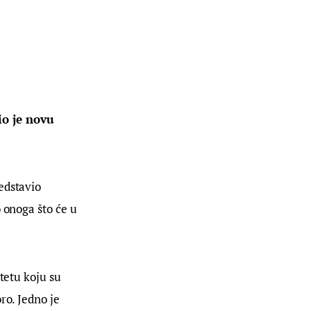
io je novu 
edstavio 
 onoga što će u 
tetu koju su 
ro. Jedno je 