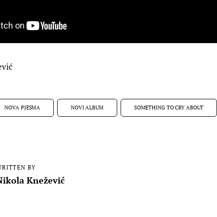
ević
NOVA PJESMA
NOVI ALBUM
SOMETHING TO CRY ABOUT
RITTEN BY
Nikola Knežević