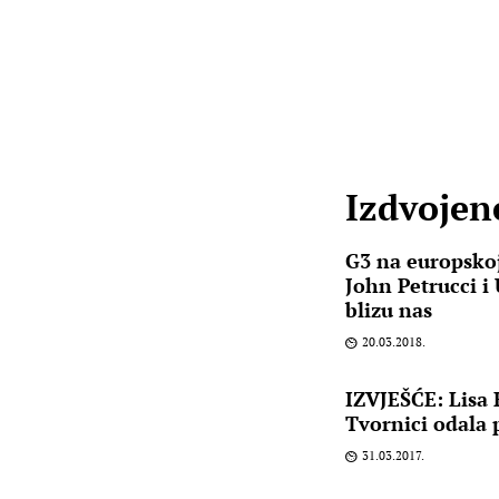
Izdvojene
G3 na europskoj 
John Petrucci i
blizu nas
20.03.2018.
IZVJEŠĆE: Lisa
Tvornici odala 
31.03.2017.