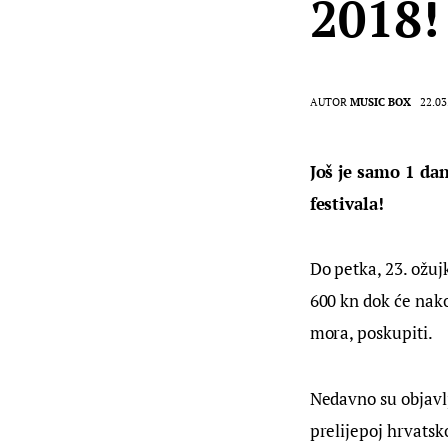
2018!
AUTOR
MUSIC BOX
22.03
Još je samo 1 da
festivala!
Do petka, 23. ožujk
600 kn dok će nako
mora, poskupiti.
Nedavno su objavlj
prelijepoj hrvatsk