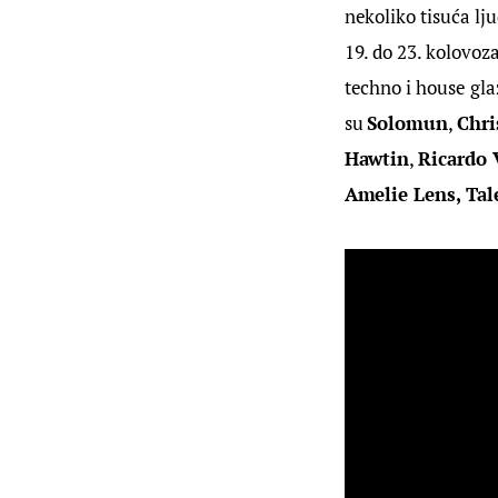
nekoliko tisuća lju
19. do 23. kolovoz
techno i house glaz
su 
Solomun
, 
Chri
Hawtin
, 
Ricardo 
Amelie Lens, Tal