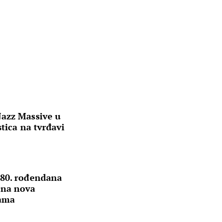
azz Massive u
tica na tvrđavi
 80. rođendana
ena nova
sama