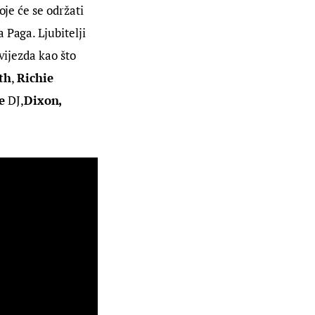
je će se održati 
Paga. Ljubitelji 
vijezda kao što 
th
, 
Richie 
e
 DJ,
Dixon, 