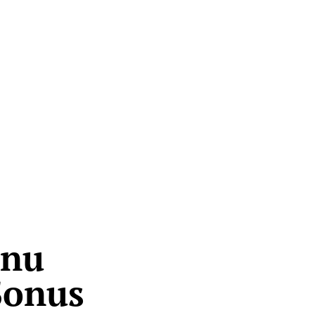
inu
Sonus