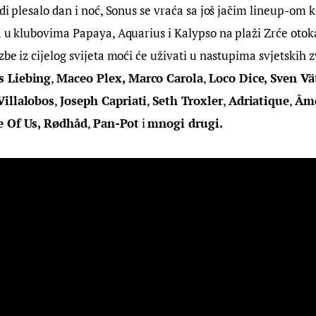
di plesalo dan i noć, Sonus se vraća sa još jačim lineup-om ko
a u klubovima Papaya, Aquarius i Kalypso na plaži Zrće otoka 
be iz cijelog svijeta moći će uživati u nastupima svjetskih z
s Liebing
, 
Maceo Plex, Marco Carola
, 
Loco Dice, Sven Vä
Villalobos
, 
Joseph Capriati
, 
Seth Troxler
, 
Adriatique
, 
Âm
e Of Us, Rødhåd
, 
Pan-Pot
 i 
mnogi drugi.