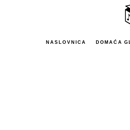
NASLOVNICA
DOMAĆA GLAZBA
STRANA GLAZBA
NASLOVNICA
DOMAĆA G
FILM
MUSIC BOX