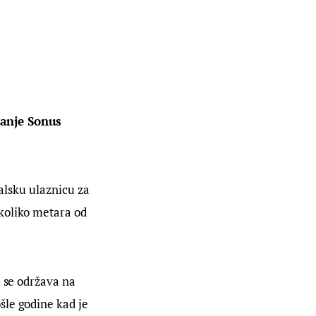
danje Sonus 
valsku ulaznicu za 
koliko metara od 
 se održava na 
le godine kad je 