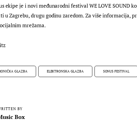
us ekipe je i novi međunarodni festival WE LOVE SOUND koji
ti u Zagrebu, drugu godinu zaredom. Za više informacija, pr
ocijalnim mrežama.
itz
RONIČKA GLAZBA
ELEKTRONSKA GLAZBA
SONUS FESTIVAL
RITTEN BY
Music Box