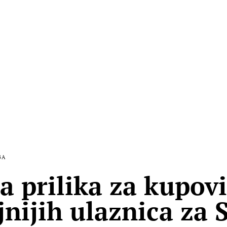
BA
a prilika za kupov
jnijih ulaznica za 