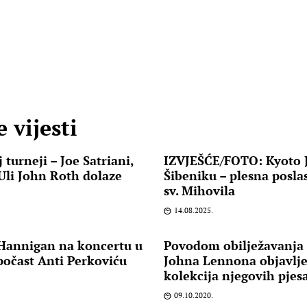
 vijesti
turneji – Joe Satriani,
IZVJEŠĆE/FOTO: Kyoto J
 Uli John Roth dolaze
Šibeniku – plesna poslas
sv. Mihovila
14.08.2025.
 Hannigan na koncertu u
Povodom obilježavanja
počast Anti Perkoviću
Johna Lennona objavlj
kolekcija njegovih pje
09.10.2020.