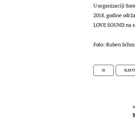
U organizaciji Son
2018. godine održa
LOVE SOUND na s
Foto: Ruben Schm
DJ
ELEKT
W