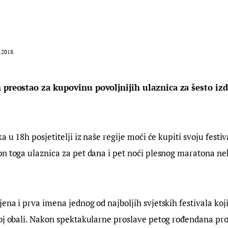
.2018.
n preostao za kupovinu povoljnijih ulaznica za šesto iz
a u 18h posjetitelji iz naše regije moći će kupiti svoju festi
n toga ulaznica za pet dana i pet noći plesnog maratona ne
ena i prva imena jednog od najboljih svjetskih festivala koji
oj obali. Nakon spektakularne proslave petog rođendana proš