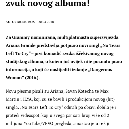
zvuk novog albuma!
AUTOR
MUSIC BOX
20.04.2018.
Za Grammy nominirana, multiplatinasta superzvijezda 
Ariana Grande predstavlja potpuno novi singl „No Tears 
Left To Cry“ – prvi komadić zvuka iščekivanog novog 
studijskog albuma, o kojem još uvijek nije poznato puno 
informacija, a koji će naslijediti izdanje „Dangerous 
Woman“ (2016.).
Novu pjesmu pisali su Ariana, Savan Kotecha te Max 
Martin i ILYA, koji su se bavili i produkcijom novog (hit) 
singla. „No Tears Left To Cry“ odmah po objavi dobila je i 
prateći videospot, koji u svega par sati broji više od 2 
milijuna YouTube/VEVO pregleda, a nastao je u režiji 