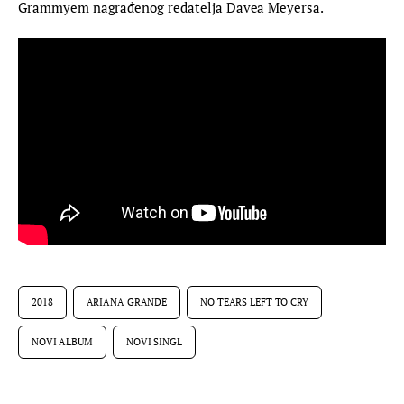
Grammyem nagrađenog redatelja Davea Meyersa.
2018
ARIANA GRANDE
NO TEARS LEFT TO CRY
NOVI ALBUM
NOVI SINGL