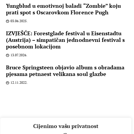
Yungblud u emotivnoj baladi “Zombie” koju
prati spot s Oscarovkom Florence Pugh
03.06.2025.
IZVJEŠĆE: Forestglade festival u Eisenstadtu
(Austrija) – simpatičan jednodnevni festival s
posebnom lokacijom
13.07.2026.
Bruce Springsteen objavio album s obradama
pjesama petnaest velikana soul glazbe
12.11.2022.
Cijenimo vašu privatnost