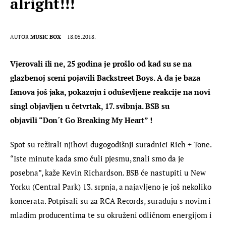
alright!!!
AUTOR
MUSIC BOX
18.05.2018.
Vjerovali ili ne, 25 godina je prošlo od kad su se na 
glazbenoj sceni pojavili Backstreet Boys. A da je baza 
fanova još jaka, pokazuju i oduševljene reakcije na novi 
singl objavljen u četvrtak, 17. svibnja. BSB su 
objavili “Don´t Go Breaking My Heart” !
Spot su režirali njihovi dugogodišnji suradnici Rich + Tone. 
“Iste minute kada smo čuli pjesmu, znali smo da je 
posebna”, kaže Kevin Richardson. BSB će nastupiti u New 
Yorku (Central Park) 13. srpnja, a najavljeno je još nekoliko 
koncerata. Potpisali su za RCA Records, surađuju s novim i 
mladim producentima te su okruženi odličnom energijom i 