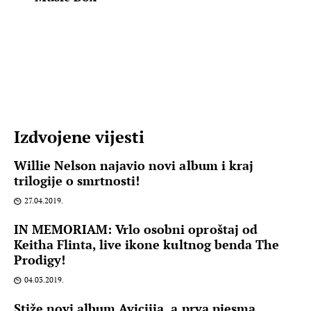
Izdvojene vijesti
Willie Nelson najavio novi album i kraj
trilogije o smrtnosti!
27.04.2019.
IN MEMORIAM: Vrlo osobni oproštaj od
Keitha Flinta, live ikone kultnog benda The
Prodigy!
04.03.2019.
Stiže novi album Aviciija, a prva pjesma