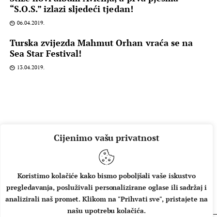
“S.O.S.” izlazi sljedeći tjedan!
06.04.2019.
Turska zvijezda Mahmut Orhan vraća se na
Sea Star Festival!
13.04.2019.
Cijenimo vašu privatnost
Koristimo kolačiće kako bismo poboljšali vaše iskustvo
pregledavanja, posluživali personalizirane oglase ili sadržaj i
O NAMA
IMPRESSUM
UVJETI KORIŠTENJA
analizirali naš promet. Klikom na "Prihvati sve", pristajete na
našu upotrebu kolačića.