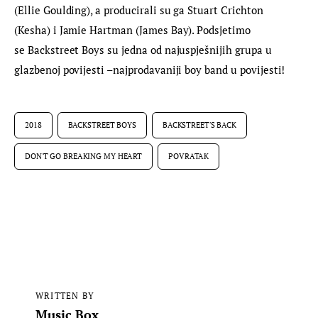
(Ellie Goulding), a producirali su ga Stuart Crichton 
(Kesha) i Jamie Hartman (James Bay). Podsjetimo 
se Backstreet Boys su jedna od najuspješnijih grupa u 
glazbenoj povijesti –najprodavaniji boy band u povijesti!
2018
BACKSTREET BOYS
BACKSTREET'S BACK
DON'T GO BREAKING MY HEART
POVRATAK
WRITTEN BY
Music Box