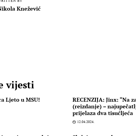
RITTEN BY
Nikola Knežević
 vijesti
ra Ljeto u MSU!
RECENZIJA: Jinx: “Na z
(reizdanje) – najupečatl
prijelaza dva tisućljeća
12.04.2024.