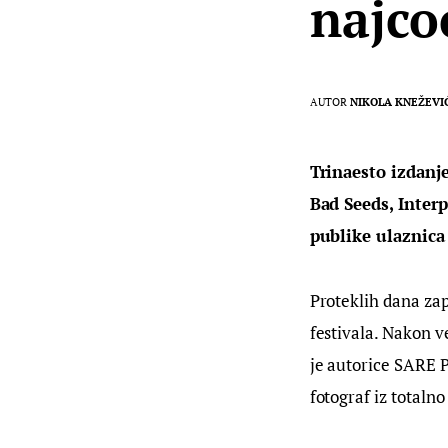
najco
AUTOR
NIKOLA KNEŽEVI
Trinaesto izdanj
Bad Seeds, Interp
publike ulaznica 
Proteklih dana zap
festivala. Nakon ve
je autorice SARE P
fotograf iz totaln