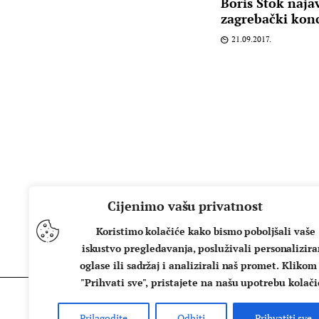
Boris Štok naja
zagrebački konc
21.09.2017.
Cijenimo vašu privatnost
Koristimo kolačiće kako bismo poboljšali vaše
iskustvo pregledavanja, posluživali personalizir
oglase ili sadržaj i analizirali naš promet. Klikom
"Prihvati sve", pristajete na našu upotrebu kolači
Prilagodite
Odbiti
Prihvatiti sve