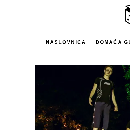
NASLOVNICA
DOMAĆA GLAZBA
STRANA GLAZBA
NASLOVNICA
DOMAĆA G
FILM
MUSIC BOX