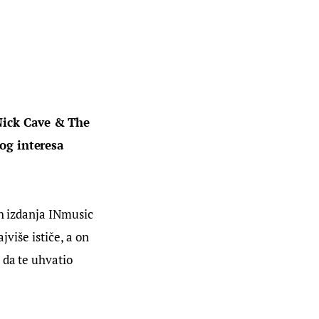
Nick Cave & The 
og interesa 
ih izdanja INmusic 
jviše ističe, a on 
 da te uhvatio 