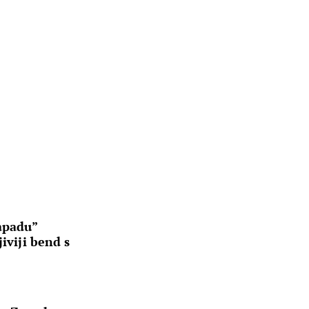
apadu”
jiviji bend s