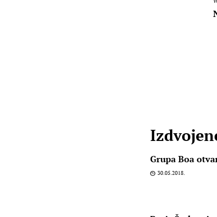
W
Izdvojene
Grupa Boa otva
30.05.2018.