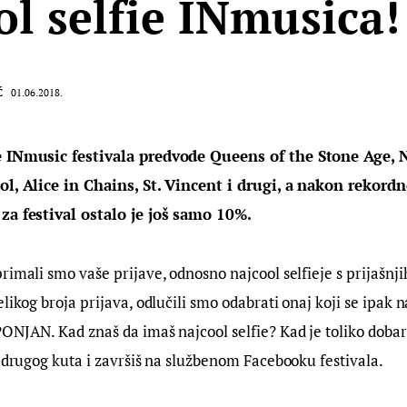
ol selfie INmusica!
Ć
01.06.2018.
e INmusic festivala predvode Queens of the Stone Age, 
ol, Alice in Chains, St. Vincent i drugi, a nakon rekordn
za festival ostalo je još samo 10%. 
rimali smo vaše prijave, odnosno najcool selfieje s prijašnj
likog broja prijava, odlučili smo odabrati onaj koji se ipak na
ONJAN. Kad znaš da imaš najcool selfie? Kad je toliko dobar
o drugog kuta i završiš na službenom Facebooku festivala.