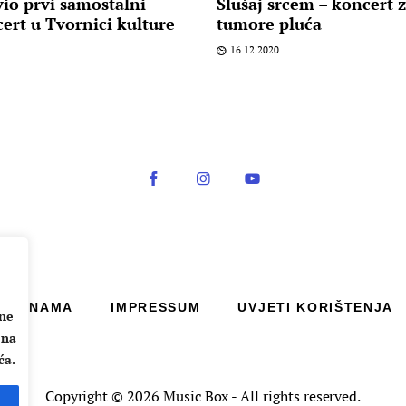
vio prvi samostalni
Slušaj srcem – koncert 
ert u Tvornici kulture
tumore pluća
16.12.2020.
O NAMA
IMPRESSUM
UVJETI KORIŠTENJA
ane
 na
ća.
Copyright © 2026 Music Box - All rights reserved.