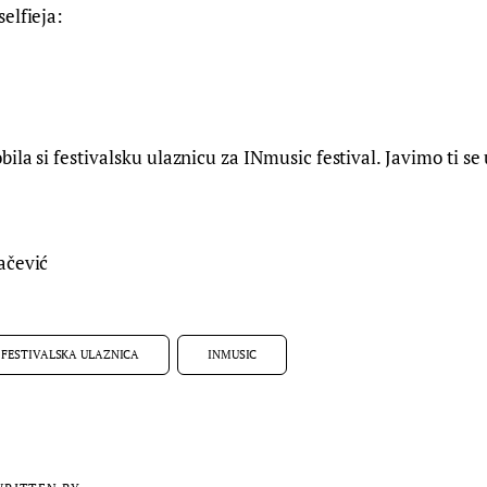
elfieja:
ila si festivalsku ulaznicu za INmusic festival. Javimo ti se 
ačević
FESTIVALSKA ULAZNICA
INMUSIC