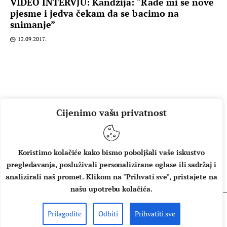
VIDEO INTERVJU: Kandžija: “Rade mi se nove
pjesme i jedva čekam da se bacimo na
snimanje”
12.09.2017.
Cijenimo vašu privatnost
Koristimo kolačiće kako bismo poboljšali vaše iskustvo
pregledavanja, posluživali personalizirane oglase ili sadržaj i
O NAMA
IMPRESSUM
UVJETI KORIŠTENJA
analizirali naš promet. Klikom na "Prihvati sve", pristajete na
našu upotrebu kolačića.
Prilagodite
Odbiti
Prihvatiti sve
Copyright © 2026 Music Box - All rights reserved.