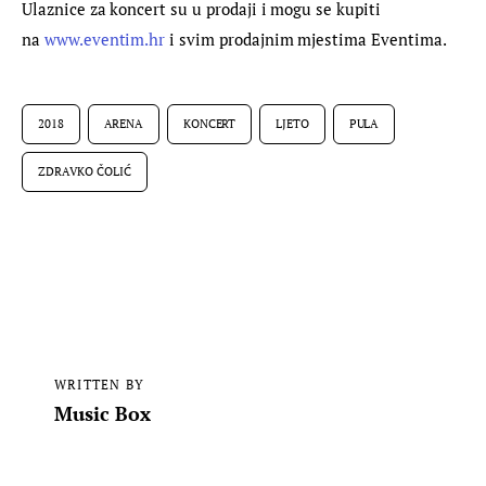
Ulaznice za koncert su u prodaji i mogu se kupiti 
na 
www.eventim.hr
 i svim prodajnim mjestima Eventima.
2018
ARENA
KONCERT
LJETO
PULA
ZDRAVKO ČOLIĆ
WRITTEN BY
Music Box