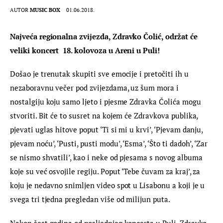
AUTOR
MUSIC BOX
01.06.2018.
Najveća regionalna zvijezda, Zdravko Čolić, održat će 
veliki koncert  18. kolovoza u Areni u Puli!
Došao je trenutak skupiti sve emocije i pretočiti ih u 
nezaboravnu večer pod zvijezdama, uz šum mora i 
nostalgiju koju samo ljeto i pjesme Zdravka Čolića mogu 
stvoriti. Bit će to susret na kojem će Zdravkova publika, 
pjevati uglas hitove poput ‘Ti si mi u krvi’, ‘Pjevam danju, 
pjevam noću’, ‘Pusti, pusti modu’, ‘Esma’, ‘Što ti dadoh’, ‘Zar 
se nismo shvatili’, kao i neke od pjesama s novog albuma 
koje su već osvojile regiju. Poput ‘Tebe čuvam za kraj’, za 
koju je nedavno snimljen video spot u Lisabonu a koji je u 
svega tri tjedna pregledan više od milijun puta.
Nakon šest godina od posljednjeg koncerta u Puli, Zdravko 