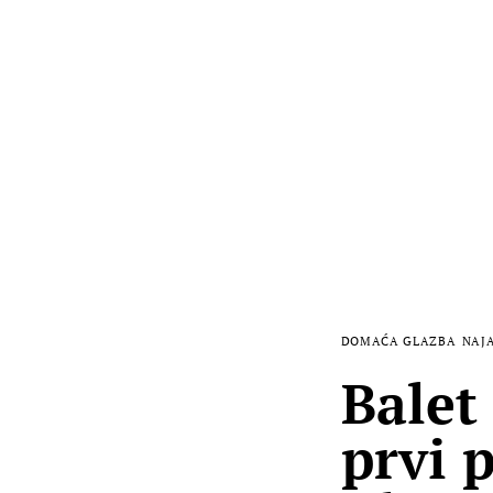
DOMAĆA GLAZBA
NAJ
Balet
prvi 