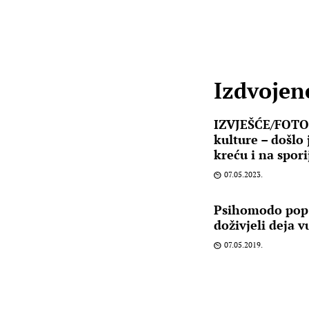
Izdvojene
IZVJEŠĆE/FOTO:
kulture – došlo 
kreću i na spori
07.05.2023.
Psihomodo pop 
doživjeli deja vu
07.05.2019.