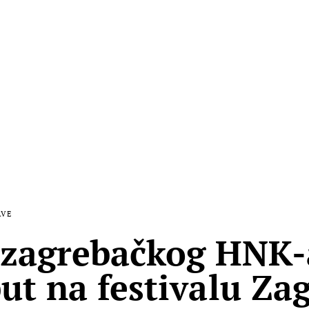
AVE
 zagrebačkog HNK-
put na festivalu Za