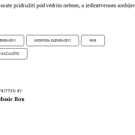
morate pridružiti pod vedrim nebom, u jedinstvenom ambijen
EMBAJEVI
GOSPODA GLEMBAJEVI
HNK
 KAZALIŠTE
RITTEN BY
Music Box