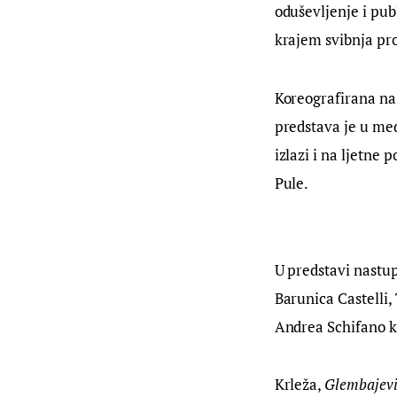
oduševljenje i pu
krajem svibnja pro
Koreografirana na
predstava je u međ
izlazi i na ljetne
Pule.
U predstavi nastu
Barunica Castelli
Andrea Schifano k
Krleža, 
Glembajev