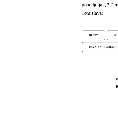
ponedjeljak, 2.7. 
Tomislava!
BALET
GL
HRVATSKO NARODNO
W