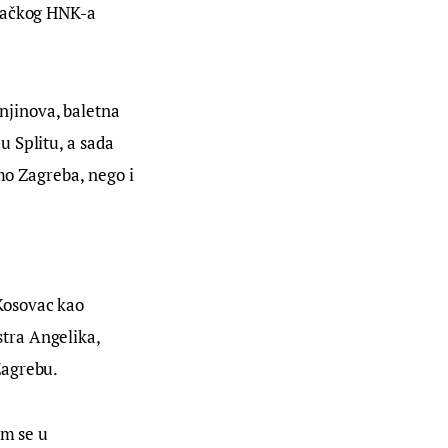
bačkog HNK-a 
jinova, baletna 
 Splitu, a sada 
mo Zagreba, nego i 
Kosovac kao 
tra Angelika, 
Zagrebu.
am se u 