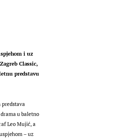
uspjehom i uz 
Zagreb Classic, 
letnu predstavu 
h predstava 
h drama u baletno 
raf Leo Mujić, a 
 uspjehom – uz 