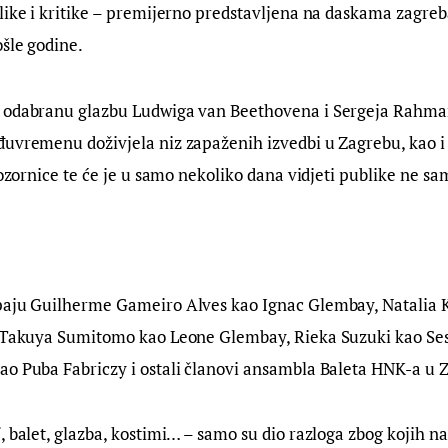
blike i kritike – premijerno predstavljena na daskama zagre
šle godine.
 odabranu glazbu Ludwiga van Beethovena i Sergeja Rahman
uvremenu doživjela niz zapaženih izvedbi u Zagrebu, kao i u
 pozornice te će je u samo nekoliko dana vidjeti publike ne sa
paju Guilherme Gameiro Alves kao Ignac Glembay, Natalia 
, Takuya Sumitomo kao Leone Glembay, Rieka Suzuki kao Ses
ao Puba Fabriczy i ostali članovi ansambla Baleta HNK-a u 
i
, balet, glazba, kostimi… – samo su dio razloga zbog kojih n