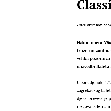
Class
AUTOR
MUSIC BOX
30.06
Nakon opera 
Niko
izuzetno zaniman
velika pozornica
u izvedbi Baleta
U ponedjeljak, 2.7
zagrebačkog baleta
djelo “preveo” je p
njegova baletna i