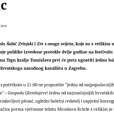
ic
.2018.
la Šubić Zrinjski
 i 
Ere s onoga svijeta
, koje su s velikim 
je publike izvedene protekle dvije godine na festivalu 
 na Trgu kralja Tomislava prvi će puta ugostiti jednu ba
 Hrvatskoga narodnog kazališta u Zagrebu.
. s početkom u 21:00 ne propustite “jednu od najpopularniji
” – 
Gospodu Glembajeve
! Jednu od najznačajnijih hrvatski
roslavljeni plesač, ugledni baletni redatelj i uspješni koreog
načica prema vječnome tekstu Miroslava Krleže s velikim je