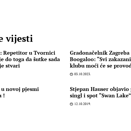
 vijesti
 Repetitor u Tvornici
Gradonačelnik Zagreba
je do toga da šutke sada
Boogaloo: “Svi zakazan
je stvari
klubu moći će se provod
03.10.2023.
u novoj pjesmi
Stjepan Hauser objavio 
 !
singl i spot “Swan Lake
12.10.2019.