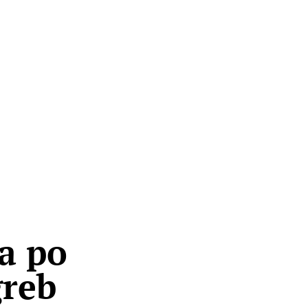
a po
greb