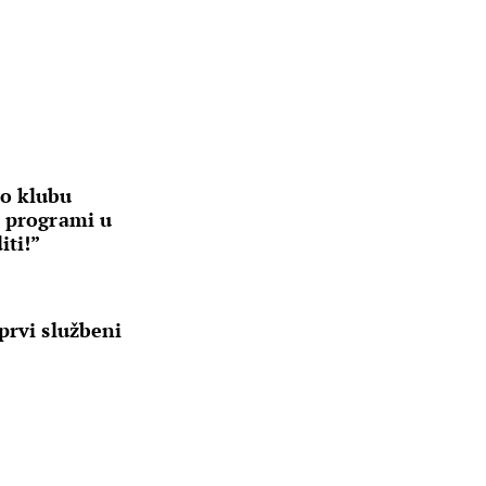
 o klubu
i programi u
iti!”
prvi službeni
”