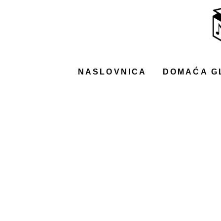
NASLOVNICA
DOMAĆA GLAZBA
STRANA GLAZBA
NASLOVNICA
DOMAĆA G
FILM
MUSIC BOX