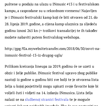
puštene u prodaju na ulazu u INmusic #13 i u festivalskom 
kampu, a rasprodane su u rekordnom vremenu! Najavljen 
je i INmusic festivalski kamp koji će biti otvoren od 21. do 
28. lipnja 2019. godine, a cijena kamp ulaznica za sljedeću 
godinu iznosi 265 kn (+ troškovi transakcije) te ih također 
možete nabaviti putem festivalskog webshopa.
http://gpg.92a.mywebsitetransfer.com/2018/06/30/osvrt-na-
inmusic-festival-13-iz-drugog-ugla/
Prilikom kreiranja lineupa za 2019. godinu će se uzeti u 
obzir i želje publike. INmusic festival upravo zbog publike 
nastoji iz godine u godinu biti sve bolji te je otvorena lista 
želja u kojoj posjetitelji mogu upisati svoje favorite koje bi 
voljeli čuti i vidjeti na 14. izdanju INmusica. Lista želja 
nalazi se na
 službenoj stranici festivala
 te je moguće 