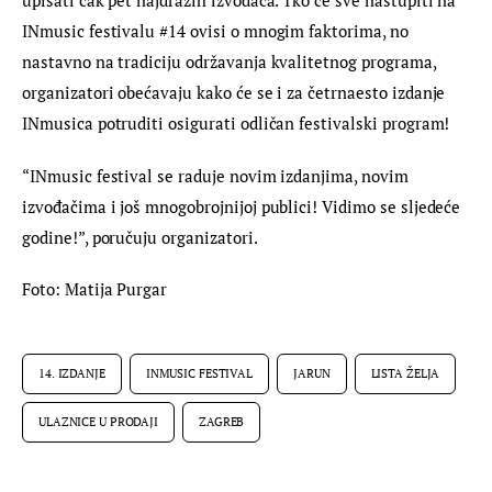
upisati čak pet najdražih izvođača. Tko će sve nastupiti na 
INmusic festivalu #14 ovisi o mnogim faktorima, no 
nastavno na tradiciju održavanja kvalitetnog programa, 
organizatori obećavaju kako će se i za četrnaesto izdanje 
INmusica potruditi osigurati odličan festivalski program!
“INmusic festival se raduje novim izdanjima, novim 
izvođačima i još mnogobrojnijoj publici! Vidimo se sljedeće 
godine!”, poručuju organizatori.
Foto: Matija Purgar
14. IZDANJE
INMUSIC FESTIVAL
JARUN
LISTA ŽELJA
ULAZNICE U PRODAJI
ZAGREB