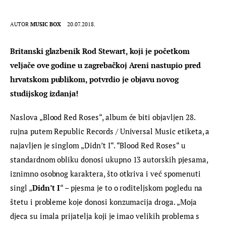
AUTOR
MUSIC BOX
20.07.2018.
Britanski glazbenik Rod Stewart, koji je početkom 
veljače ove godine u zagrebačkoj Areni nastupio pred 
hrvatskom publikom, potvrdio je objavu novog 
studijskog izdanja! 
Naslova „Blood Red Roses“, album će biti objavljen 28. 
rujna putem Republic Records / Universal Music etiketa, a 
najavljen je singlom „Didn’t I“. “Blood Red Roses“ u 
standardnom obliku donosi ukupno 13 autorskih pjesama, 
iznimno osobnog karaktera, što otkriva i već spomenuti 
singl „
Didn’t I
“ – pjesma je to o roditeljskom pogledu na 
štetu i probleme koje donosi konzumacija droga. „Moja 
djeca su imala prijatelja koji je imao velikih problema s 