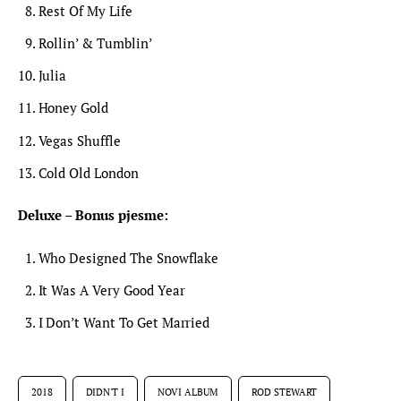
Rest Of My Life
Rollin’ & Tumblin’
Julia
Honey Gold
Vegas Shuffle
Cold Old London
Deluxe – Bonus pjesme:
Who Designed The Snowflake
It Was A Very Good Year
I Don’t Want To Get Married
2018
DIDN'T I
NOVI ALBUM
ROD STEWART