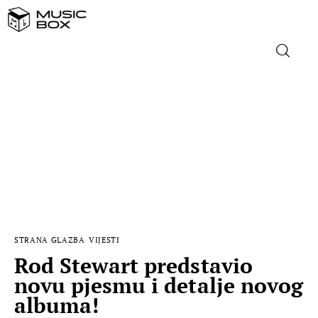
NASLOVNICA
DOMAĆA GLAZBA
STRANA GLAZBA
FILM
STRANA GLAZBA
VIJESTI
MUSIC BOX
Rod Stewart predstavio
novu pjesmu i detalje novog
albuma!