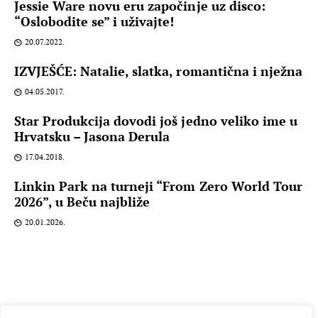
Jessie Ware novu eru započinje uz disco:
“Oslobodite se” i uživajte!
20.07.2022.
IZVJEŠĆE: Natalie, slatka, romantična i nježna
04.05.2017.
Star Produkcija dovodi još jedno veliko ime u
Hrvatsku – Jasona Derula
17.04.2018.
Linkin Park na turneji “From Zero World Tour
2026”, u Beču najbliže
20.01.2026.