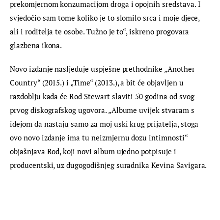
prekomjernom konzumacijom droga i opojnih sredstava. I 
svjedočio sam tome koliko je to slomilo srca i moje djece, 
ali i roditelja te osobe. Tužno je to“, iskreno progovara 
glazbena ikona.
Novo izdanje nasljeđuje uspješne prethodnike „Another 
Country“ (2015.) i „Time“ (2013.), a bit će objavljen u 
razdoblju kada će Rod Stewart slaviti 50 godina od svog 
prvog diskografskog ugovora. „Albume uvijek stvaram s 
idejom da nastaju samo za moj uski krug prijatelja, stoga 
ovo novo izdanje ima tu neizmjernu dozu intimnosti“ 
objašnjava Rod, koji novi album ujedno potpisuje i 
producentski, uz dugogodišnjeg suradnika Kevina Savigara.