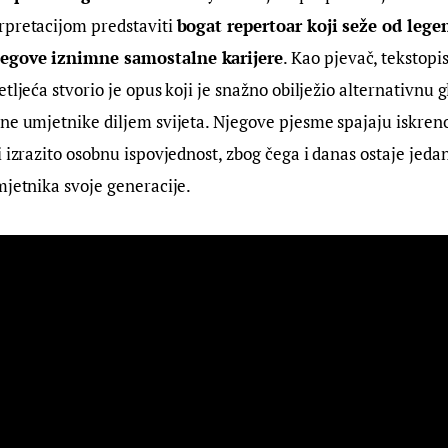
pretacijom predstaviti 
bogat repertoar koji seže od lege
egove iznimne samostalne karijere
. Kao pjevač, tekstopis
tljeća stvorio je opus koji je snažno obilježio alternativnu 
ne umjetnike diljem svijeta. Njegove pjesme spajaju iskrenos
i izrazito osobnu ispovjednost, zbog čega i danas ostaje jedan
mjetnika svoje generacije.