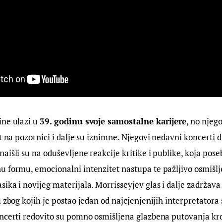
ne ulazi u 
39. godinu svoje samostalne karijere
, no njeg
st na pozornici i dalje su iznimne. Njegovi nedavni koncerti 
aišli su na oduševljene reakcije kritike i publike, koja pose
u formu, emocionalni intenzitet nastupa te pažljivo osmišl
ika i novijeg materijala. Morrisseyjev glas i dalje zadržava
u zbog kojih je postao jedan od najcjenjenijih interpretator
oncerti redovito su pomno osmišljena glazbena putovanja kr