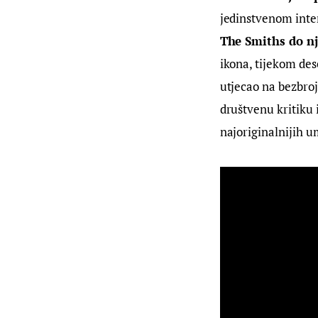
jedinstvenom inter
The Smiths do nj
ikona, tijekom dese
utjecao na bezbroj
društvenu kritiku 
najoriginalnijih u