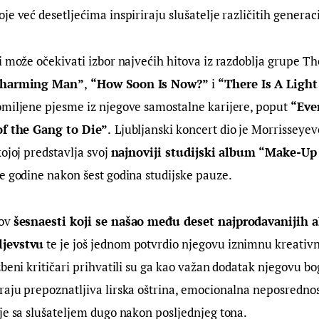
je već desetljećima inspiriraju slušatelje različitih generaci
i može očekivati izbor najvećih hitova iz razdoblja grupe T
Charming Man”
,
 “How Soon Is Now?” 
i 
“There Is A Light
 omiljene pjesme iz njegove samostalne karijere, poput
 “Eve
 of the Gang to Die”
.
Ljubljanski koncert dio je Morrisseye
ojoj predstavlja svoj 
najnoviji studijski album “Make-Up 
e godine nakon šest godina studijske pauze.
ov 
šesnaesti koji se našao među deset najprodavanijih 
ljevstvu
 te je još jednom potvrdio njegovu iznimnu kreativnu
zbeni kritičari prihvatili su ga kao važan dodatak njegovu b
aju prepoznatljiva lirska oštrina, emocionalna neposrednost
je sa slušateljem dugo nakon posljednjeg tona.