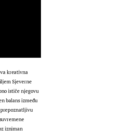
ova kreativna 
diljem Sjeverne 
bno ističe njegovu 
jen balans između 
 prepoznatljivu 
a suvremene 
oz izniman 