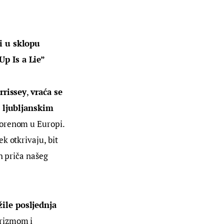
i u sklopu 
Up Is a Lie”
rrissey
, 
vraća se 
 ljubljanskim 
vorenom u Europi. 
k otkrivaju, bit 
h priča našeg 
ile posljednja 
rizmom i 