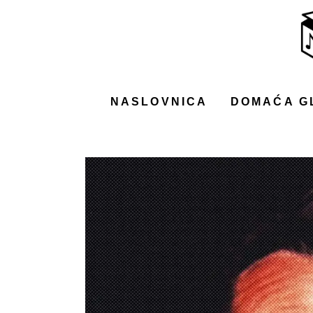
NASLOVNICA
DOMAĆA GLAZBA
STRANA GLAZBA
NASLOVNICA
DOMAĆA G
FILM
MUSIC BOX