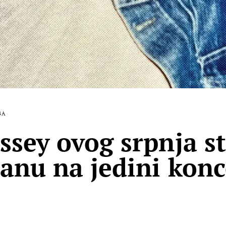
BA
ssey ovog srpnja st
janu na jedini konc