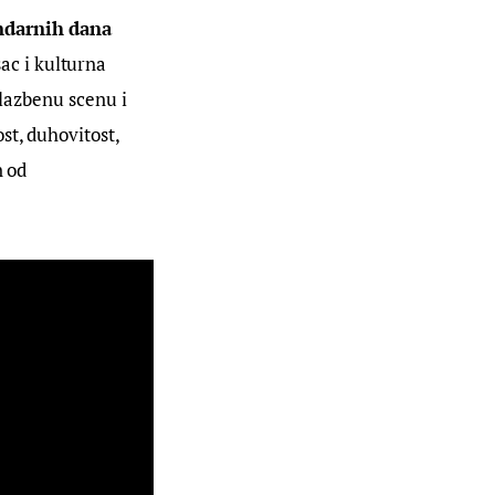
ndarnih dana 
ac i kulturna 
glazbenu scenu i 
t, duhovitost, 
 od 