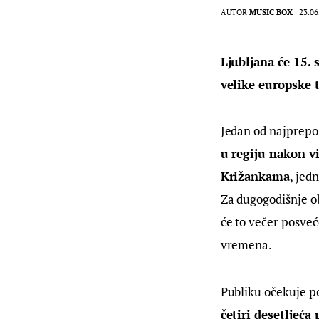
AUTOR
MUSIC BOX
23.06
Ljubljana će 15. 
velike europske t
Jedan od najprepoz
u regiju nakon vi
Križankama
, jed
Za dugogodišnje ob
će to večer posveć
vremena.
Publiku očekuje p
četiri desetljeća