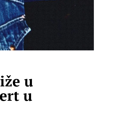
iže u
ert u