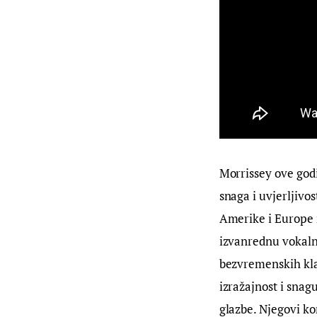
Morrissey ove godi
snaga i uvjerljivo
Amerike i Europe n
izvanrednu vokaln
bezvremenskih klas
izražajnost i snag
glazbe. Njegovi k