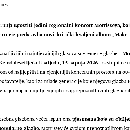
.2026.
srpnja ugostiti jedini regionalni koncert Morrisseya, koj
urneje predstavlja novi, kritički hvaljeni album „Make-
natljivijih i najutjecajnijih glasova suvremene glazbe – 
Mo
še od desetljeća
. U 
srijedu, 15. srpnja 2026.
, nastupit će u
nom od najljepših i najcjenjenijih koncertnih prostora na ot
ožavatelje, kao i za mlađe generacije koje njegovu glazbu te
ena jednoj od najutjecajnijih i najprepoznatljivijih glazbeni
osebna glazbena večer ispunjena
 pjesmama koje su obiljež
 popularne glazbe
. Morrissey će svojom prepoznatljivom ka