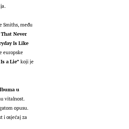
ja.
he Smiths, među 
 That Never 
ryday Is Like 
ve europske 
Is a Lie”
 koji je 
albuma u 
 vitalnost. 
ogatom opusu. 
 i osjećaj za 