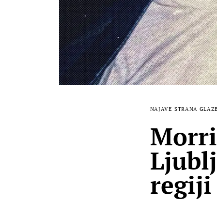
NAJAVE
STRANA GLAZ
Morri
Ljubl
regiji