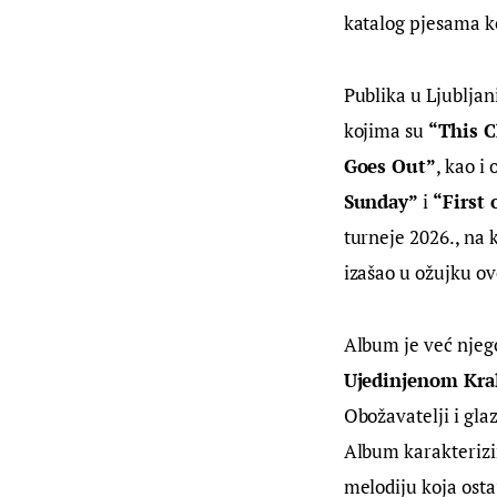
katalog pjesama ko
Publika u Ljubljan
kojima su
 “This 
Goes Out”
, kao i
Sunday” 
i
 “First
turneje 2026., na k
izašao u ožujku ov
Album je već njeg
Ujedinjenom Kra
Obožavatelji i gla
Album karakterizir
melodiju koja osta