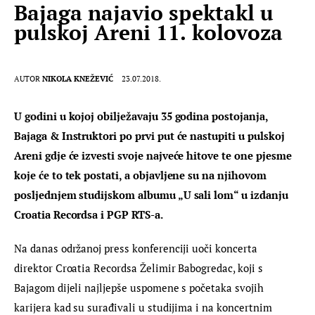
Bajaga najavio spektakl u
pulskoj Areni 11. kolovoza
AUTOR
NIKOLA KNEŽEVIĆ
23.07.2018.
U godini u kojoj obilježavaju 35 godina postojanja, 
Bajaga & Instruktori po prvi put će nastupiti u pulskoj 
Areni gdje će izvesti svoje najveće hitove te one pjesme 
koje će to tek postati, a objavljene su na njihovom 
posljednjem studijskom albumu „U sali lom“ u izdanju 
Croatia Recordsa i PGP RTS-a.
Na danas održanoj press konferenciji uoči koncerta 
direktor Croatia Recordsa Želimir Babogredac, koji s 
Bajagom dijeli najljepše uspomene s početaka svojih 
karijera kad su surađivali u studijima i na koncertnim 