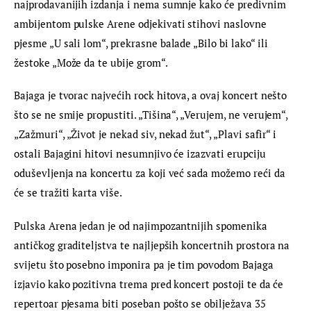
najprodavanijih izdanja i nema sumnje kako će predivnim 
ambijentom pulske Arene odjekivati stihovi naslovne 
pjesme „U sali lom“, prekrasne balade „Bilo bi lako“ ili 
žestoke „Može da te ubije grom“.
Bajaga je tvorac najvećih rock hitova, a ovaj koncert nešto 
što se ne smije propustiti. „Tišina“, „Verujem, ne verujem“, 
„Zažmuri“, „Život je nekad siv, nekad žut“, „Plavi safir“ i 
ostali Bajagini hitovi nesumnjivo će izazvati erupciju 
oduševljenja na koncertu za koji već sada možemo reći da 
će se tražiti karta više.
Pulska Arena jedan je od najimpozantnijih spomenika 
antičkog graditeljstva te najljepših koncertnih prostora na 
svijetu što posebno imponira pa je tim povodom Bajaga 
izjavio kako pozitivna trema pred koncert postoji te da će 
repertoar pjesama biti poseban pošto se obilježava 35 