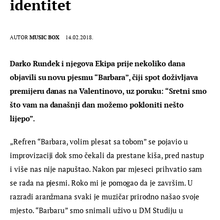
identitet
AUTOR
MUSIC BOX
14.02.2018.
Darko Rundek i njegova Ekipa prije nekoliko dana 
objavili su novu pjesmu “Barbara”, čiji spot doživljava 
premijeru danas na Valentinovo, uz poruku: “Sretni smo 
što vam na današnji dan možemo pokloniti nešto 
lijepo”.
„Refren “Barbara, volim plesat sa tobom” se pojavio u 
improvizaciji dok smo čekali da prestane kiša, pred nastup 
i više nas nije napuštao. Nakon par mjeseci prihvatio sam 
se rada na pjesmi. Roko mi je pomogao da je završim. U 
razradi aranžmana svaki je muzičar prirodno našao svoje 
mjesto. “Barbaru” smo snimali uživo u DM Studiju u 