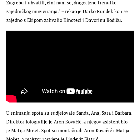
Zagrebu i uhvatili, čini nam se, dragocjene trenutke 
zajedničkog muziciranja.“ – rekao je Darko Rundek koji se 
zajedno s Ekipom zahvalio Kinoteci i Davorinu Bodišu.
U snimanju spota su sudjelovale Sanda, Ana, Sara i Barbara. 
Direktor fotografije je Aron Kovačić, a njegov asistent bio 
je Matija Mošet. Spot su montažirali Aron Kovačić i Matija 
Mošet, a majstor rasvjete je Ljudevit Fistrić.