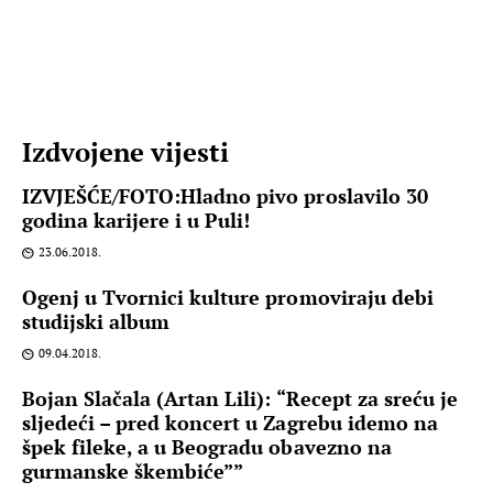
Izdvojene vijesti
IZVJEŠĆE/FOTO:Hladno pivo proslavilo 30
godina karijere i u Puli!
23.06.2018.
Ogenj u Tvornici kulture promoviraju debi
studijski album
09.04.2018.
Bojan Slačala (Artan Lili): “Recept za sreću je
sljedeći – pred koncert u Zagrebu idemo na
špek fileke, a u Beogradu obavezno na
gurmanske škembiće””