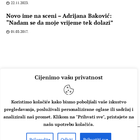
22.11.2023.
Novo ime na sceni – Adrijana Baković:
“Nadam se da moje vrijeme tek dolazi”
01.03.2017.
Cijenimo vašu privatnost
Koristimo kolačiće kako bismo poboljšali vaše iskustvo
pregledavanja, posluživali personalizirane oglase ili sadržaj i
O NAMA
IMPRESSUM
UVJETI KORIŠTENJA
analizirali naš promet. Klikom na "Prihvati sve", pristajete na
našu upotrebu kolačića.
Prilagodite
Odbiti
Prihvatiti sve
Copyright © 2026 Music Box - All rights reserved.