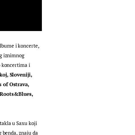
albume i koncerte, 
og iznimnog 
o koncertima i 
oj, Sloveniji, 
 of Ostrava, 
 Roots&Blues, 
akla u Saxu koji 
g benda, znaju da 