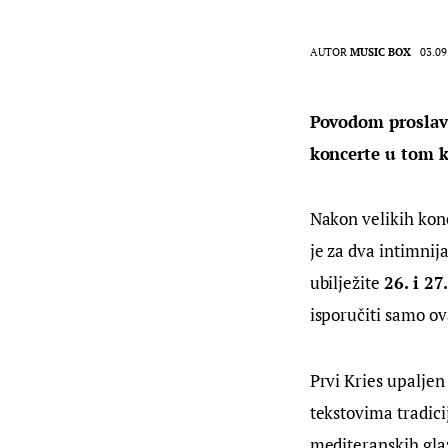
AUTOR
MUSIC BOX
03.09
Povodom proslave
koncerte u tom k
Nakon velikih kon
je za dva intimnij
ubilježite 
26. i 27
isporučiti samo ov
Prvi Kries upaljen
tekstovima tradici
mediteranskih glaz