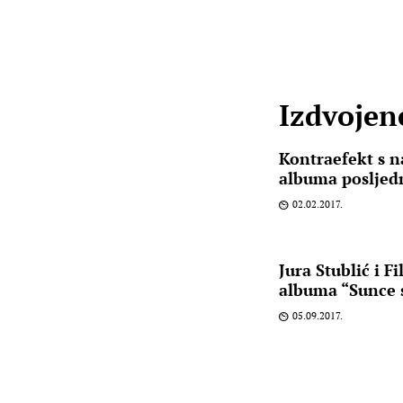
Izdvojene
Kontraefekt s 
albuma posljedn
02.02.2017.
Jura Stublić i F
albuma “Sunce s
05.09.2017.