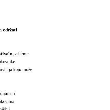
 održati 
stivalu
, vrijeme 
okovnike 
ivljaja koju može 
dijama i 
vukovima 
jih i 