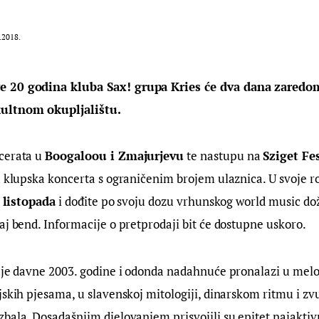
.2018.
 20 godina kluba Sax! grupa Kries će dva dana zaredom
ultnom okupljalištu.
cerata u 
Boogaloou i Zmajurjevu
 te nastupu na 
Sziget Fe
a klupska koncerta s ograničenim brojem ulaznica. U svoje r
. listopada
 i dođite po svoju dozu vrhunskog world music dož
aj bend. Informacije o pretprodaji bit će dostupne uskoro.
 je davne 2003. godine i odonda nadahnuće pronalazi u melo
jskih pjesama, u slavenskoj mitologiji, dinarskom ritmu i z
bala. Dosadašnjim djelovanjem prisvojili su epitet najaktivni