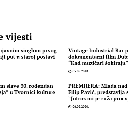
 vijesti
najavnim singlom prvog
Vintage Industrial Bar 
ji put u staroj postavi
dokumentarni film Dubr
“Kad muzičari šokiraju”
05.09.2018.
ilm slave 30. rođendan
PREMIJERA: Mlada nada 
ja” u Tvornici kulture
Filip Pavić, predstavlja
“Jutros mi je ruža procv
06.02.2020.