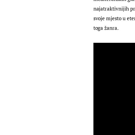
najatraktivnijih p
svoje mjesto u ete
toga žanra.