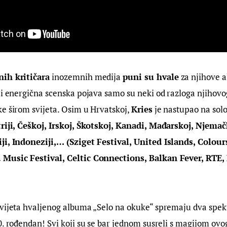
nih kritičara
 inozemnih medija 
puni su hvale
 za njihove 
 i energična scenska pojava samo su neki od razloga njihov
e širom svijeta. Osim u Hrvatskoj, 
Kries
 je nastupao na sol
riji, Češkoj, Irskoj, Škotskoj, Kanadi, Mađarskoj, Njemačk
ji, Indoneziji,… (Sziget Festival, United Islands, Colours
 Music Festival, Celtic Connections, Balkan Fever, RTE,
vijeta hvaljenog albuma „Selo na okuke“ spremaju dva spekt
0. rođendan! Svi koji su se bar jednom susreli s magijom ovo