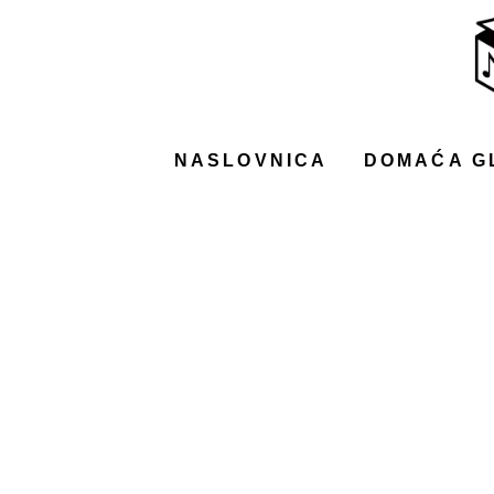
NASLOVNICA
DOMAĆA GLAZBA
STRANA GLAZBA
NASLOVNICA
DOMAĆA G
FILM
MUSIC BOX