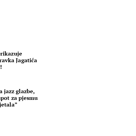
prikazuje
avka Jagatića
!
jazz glazbe,
 spot za pjesmu
jetala”