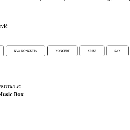
ević
DVA KONCERTA
KONCERT
KRIES
SAX
RITTEN BY
Music Box