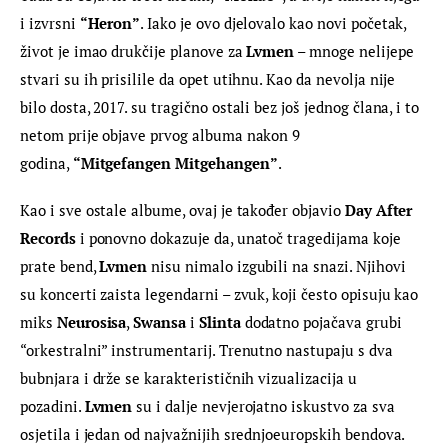
i izvrsni 
“Heron”
. Iako je ovo djelovalo kao novi početak, 
život je imao drukčije planove za 
Lvmen
 – mnoge nelijepe 
stvari su ih prisilile da opet utihnu. Kao da nevolja nije 
bilo dosta, 2017. su tragično ostali bez još jednog člana, i to 
netom prije objave prvog albuma nakon 9 
godina, 
“Mitgefangen Mitgehangen”
.
Kao i sve ostale albume, ovaj je također objavio 
Day After 
Records
 i ponovno dokazuje da, unatoč tragedijama koje 
prate bend, 
Lvmen
 nisu nimalo izgubili na snazi. Njihovi 
su koncerti zaista legendarni – zvuk, koji često opisuju kao 
miks 
Neurosisa
, 
Swansa
 i 
Slinta
 dodatno pojačava grubi 
“orkestralni” instrumentarij. Trenutno nastupaju s dva 
bubnjara i drže se karakterističnih vizualizacija u 
pozadini. 
Lvmen
 su i dalje nevjerojatno iskustvo za sva 
osjetila i jedan od najvažnijih srednjoeuropskih bendova.