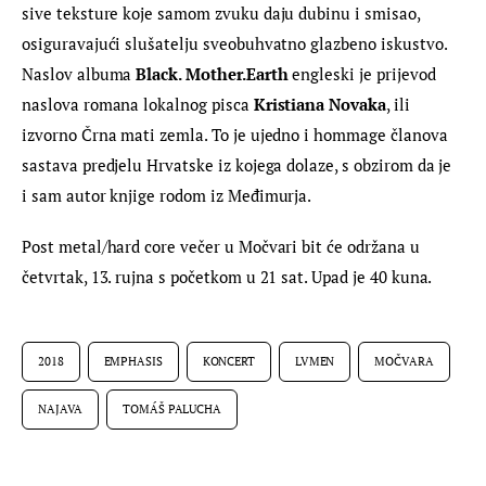
sive teksture koje samom zvuku daju dubinu i smisao, 
osiguravajući slušatelju sveobuhvatno glazbeno iskustvo. 
Naslov albuma 
Black. Mother.Earth
 engleski je prijevod 
naslova romana lokalnog pisca 
Kristiana Novaka
, ili 
izvorno Črna mati zemla. To je ujedno i hommage članova 
sastava predjelu Hrvatske iz kojega dolaze, s obzirom da je 
i sam autor knjige rodom iz Međimurja.
Post metal/hard core večer u Močvari bit će održana u 
četvrtak, 13. rujna s početkom u 21 sat. Upad je 40 kuna.
2018
EMPHASIS
KONCERT
LVMEN
MOČVARA
NAJAVA
TOMÁŠ PALUCHA