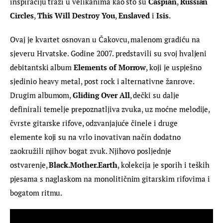
inspiraciju traži u velikanima kao što su 
Caspian
, 
Russian 
Circles
, 
This Will Destroy You
, 
Enslaved
 i 
Isis
.
Ovaj je kvartet osnovan u Čakovcu, malenom gradiću na 
sjeveru Hrvatske. Godine 2007. predstavili su svoj hvaljeni 
debitantski album 
Elements of Morrow
, koji je uspješno 
sjedinio heavy metal, post rock i alternativne žanrove. 
Drugim albumom, 
Gliding Over All
, dečki su dalje 
definirali temelje prepoznatljiva zvuka, uz moćne melodije, 
čvrste gitarske rifove, odzvanjajuće činele i druge 
elemente koji su na vrlo inovativan način dodatno 
zaokružili njihov bogat zvuk. Njihovo posljednje 
ostvarenje, 
Black.Mother.Earth
, kolekcija je sporih i teških 
pjesama s naglaskom na monolitičnim gitarskim rifovima i 
bogatom ritmu.