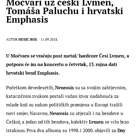
Močvari uz češki Lvmen,
Tomáša Paluchu i hrvatski
Emphasis
AUTOR
MUSIC BOX
11.09.2018.
U Močvaru se vraćaju post metal/ hardcore Česi Lvmen, a 
potporu će im na koncertu u četvrtak, 13. rujna dati 
hrvatski bend Emphasis.
Početkom devedesetih, 
Neurosis
 su sa svojim zahtjevnim, 
katarzičnim zvukom postali važan izvor nadahnuća za 
mlade koji su nakon političkih promjena u Europi tražili 
novi smjer. Naravno, 
Neurosis
 su utjecali i na bendove u 
Češkoj, a jedan od tih bendova, kolektiv 
Lvmen
 se vrlo brzo 
istaknuo. Prva dva albuma su 1998. i 2000. objavili za 
Day 