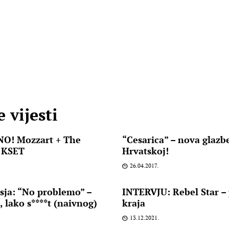
 vijesti
NO! Mozzart + The
“Cesarica” – nova glaz
 KSET
Hrvatskoj!
26.04.2017.
sja: “No problemo” –
INTERVJU: Rebel Star –
lako s****t (naivnog)
kraja
13.12.2021.