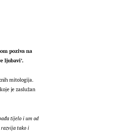
lom poziva na 
e ljubavi’.
nih mitologija. 
oje je zaslužan 
bađa tijelo i um od 
razvija tako i 