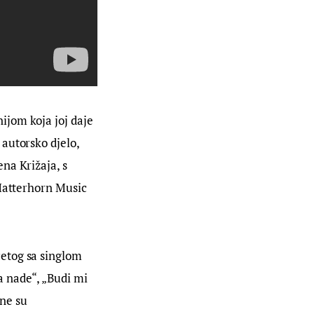
jom koja joj daje 
autorsko djelo, 
na Križaja, s 
Matterhorn Music 
etog sa singlom 
a nade“, „Budi mi 
ne su 