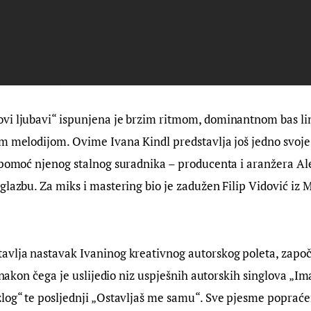
vi ljubavi“ ispunjena je brzim ritmom, dominantnom bas lini
m melodijom. Ovime Ivana Kindl predstavlja još jedno svoje 
 pomoć njenog stalnog suradnika – producenta i aranžera Ale
glazbu. Za miks i mastering bio je zadužen Filip Vidović iz 
avlja nastavak Ivaninog kreativnog autorskog poleta, započ
, nakon čega je uslijedio niz uspješnih autorskih singlova „Im
log“ te posljednji „Ostavljaš me samu“. Sve pjesme popraće