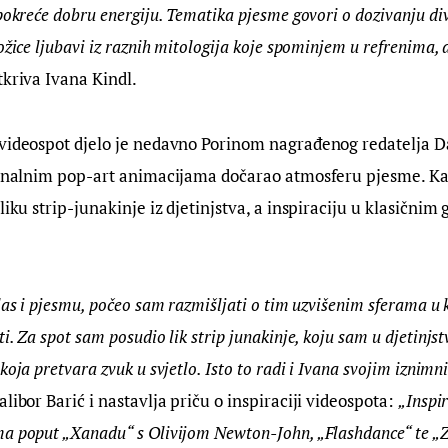
pokreće dobru energiju. Tematika pjesme govori o dozivanju div
ožice ljubavi iz raznih mitologija koje spominjem u refrenima, a
tkriva Ivana Kindl.
videospot djelo je nedavno Porinom nagrađenog redatelja Da
ginalnim pop-art animacijama dočarao atmosferu pjesme. Kak
liku strip-junakinje iz djetinjstva, a inspiraciju u klasičnim
las i pjesmu, počeo sam razmišljati o tim uzvišenim sferama u 
. Za spot sam posudio lik strip junakinje, koju sam u djetinjstvu
koja pretvara zvuk u svjetlo. Isto to radi i Ivana svojim iznim
alibor Barić i nastavlja priču o inspiraciji videospota: 
„Inspir
a poput „Xanadu“ s Olivijom Newton-John, „Flashdance“ te „Zv