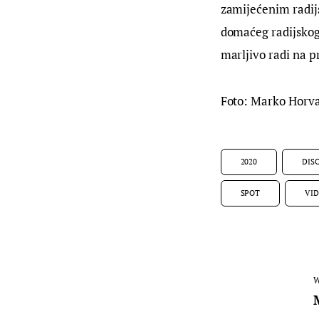
zamijećenim radijs
domaćeg radijskog 
marljivo radi na p
Foto: Marko Horv
2020
DIS
SPOT
VI
W