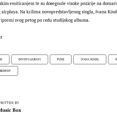
kim emitiranjem te su dosegnule visoke pozicije na domaćoj
airplaya. Na krilima novopredstavljenog singla, Ivana Kind
ripremi svog petog po redu studijskog albuma.
at
CO
DIVOVI LJUBAVI
FUNK
IVANA KINDL
DEOSPOT
RITTEN BY
Music Box