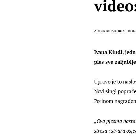
video
AUTOR
MUSIC BOX
10.07
Ivana Kindl, jedn
ples sve zaljublje
Upravo je to naslo
Novi singl poprać
Porinom nagrađeni
„Ova pjesma nastala
stresa i stvara osj