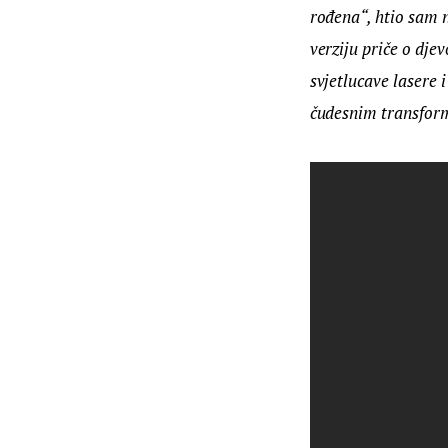
rođena“, htio sam n
verziju priče o dje
svjetlucave lasere 
čudesnim transfor