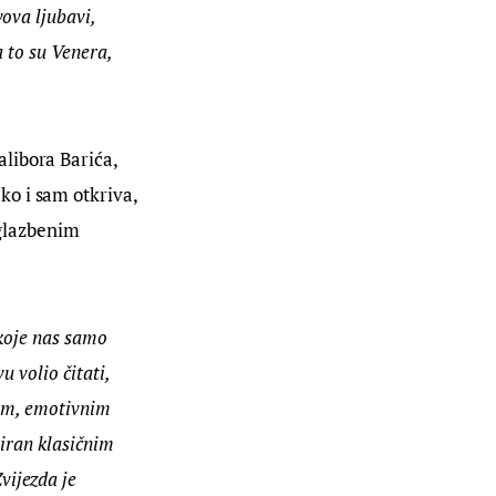
ova ljubavi, 
 to su Venera, 
libora Barića, 
o i sam otkriva, 
 glazbenim 
koje nas samo 
 volio čitati, 
nim, emotivnim 
iran klasičnim 
ijezda je 