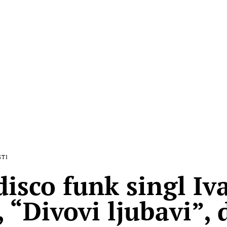
STI
disco funk singl Iv
, “Divovi ljubavi”, 