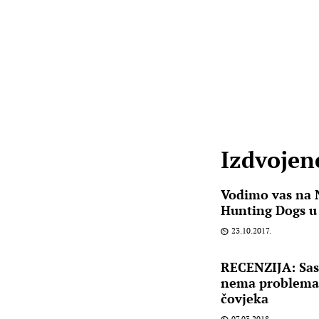
Izdvojene
Vodimo vas na 
Hunting Dogs u
23.10.2017.
RECENZIJA: Sas
nema problema, 
čovjeka
07.03.2018.