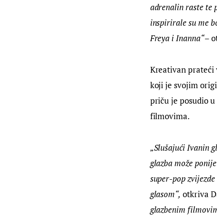
adrenalin raste te 
inspirirale su me b
Freya i Inanna“
– o
Kreativan prateći 
koji je svojim ori
priču je posudio u 
filmovima.
„Slušajući Ivanin g
glazba može ponijeti
super-pop zvijezde 
glasom“,
 otkriva D
glazbenim filmovim