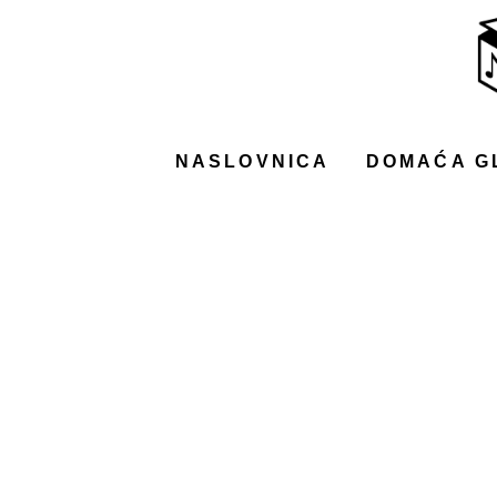
NASLOVNICA
DOMAĆA GLAZBA
STRANA GLAZBA
NASLOVNICA
DOMAĆA G
FILM
MUSIC BOX