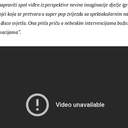
apraviti spot viđen iz perspektive nevine imaginacije dječje igr
vojci koja se pretvara u super pop zvijezdu sa spektakularnim n
i disco svjetla. Ona priča priču o nebeskim intervencijama božica
macijama“.