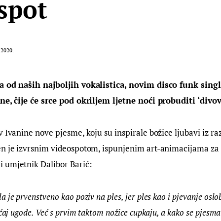
spot
.2020.
a od naših najboljih vokalistica, novim disco funk sing
ne, čije će srce pod okriljem ljetne noći probuditi ‘divov
v Ivanine nove pjesme, koju su inspirale božice ljubavi iz raz
en je izvrsnim videospotom, ispunjenim art-animacijama za k
 umjetnik Dalibor Barić:
 je prvenstveno kao poziv na ples, jer ples kao i pjevanje oslo
ećaj ugode. Već s prvim taktom nožice cupkaju, a kako se pjesma 