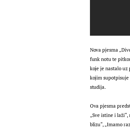
Nova pjesma „Divo
funk notu te pitko
koje je nastalo uz
kojim supotpisuje 
studija.
Ova pjesma predst
„Sve istine i laži“
blizu“, „Imamo raz