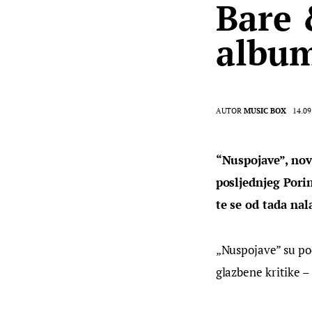
Bare 
album
AUTOR
MUSIC BOX
14.09
“Nuspojave”, nov
posljednjeg Pori
te se od tada na
„Nuspojave” su pod
glazbene kritike 