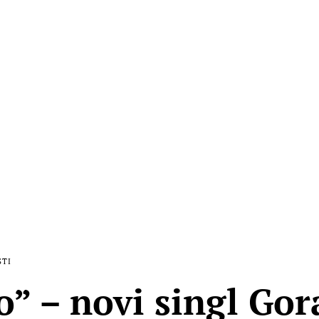
STI
o” – novi singl Go