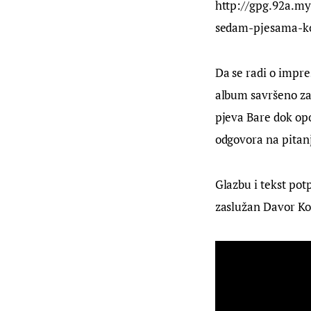
http://gpg.92a.m
sedam-pjesama-koj
Da se radi o impre
album savršeno za
pjeva Bare dok op
odgovora na pitanj
Glazbu i tekst pot
zaslužan Davor Ko