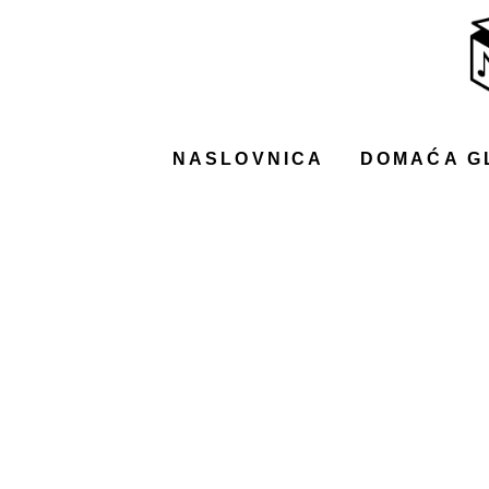
NASLOVNICA
DOMAĆA GLAZBA
STRANA GLAZBA
NASLOVNICA
DOMAĆA G
FILM
MUSIC BOX