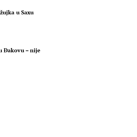
ožujka u Saxu
u Đakovu – nije