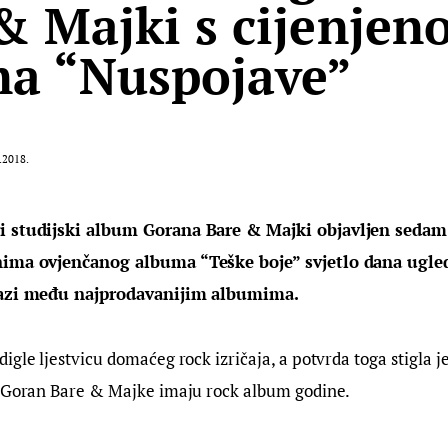
& Majki s cijenjen
a “Nuspojave”
.2018.
i studijski album Gorana Bare & Majki objavljen sedam
nima ovjenčanog albuma “Teške boje” svjetlo dana ugled
lazi među najprodavanijim albumima.
igle ljestvicu domaćeg rock izričaja, a potvrda toga stigla je
– Goran Bare & Majke imaju rock album godine.