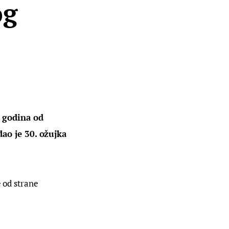
og
 godina od 
ao je 30. ožujka 
 od strane 