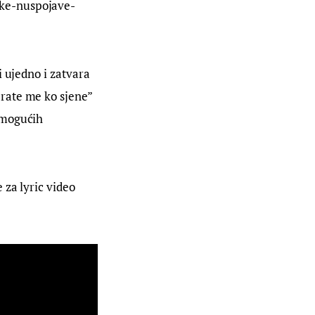
jke-nuspojave-
 ujedno i zatvara 
rate me ko sjene” 
 mogućih 
za lyric video 