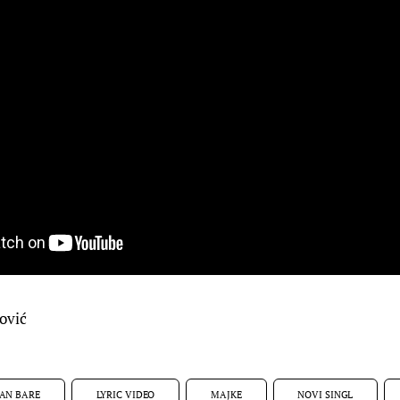
ović
AN BARE
LYRIC VIDEO
MAJKE
NOVI SINGL