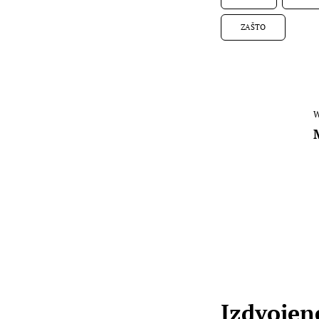
ZAŠTO
W
Izdvojene