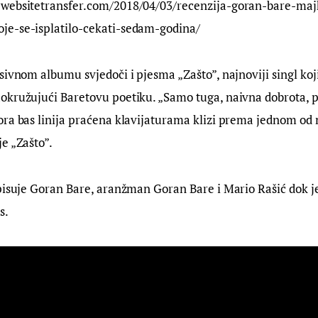
ywebsitetransfer.com/2018/04/03/recenzija-goran-bare-ma
e-se-isplatilo-cekati-sedam-godina/
sivnom albumu svjedoči i pjesma „Zašto”, najnoviji singl koji
okružujući Baretovu poetiku. „Samo tuga, naivna dobrota, p
ora bas linija praćena klavijaturama klizi prema jednom od
e „Zašto”.
pisuje Goran Bare, aranžman Goran Bare i Mario Rašić dok je 
s.