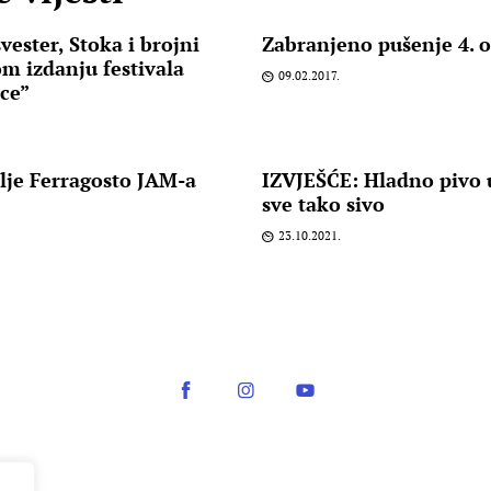
vester, Stoka i brojni
Zabranjeno pušenje 4. 
om izdanju festivala
09.02.2017.
ice”
lje Ferragosto JAM-a
IZVJEŠĆE: Hladno pivo 
sve tako sivo
23.10.2021.