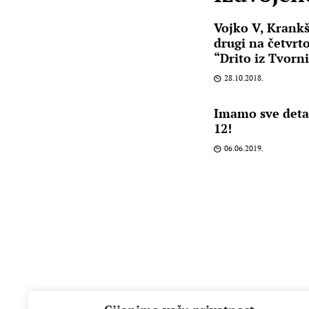
Vojko V, Krankš
drugi na četvrt
“Drito iz Tvorn
28.10.2018.
Imamo sve deta
12!
06.06.2019.