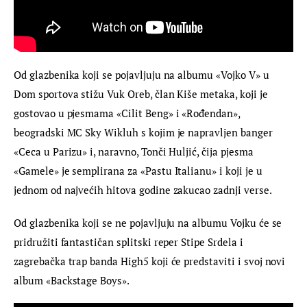
Od glazbenika koji se pojavljuju na albumu «Vojko V» u 
Dom sportova stižu Vuk Oreb, član Kiše metaka, koji je 
gostovao u pjesmama «Cilit Beng» i «Rođendan», 
beogradski MC Sky Wikluh s kojim je napravljen banger 
«Ceca u Parizu» i, naravno, Tonči Huljić, čija pjesma 
«Gamele» je semplirana za «Pastu Italianu» i koji je u 
jednom od najvećih hitova godine zakucao zadnji verse.
Od glazbenika koji se ne pojavljuju na albumu Vojku će se 
pridružiti fantastičan splitski reper Stipe Srdela i 
zagrebačka trap banda High5 koji će predstaviti i svoj novi 
album «Backstage Boys».