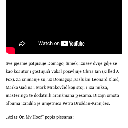
Sve pjesme potpisuje Domagoj Šimek, izuzev dvije gdje se 
kao koautor i gostujući vokal pojavljuje Chris Ian (Killed A 
Fox). Za snimanje su, uz Domagoja, zaslužni Leonard Klaić, 
Marko Gaćina i Mark Mrakovčić koji stoji i iza miksa, 
masteringa te dodatnih aranžmana pjesama. Dizajn omota 
albuma izradila je umjetnica Petra Drožđan-Kranjčec.
„Atlas On My Hoof“ popis pjesama: