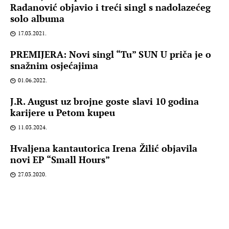
Radanović objavio i treći singl s nadolazećeg
solo albuma
17.03.2021.
PREMIJERA: Novi singl “Tu” SUN U priča je o
snažnim osjećajima
01.06.2022.
J.R. August uz brojne goste slavi 10 godina
karijere u Petom kupeu
11.03.2024.
Hvaljena kantautorica Irena Žilić objavila
novi EP “Small Hours”
27.03.2020.