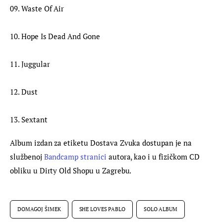
09. Waste Of Air
10. Hope Is Dead And Gone
11. Juggular
12. Dust
13. Sextant
Album izdan za etiketu Dostava Zvuka dostupan je na 
službenoj 
Bandcamp stranici
 autora, kao i u fizičkom CD 
obliku u Dirty Old Shopu u Zagrebu.
DOMAGOJ ŠIMEK
SHE LOVES PABLO
SOLO ALBUM