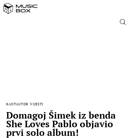
NASLOVNICA
DOMAĆA GLAZBA
STRANA GLAZBA
FILM
KANTAUTOR
VIJESTI
MUSIC BOX
Domagoj Šimek iz benda
She Loves Pablo objavio
prvi solo album!