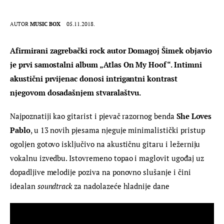
AUTOR
MUSIC BOX
05.11.2018.
Afirmirani zagrebački rock autor Domagoj Šimek objavio 
je prvi samostalni album „Atlas On My Hoof“. Intimni 
akustični prvijenac donosi intrigantni kontrast 
njegovom dosadašnjem stvaralaštvu.
Najpoznatiji kao gitarist i pjevač razornog benda 
She Loves 
Pablo
, u 13 novih pjesama njeguje minimalistički pristup 
ogoljen gotovo isključivo na akustičnu gitaru i ležerniju 
vokalnu izvedbu. Istovremeno topao i maglovit ugođaj uz 
dopadljive melodije poziva na ponovno slušanje i čini 
idealan 
soundtrack
 za nadolazeće hladnije dane