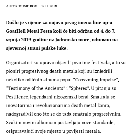
AUTOR
MUSIC BOX
07.11.2018.
Došlo je vrijeme za najavu prvog imena line up-a 
GoatHell Metal Festa koji će biti održan od 4. do 7. 
srpnja 2019. godine uz Jadransko more, odnosno na 
sjevernoj strani pulske luke.
Organizatori su upravo objavili prvo ime festivala, a to su 
pioniri progresivnog death metala koji su iznjedrili 
nekoliko odličnih albuma poput “Consvming Impvlse”, 
“Testimony of the Ancients” i “Spheres”. U pitanju su 
Pestilence, legendarni nizozemski bend. Smatraju se 
inovatorima i revolucionarima death metal žanra, 
nadogradivši ono što se do tada smatralo progresivnim. 
Svakim novim albumom postavljaju nove standarde, 
osiguravajući svoje mjesto u povijesti metala.