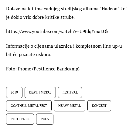
Dolaze na krilima zadnjeg studijskog albuma “Hadeon” koji 
je dobio vrlo dobre kritike struke.
https://www.youtube.com/watch?v=U9tdqYmaLOk
Informacije o cijenama ulaznica i kompletnom line up-u 
bit će poznate uskoro.
Foto: Promo (Pestilence Bandcamp)
2019
DEATH METAL
FESTIVAL
GOATHELL METAL FEST
HEAVY METAL
KONCERT
PESTILENCE
PULA