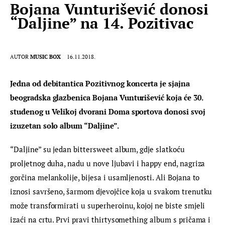
Bojana Vunturišević donosi
“Daljine” na 14. Pozitivac
AUTOR
MUSIC BOX
16.11.2018.
Jedna od debitantica Pozitivnog koncerta je sjajna 
beogradska glazbenica Bojana Vunturišević koja će 30. 
studenog u Velikoj dvorani Doma sportova donosi svoj 
izuzetan solo album “Daljine”.
“Daljine” su jedan bittersweet album, gdje slatkoću 
proljetnog duha, nadu u nove ljubavi i happy end, nagriza 
gorčina melankolije, bijesa i usamljenosti. Ali Bojana to 
iznosi savršeno, šarmom djevojčice koja u svakom trenutku 
može transformirati u superheroinu, kojoj ne biste smjeli 
izaći na crtu. Prvi pravi thirtysomething album s pričama i 