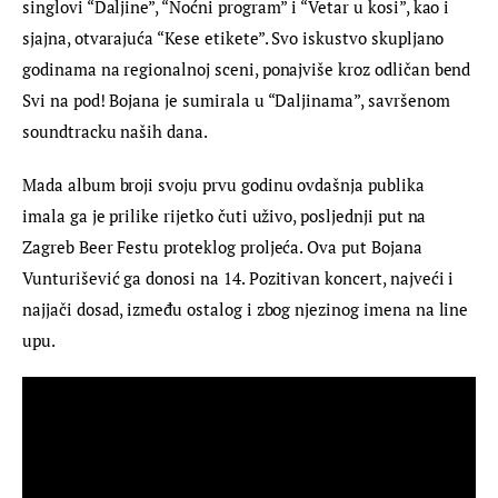
singlovi “Daljine”, “Noćni program” i “Vetar u kosi”, kao i 
sjajna, otvarajuća “Kese etikete”. Svo iskustvo skupljano 
godinama na regionalnoj sceni, ponajviše kroz odličan bend 
Svi na pod! Bojana je sumirala u “Daljinama”, savršenom 
soundtracku naših dana.
Mada album broji svoju prvu godinu ovdašnja publika 
imala ga je prilike rijetko čuti uživo, posljednji put na 
Zagreb Beer Festu proteklog proljeća. Ova put Bojana 
Vunturišević ga donosi na 14. Pozitivan koncert, najveći i 
najjači dosad, između ostalog i zbog njezinog imena na line 
upu.