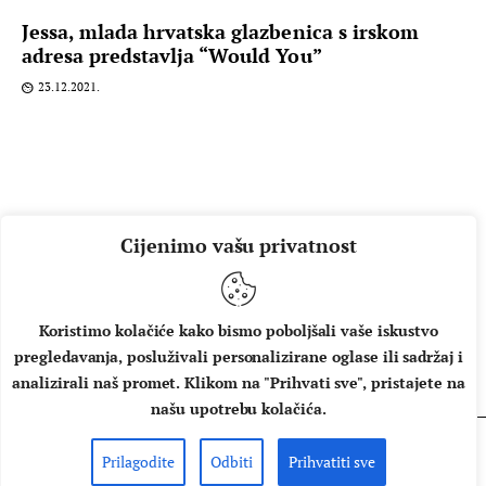
Jessa, mlada hrvatska glazbenica s irskom
adresa predstavlja “Would You”
23.12.2021.
Cijenimo vašu privatnost
Koristimo kolačiće kako bismo poboljšali vaše iskustvo
pregledavanja, posluživali personalizirane oglase ili sadržaj i
O NAMA
IMPRESSUM
UVJETI KORIŠTENJA
analizirali naš promet. Klikom na "Prihvati sve", pristajete na
našu upotrebu kolačića.
Prilagodite
Odbiti
Prihvatiti sve
Copyright © 2026 Music Box - All rights reserved.