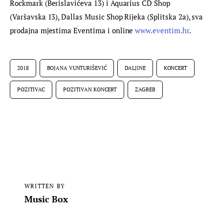
Rockmark (Berislavićeva 13) i Aquarius CD Shop 
(Varšavska 13), Dallas Music Shop Rijeka (Splitska 2a), sva 
prodajna mjestima Eventima i online 
www.eventim.hr
.
2018
BOJANA VUNTURIŠEVIĆ
DALJINE
KONCERT
POZITIVAC
POZITIVAN KONCERT
ZAGREB
WRITTEN BY
Music Box