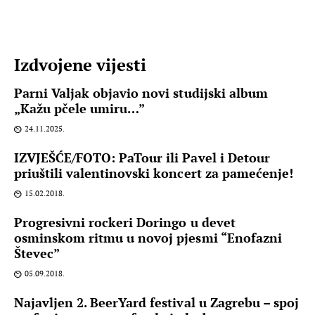
Izdvojene vijesti
Parni Valjak objavio novi studijski album
„Kažu pčele umiru…”
24.11.2025.
IZVJEŠĆE/FOTO: PaTour ili Pavel i Detour
priuštili valentinovski koncert za pamećenje!
15.02.2018.
Progresivni rockeri Doringo u devet
osminskom ritmu u novoj pjesmi “Enofazni
Števec”
05.09.2018.
Najavljen 2. BeerYard festival u Zagrebu – spoj