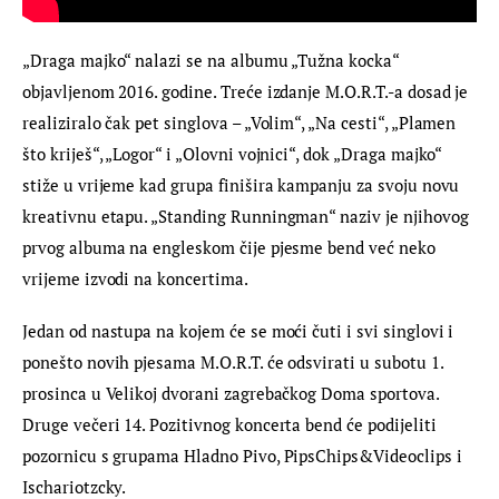
„Draga majko“ nalazi se na albumu „Tužna kocka“ 
objavljenom 2016. godine. Treće izdanje M.O.R.T.-a dosad je 
realiziralo čak pet singlova – „Volim“, „Na cesti“, „Plamen 
što kriješ“, „Logor“ i „Olovni vojnici“, dok „Draga majko“ 
stiže u vrijeme kad grupa finišira kampanju za svoju novu 
kreativnu etapu. „Standing Runningman“ naziv je njihovog 
prvog albuma na engleskom čije pjesme bend već neko 
vrijeme izvodi na koncertima.
Jedan od nastupa na kojem će se moći čuti i svi singlovi i 
ponešto novih pjesama M.O.R.T. će odsvirati u subotu 1. 
prosinca u Velikoj dvorani zagrebačkog Doma sportova. 
Druge večeri 14. Pozitivnog koncerta bend će podijeliti 
pozornicu s grupama Hladno Pivo, PipsChips&Videoclips i 
Ischariotzcky.