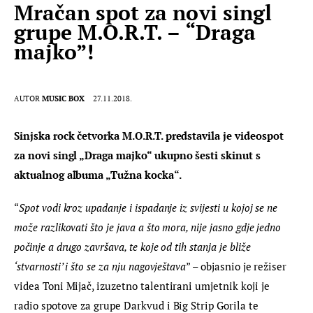
Mračan spot za novi singl
grupe M.O.R.T. – “Draga
majko”!
AUTOR
MUSIC BOX
27.11.2018.
Sinjska rock četvorka M.O.R.T. predstavila je videospot 
za novi singl „Draga majko“ ukupno šesti skinut s 
aktualnog albuma „Tužna kocka“.
“
Spot vodi kroz upadanje i ispadanje iz svijesti u kojoj se ne 
može razlikovati što je java a što mora, nije jasno gdje jedno 
počinje a drugo završava, te koje od tih stanja je bliže 
‘stvarnosti’ i što se za nju nagovještava
” – objasnio je režiser 
videa Toni Mijač, izuzetno talentirani umjetnik koji je 
radio spotove za grupe Darkvud i Big Strip Gorila te 