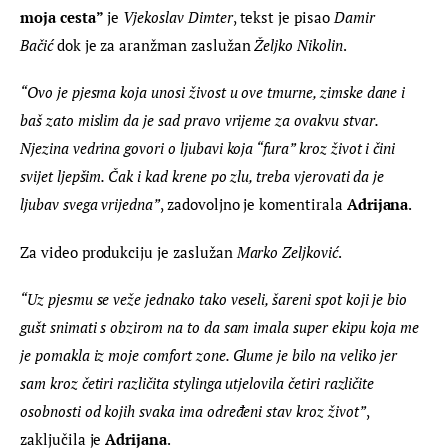
moja cesta”
 je 
Vjekoslav Dimter
, tekst je pisao 
Damir 
Bačić
 dok je za aranžman zaslužan 
Željko Nikolin
.
“Ovo je pjesma koja unosi živost u ove tmurne, zimske dane i 
baš zato mislim da je sad pravo vrijeme za ovakvu stvar. 
Njezina vedrina govori o ljubavi koja “fura” kroz život i čini 
svijet ljepšim. Čak i kad krene po zlu, treba vjerovati da je 
ljubav svega vrijedna”
, zadovoljno je komentirala 
Adrijana
.
Za video produkciju je zaslužan 
Marko Zeljković
.
“Uz pjesmu se veže jednako tako veseli, šareni spot koji je bio 
gušt snimati s obzirom na to da sam imala super ekipu koja me 
je pomakla iz moje comfort zone. Glume je bilo na veliko jer 
sam kroz četiri različita stylinga utjelovila četiri različite 
osobnosti od kojih svaka ima određeni stav kroz život”
, 
zaključila je 
Adrijana
.