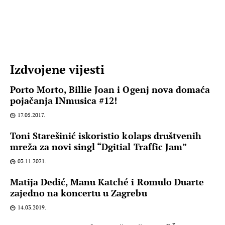
Izdvojene vijesti
Porto Morto, Billie Joan i Ogenj nova domaća
pojačanja INmusica #12!
17.05.2017.
Toni Starešinić iskoristio kolaps društvenih
mreža za novi singl “Dgitial Traffic Jam”
03.11.2021.
Matija Dedić, Manu Katché i Romulo Duarte
zajedno na koncertu u Zagrebu
14.03.2019.