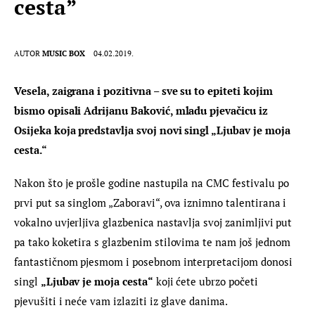
cesta”
AUTOR
MUSIC BOX
04.02.2019.
Vesela, zaigrana i pozitivna – sve su to epiteti kojim 
bismo opisali Adrijanu 
Baković
, mladu pjevačicu iz 
Osijeka koja predstavlja svoj novi singl „Ljubav je moja 
cesta.“
Nakon što je prošle godine nastupila na CMC festivalu po 
prvi put sa singlom „Zaboravi“, ova iznimno talentirana i 
vokalno uvjerljiva glazbenica nastavlja svoj zanimljivi put 
pa tako koketira s glazbenim stilovima te nam još jednom 
fantastičnom pjesmom i posebnom interpretacijom donosi 
singl 
„Ljubav je moja cesta“
 koji ćete ubrzo početi 
pjevušiti i neće vam izlaziti iz glave danima.