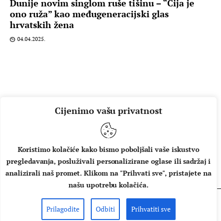
Dunije novim singlom ruše tišinu – “Čija je
ono ruža” kao međugeneracijski glas
hrvatskih žena
04.04.2025.
Cijenimo vašu privatnost
Koristimo kolačiće kako bismo poboljšali vaše iskustvo
pregledavanja, posluživali personalizirane oglase ili sadržaj i
O NAMA
IMPRESSUM
UVJETI KORIŠTENJA
analizirali naš promet. Klikom na "Prihvati sve", pristajete na
našu upotrebu kolačića.
Prilagodite
Odbiti
Prihvatiti sve
Copyright © 2026 Music Box - All rights reserved.