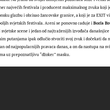
ner najvećih festivala i producent maksimalnog zvuka koji 
nsku glazbu i obrisao žanrovske granice, a koji je za EXIT v
oljih svjetskih festivala. Areni se ponovno raduje i 
Boris Br
 svjetske scene i jedan od najtraženijih izvođača današnjice 
im putanjama ipak odlučio stvoriti svoj zvuk i dočekati da n
an od najpopularnijih pravaca danas, a on da nastupa na sv
lima uz prepoznatljivu “džoker” masku.