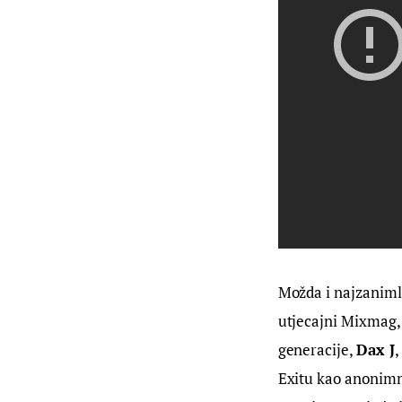
Možda i najzanimlj
utjecajni Mixmag, 
generacije, 
Dax J
,
Exitu kao anonimni