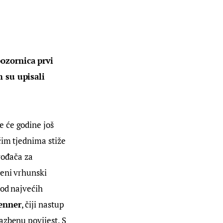
ozornica prvi 
m su upisali 
 će godine još 
ćim tjednima stiže 
vođača za 
čeni vrhunski 
 od najvećih 
enner
, čiji nastup 
azbenu povijest. S 