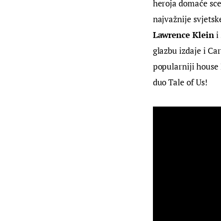
heroja domaće sce
najvažnije svjetsk
Lawrence Klein
 i
glazbu izdaje i Ca
popularniji house 
duo Tale of Us!