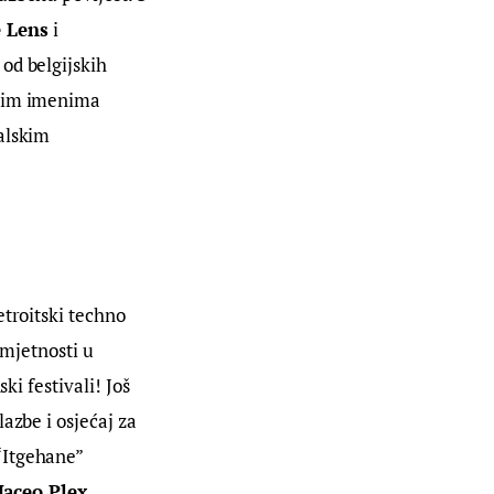
 Lens 
i 
od belgijskih 
ećim imenima 
alskim 
troitski techno 
umjetnosti u 
ki festivali! Još 
glazbe i osjećaj za 
“Itgehane” 
aceo Plex
, 