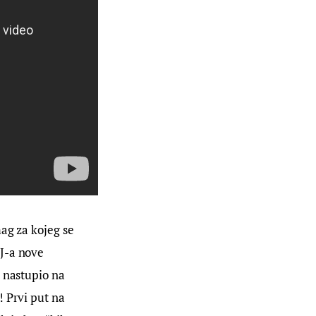
ag za kojeg se 
J-a nove 
 nastupio na 
 Prvi put na 