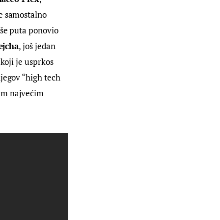
je samostalno 
iše puta ponovio 
ejcha
, još jedan 
koji je usprkos 
jegov “high tech 
im najvećim 