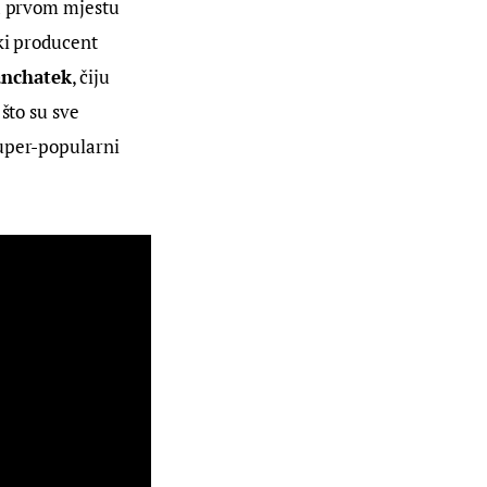
na prvom mjestu 
ki producent 
nchatek
, čiju 
što su sve 
 super-popularni 