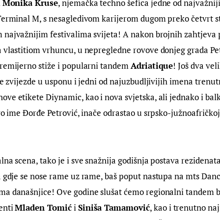
 
Monika Kruse
, njemačka techno šefica jedne od najvažnij
Terminal M, s nesagledivom karijerom dugom preko četvrt sto
najvažnijim festivalima svijeta! A nakon brojnih zahtjeva p
a vlastitiom vrhuncu, u nepregledne rovove donjeg grada Pe
remijerno stiže i popularni tandem 
Adriatique
! Još dva vel
je zvijezde u usponu i jedni od najuzbudljivijih imena trenut
ove etikete Diynamic, kao i nova svjetska, ali jednako i bal
avo ime Đorđe Petrović, inače odrastao u srpsko-južnoafričkoj 
lna scena, tako je i sve snažnija godišnja postava rezidenata 
a gdje se nose rame uz rame, baš poput nastupa na mts Dance
ma današnjice! Ove godine slušat ćemo regionalni tandem bro
nti 
Mladen Tomić
 i 
Siniša Tamamović
, kao i trenutno naj