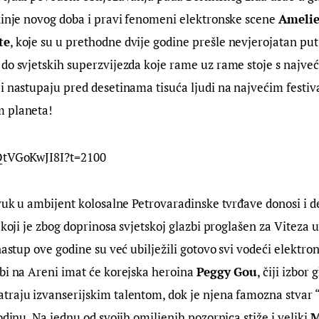
kinje novog doba i pravi fenomeni elektronske scene 
Amelie
te
, koje su u prethodne dvije godine prešle nevjerojatan put 
 do svjetskih superzvijezda koje rame uz rame stoje s najv
i nastupaju pred desetinama tisuća ljudi na najvećim festiv
m planeta!
/QtVGoKwJI8I?t=2100
zvuk u ambijent kolosalne Petrovaradinske tvrđave donosi i de
 koji je zbog doprinosa svjetskoj glazbi proglašen za Viteza 
nastup ove godine su već ubilježili gotovo svi vodeći elektrons
bi na Areni imat će korejska heroina 
Peggy Gou
, čiji izbor 
traju izvanserijskim talentom, dok je njena famozna stvar 
odinu. Na jednu od svojih omiljenih pozornica stiže i veliki 
M