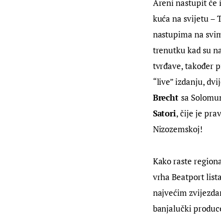
Areni nastupit će i
kuća na svijetu – 
nastupima na svim 
trenutku kad su n
tvrđave, također p
“live” izdanju, dvi
Brecht 
sa Solomun
Satori
, čije je pr
Nizozemskoj!
Kako raste regiona
vrha Beatport list
najvećim zvijezda
banjalučki produce