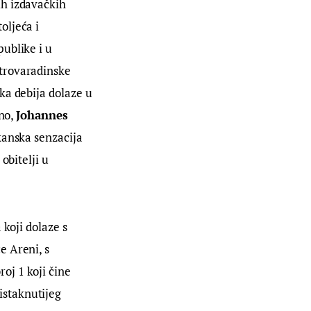
ih izdavačkih 
ljeća i 
ublike i u 
trovaradinske 
ika debija dolaze u 
no, 
Johannes 
kanska senzacija 
obitelji u 
koji dolaze s 
 Areni, s 
j 1 koji čine 
istaknutijeg 