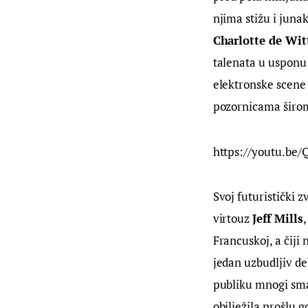
njima stižu i juna
Charlotte de Wit
talenata u usponu
elektronske scene 
pozornicama širo
https://youtu.be
Svoj futuristički 
virtouz 
Jeff Mills
,
Francuskoj, a čiji 
jedan uzbudljiv de
publiku mnogi sma
obilježila prošlu g