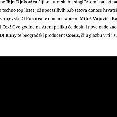
ne 
Iliju Djokovića 
čiji se autorski hit singl “Atom” nalazi 
e techno top liste! Još upečatljivih b2b setova donose hrvats
 sarajevski DJ 
Forniva
 te domaći tandem 
Miloš Vujović
 i 
Ra
rl Cox! Ove godine na Areni priliku će dobiti i nove nade kao 
DJ 
Runy
 te beogradski producent 
Coeus
, čiju glazbu vrti i