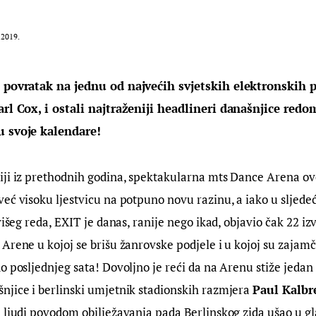
.2019.
 povratak na jednu od najvećih svjetskih elektronskih p
arl Cox, i ostali najtraženiji headlineri današnjice redo
u svoje kalendare!
ji iz prethodnih godina, spektakularna mts Dance Arena ove
eć visoku ljestvicu na potpuno novu razinu, a iako u sljede
višeg reda, EXIT je danas, ranije nego ikad, objavio čak 22 iz
Arene u kojoj se brišu žanrovske podjele i u kojoj su zajam
o posljednjeg sata! Dovoljno je reći da na Arenu stiže jedan
jice i berlinski umjetnik stadionskih razmjera 
Paul Kalbr
 ljudi povodom obilježavanja pada Berlinskog zida ušao u gl