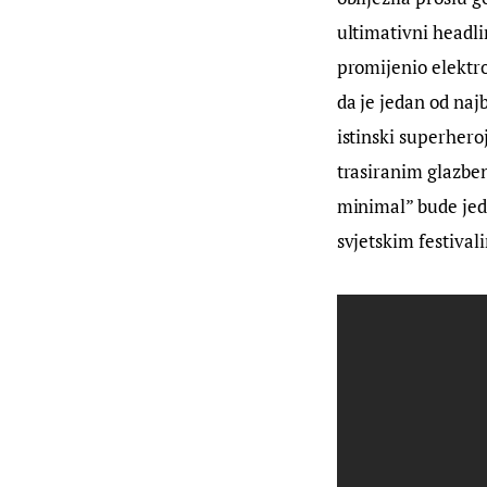
ultimativni headli
promijenio elektro
da je jedan od najb
istinski superheroj
trasiranim glazben
minimal” bude jed
svjetskim festiva