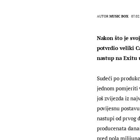
AUTOR
MUSIC BOX
07.02
Nakon što je svoj
potvrdio veliki C
nastup na Exitu 
Sudeći po produkci
jednom pomjeriti v
još zvijezda iz naj
povijesnu postavu 
nastupi od prvog d
producenata današn
pred pola milijuna