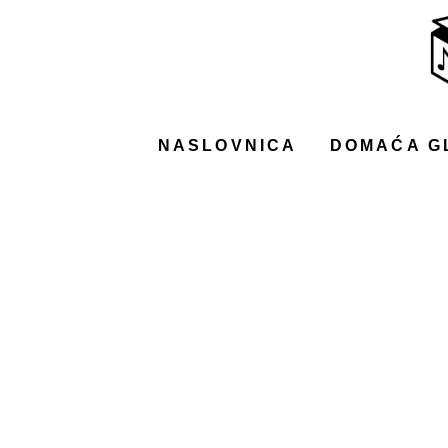
NASLOVNICA
DOMAĆA GLAZBA
STRANA GLAZBA
NASLOVNICA
DOMAĆA G
FILM
MUSIC BOX