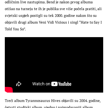
odličnim live nastupima. Bend je nakon prvog albuma 
otišao na turneju te ih je publika sve više počela pratiti, ali 
svjetski uspjeh postigli su tek 2000. godine nakon što su 
objavili drugi album Veni Vidi Vicious i singl “Hate to Say I 
Told You So”.
Treći album Tyrannosaurus Hives objavili su 2004. godine, 
četvrti studijski album, ujedno i najprodavaniji album 