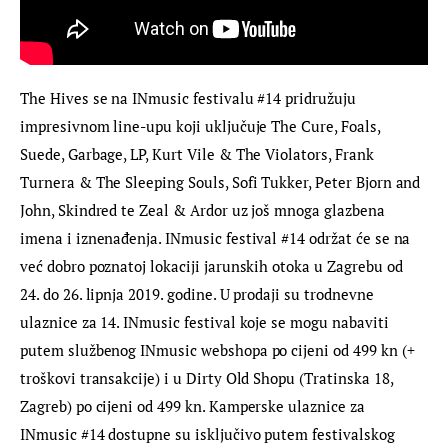
The Hives se na INmusic festivalu #14 pridružuju 
impresivnom line-upu koji uključuje The Cure, Foals, 
Suede, Garbage, LP, Kurt Vile & The Violators, Frank 
Turnera & The Sleeping Souls, Sofi Tukker, Peter Bjorn and 
John, Skindred te Zeal & Ardor uz još mnoga glazbena 
imena i iznenađenja. INmusic festival #14 održat će se na 
već dobro poznatoj lokaciji jarunskih otoka u Zagrebu od 
24. do 26. lipnja 2019. godine. U prodaji su trodnevne 
ulaznice za 14. INmusic festival koje se mogu nabaviti 
putem službenog INmusic webshopa po cijeni od 499 kn (+ 
troškovi transakcije) i u Dirty Old Shopu (Tratinska 18, 
Zagreb) po cijeni od 499 kn. Kamperske ulaznice za 
INmusic #14 dostupne su isključivo putem festivalskog 