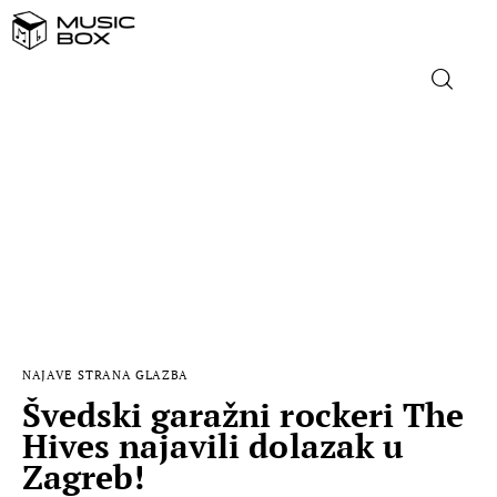
NASLOVNICA
DOMAĆA GLAZBA
STRANA GLAZBA
FILM
NAJAVE
STRANA GLAZBA
MUSIC BOX
Švedski garažni rockeri The
Hives najavili dolazak u
Zagreb!