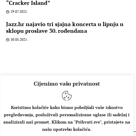
“Cracker Island”
29.07.2022.
Jazz.hr najavio tri sjajna koncerta u lipnju u
sklopu proslave 30. rođendana
30.05.2021.
Cijenimo vašu privatnost
Koristimo kolačiće kako bismo poboljšali vaše iskustvo
pregledavanja, posluživali personalizirane oglase ili sadržaj i
O NAMA
IMPRESSUM
UVJETI KORIŠTENJA
analizirali naš promet. Klikom na "Prihvati sve", pristajete na
našu upotrebu kolačića.