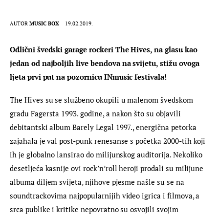
AUTOR
MUSIC BOX
19.02.2019.
Odlični švedski garage rockeri The Hives, na glasu kao 
jedan od najboljih live bendova na svijetu, stižu ovoga 
ljeta prvi put na pozornicu INmusic festivala!
The Hives su se službeno okupili u malenom švedskom 
gradu Fagersta 1993. godine, a nakon što su objavili 
debitantski album Barely Legal 1997., energična petorka 
zajahala je val post-punk renesanse s početka 2000-tih koji 
ih je globalno lansirao do milijunskog auditorija. Nekoliko 
desetljeća kasnije ovi rock’n’roll heroji prodali su milijune 
albuma diljem svijeta, njihove pjesme našle su se na 
soundtrackovima najpopularnijih video igrica i filmova, a 
srca publike i kritike nepovratno su osvojili svojim 