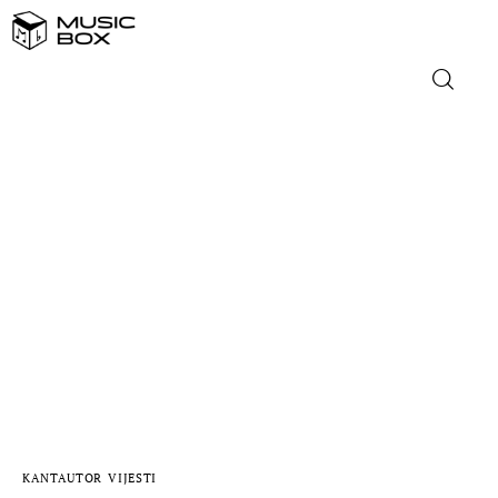
NASLOVNICA
DOMAĆA GLAZBA
STRANA GLAZBA
FILM
MUSIC BOX
KANTAUTOR
VIJESTI