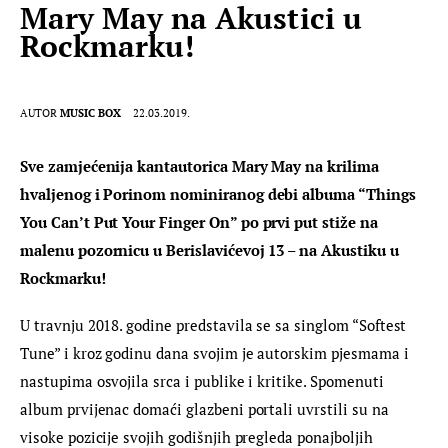
Mary May na Akustici u
Rockmarku!
AUTOR
MUSIC BOX
22.03.2019.
Sve zamjećenija kantautorica Mary May na krilima 
hvaljenog i Porinom nominiranog debi albuma “Things 
You Can’t Put Your Finger On” po prvi put stiže na 
malenu pozornicu u Berislavićevoj 13 – na Akustiku u 
Rockmarku!
U travnju 2018. godine predstavila se sa singlom “Softest 
Tune” i kroz godinu dana svojim je autorskim pjesmama i 
nastupima osvojila srca i publike i kritike. Spomenuti 
album prvijenac domaći glazbeni portali uvrstili su na 
visoke pozicije svojih godišnjih pregleda ponajboljih 