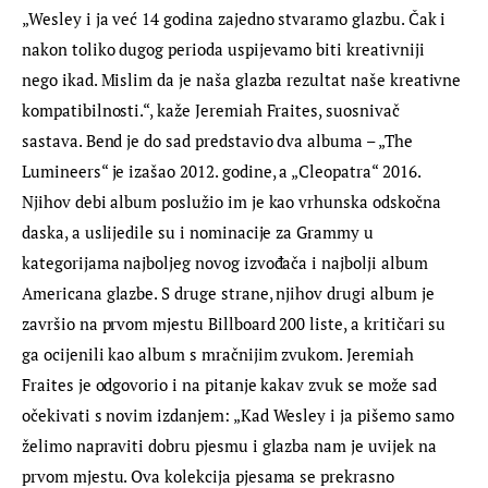
„Wesley i ja već 14 godina zajedno stvaramo glazbu. Čak i 
nakon toliko dugog perioda uspijevamo biti kreativniji 
nego ikad. Mislim da je naša glazba rezultat naše kreativne 
kompatibilnosti.“, kaže Jeremiah Fraites, suosnivač 
sastava. Bend je do sad predstavio dva albuma – „The 
Lumineers“ je izašao 2012. godine, a „Cleopatra“ 2016. 
Njihov debi album poslužio im je kao vrhunska odskočna 
daska, a uslijedile su i nominacije za Grammy u 
kategorijama najboljeg novog izvođača i najbolji album 
Americana glazbe. S druge strane, njihov drugi album je 
završio na prvom mjestu Billboard 200 liste, a kritičari su 
ga ocijenili kao album s mračnijim zvukom. Jeremiah 
Fraites je odgovorio i na pitanje kakav zvuk se može sad 
očekivati s novim izdanjem: „Kad Wesley i ja pišemo samo 
želimo napraviti dobru pjesmu i glazba nam je uvijek na 
prvom mjestu. Ova kolekcija pjesama se prekrasno 