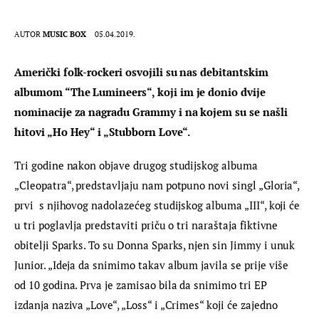
AUTOR
MUSIC BOX
05.04.2019.
Američki folk-rockeri osvojili su nas debitantskim 
albumom “The Lumineers“, koji im je donio dvije 
nominacije za nagradu Grammy i na kojem su se našli 
hitovi „Ho Hey“ i „Stubborn Love“.
Tri godine nakon objave drugog studijskog albuma 
„Cleopatra“, predstavljaju nam potpuno novi singl „Gloria“, 
prvi  s njihovog nadolazećeg studijskog albuma „III“, koji će 
u tri poglavlja predstaviti priču o tri naraštaja fiktivne 
obitelji Sparks. To su Donna Sparks, njen sin Jimmy i unuk 
Junior. „Ideja da snimimo takav album javila se prije više 
od 10 godina. Prva je zamisao bila da snimimo tri EP 
izdanja naziva „Love“, „Loss“ i „Crimes“ koji će zajedno 