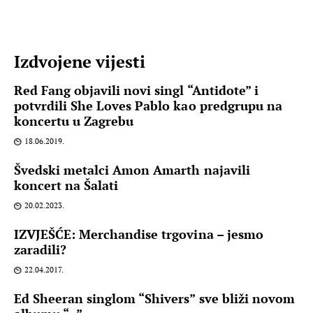
Izdvojene vijesti
Red Fang objavili novi singl “Antidote” i
potvrdili She Loves Pablo kao predgrupu na
koncertu u Zagrebu
18.06.2019.
Švedski metalci Amon Amarth najavili
koncert na Šalati
20.02.2023.
IZVJEŠĆE: Merchandise trgovina – jesmo
zaradili?
22.04.2017.
Ed Sheeran singlom “Shivers” sve bliži novom