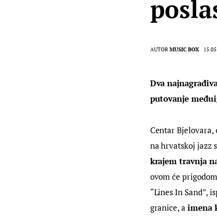
posla
AUTOR
MUSIC BOX
15.05
Dva najnagrađiva
putovanje međui
Centar Bjelovara, o
na hrvatskoj jazz s
krajem travnja n
ovom će prigodom 
“Lines In Sand”, i
granice, a 
imena k