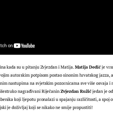
šna kada su u pitanju Zvjezdan i Matija. 
Matija Dedić
 je vrs
svojim autorskim potpisom postao sinonim hrvatskog jazza, a
jnim nastupima na svjetskim pozornicama sve više osvaja 
išestruko nagrađivani Riječanin 
Zvjezdan Ružić
 jedan je od
benika koji ljepotu pronalazi u spajanju različitosti, a spoj 
ki je doživljaj koji se nikako ne smije propustiti!