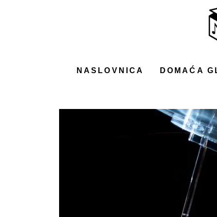
NASLOVNICA
DOMAĆA GLAZBA
STRANA GLAZBA
NASLOVNICA
DOMAĆA G
FILM
MUSIC BOX