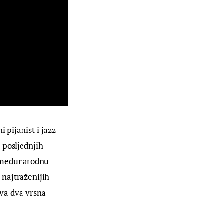
ni pijanist i jazz 
 posljednjih 
i međunarodnu 
 najtraženijih 
ova dva vrsna 