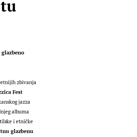
stu
o glazbeno 
tetnijih zbivanja 
zica Fest 
lkanskog jazza 
dnjeg albuma 
ilske i etničke 
utnu glazbenu 