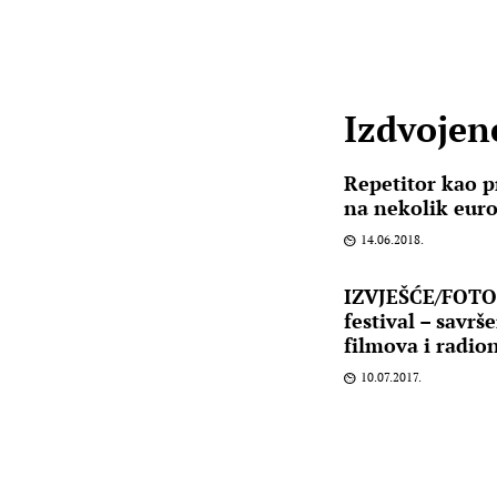
Izdvojene
Repetitor kao p
na nekolik eur
14.06.2018.
IZVJEŠĆE/FOTO:
festival – savrš
filmova i radio
10.07.2017.