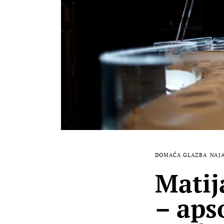
DOMAĆA GLAZBA
NAJ
Matij
– aps