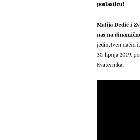
poslasticu!
Matija Dedić i Zv
nas na dinamičn
jedinstven način is
30. lipnja 2019. 
Kvaternika.