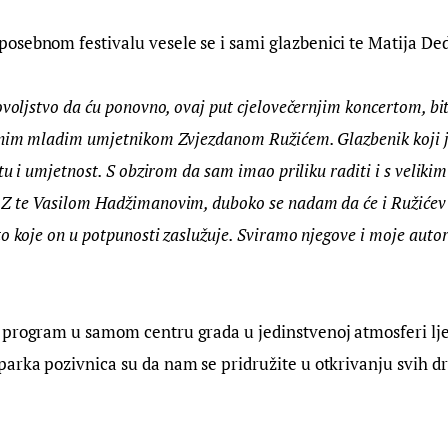
sebnom festivalu vesele se i sami glazbenici te Matija Ded
ovoljstvo da ću ponovno, ovaj put cjelovečernjim koncertom, biti
vnim mladim umjetnikom Zvjezdanom Ružićem. Glazbenik koji je 
otu i umjetnost. S obzirom da sam imao priliku raditi i s veliki
Z te Vasilom Hadžimanovim, duboko se nadam da će i Ružićev 
o koje on u potpunosti zaslužuje. Sviramo njegove i moje autors
 program u samom centru grada u jedinstvenoj atmosferi lje
arka pozivnica su da nam se pridružite u otkrivanju svih dra