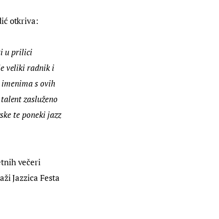
ić otkriva:
 u prilici 
veliki radnik i 
m imenima s ovih 
talent zasluženo 
ke te poneki jazz 
tnih večeri 
ži Jazzica Festa 