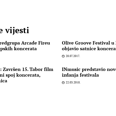
 vijesti
redgrupa Arcade Fireu
Olive Groove Festival u
opskih koncerata
objavio satnice koncera
28.07.2017.
 Završen 15. Tabor film
INmusic predstavio nov
eni spoj koncerata,
izdanja festivala
nica
22.03.2018.