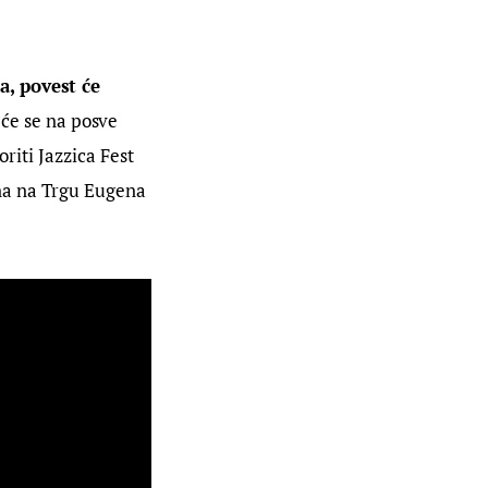
a, povest će 
 će se na posve 
riti Jazzica Fest 
na na Trgu Eugena 