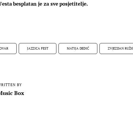
esta besplatan je za sve posjetitelje.
LOVAR
JAZZICA FEST
MATIJA DEDIĆ
ZVJEZDAN RUŽI
RITTEN BY
Music Box