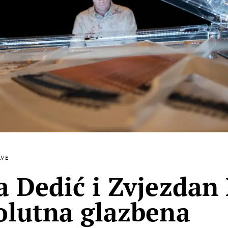
AVE
a Dedić i Zvjezdan
olutna glazbena