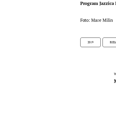
Program Jazzica F
Foto: Mare Milin
2019
BJE
W