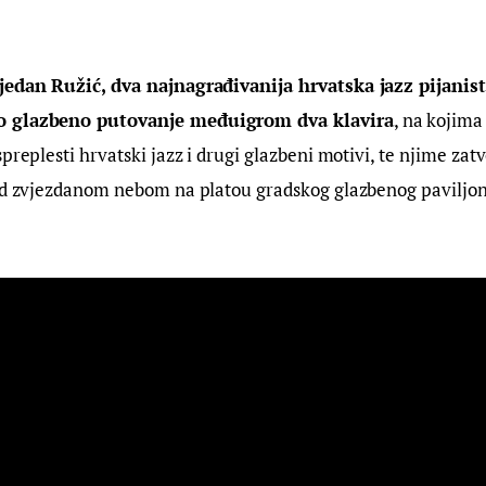
jedan Ružić, dva najnagrađivanija hrvatska jazz pijanist
o glazbeno putovanje međuigrom dva klavira
, na kojima
preplesti hrvatski jazz i drugi glazbeni motivi, te njime zatvo
pod zvjezdanom nebom na platou gradskog glazbenog paviljo