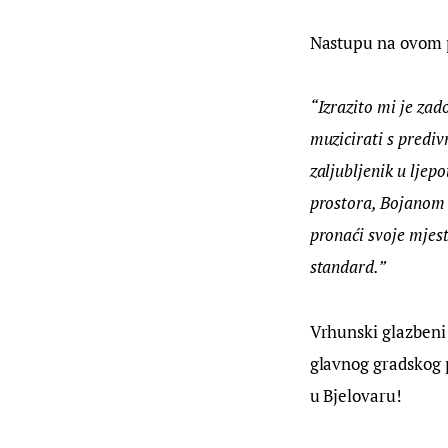
Nastupu na ovom po
“Izrazito mi je zad
muzicirati s predi
zaljubljenik u ljep
prostora, Bojanom 
pronaći svoje mjest
standard.” 
Vrhunski glazbeni
glavnog gradskog p
u Bjelovaru!