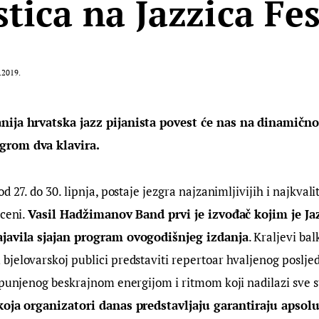
stica na Jazzica Fe
.2019.
nija hrvatska jazz pijanista povest će nas na dinamičn
grom dva klavira.
d 27. do 30. lipnja, postaje jezgra najzanimljivijih i najkvali
ceni. 
Vasil Hadžimanov Band prvi je izvođač kojim je Jaz
ajavila sjajan program ovogodišnjeg izdanja
. Kraljevi ba
bjelovarskoj publici predstaviti repertoar hvaljenog poslje
spunjenog beskrajnom energijom i ritmom koji nadilazi sve st
oja organizatori danas predstavljaju garantiraju apsol