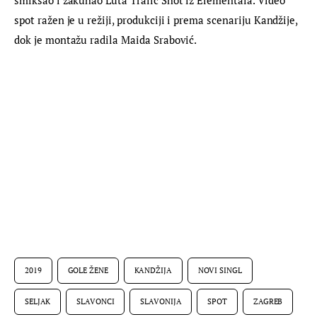
spot ražen je u režiji, produkciji i prema scenariju Kandžije, 
dok je montažu radila Maida Srabović.
2019
GOLE ŽENE
KANDŽIJA
NOVI SINGL
SELJAK
SLAVONCI
SLAVONIJA
SPOT
ZAGREB