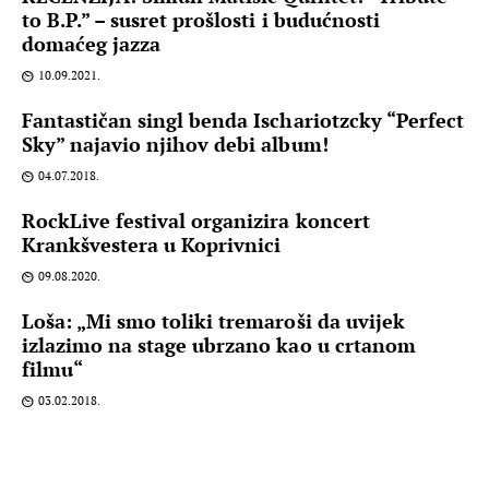
to B.P.” – susret prošlosti i budućnosti
domaćeg jazza
10.09.2021.
Fantastičan singl benda Ischariotzcky “Perfect
Sky” najavio njihov debi album!
04.07.2018.
RockLive festival organizira koncert
Krankšvestera u Koprivnici
09.08.2020.
Loša: „Mi smo toliki tremaroši da uvijek
izlazimo na stage ubrzano kao u crtanom
filmu“
03.02.2018.