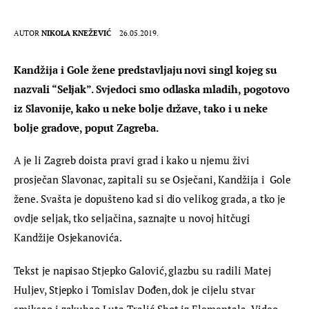
AUTOR
NIKOLA KNEŽEVIĆ
26.05.2019.
Kandžija i Gole žene predstavljaju novi singl kojeg su 
nazvali “Seljak”. Svjedoci smo odlaska mladih, pogotovo 
iz Slavonije, kako u neke bolje države, tako i u neke 
bolje gradove, poput Zagreba.
A je li Zagreb doista pravi grad i kako u njemu živi 
prosječan Slavonac, zapitali su se Osječani, Kandžija i  Gole 
žene. Svašta je dopušteno kad si dio velikog grada, a tko je 
ovdje seljak, tko seljačina, saznajte u novoj hitčugi 
Kandžije Osjekanovića.
Tekst je napisao Stjepko Galović, glazbu su radili Matej 
Huljev, Stjepko i Tomislav Dođen, dok je cijelu stvar 
smiksao i zakuhao Luta Tralić Shot iz Elementala. Video 