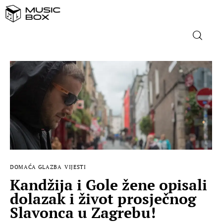
NASLOVNICA
DOMAĆA GLAZBA
STRANA GLAZBA
FILM
DOMAĆA GLAZBA
VIJESTI
MUSIC BOX
Kandžija i Gole žene opisali
dolazak i život prosječnog
Slavonca u Zagrebu!