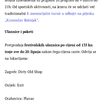
brojna iznenađenja uz prigodni DJ program od 9 ujutro do 
21h. Od sportskih aktivnosti, na jezeru će se održati već 
tradicionalni 
8. memorijalni turnir u odbojci na pijesku 
„Krunoslav Bošnjak“
.
Ulaznice i paketi
Pretprodaja 
festivalskih ulaznica po cijeni od 135 kn 
traje sve do 20. lipnja 
nakon čega cijena raste. Odvija se 
na lokacijama:
Zagreb: Dirty Old Shop
Osijek: Exit
Orahovica: Plavac