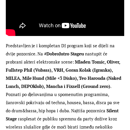
Predstavljen je i kompletan DJ program koji se dijeli na 
dvije pozornice. Na 
#DobroJutro Stageu
 nastupit će 
probrani akteri elektronske scene: 
Mladen Tomic, Oliver, 
Fullstep Phil (Vubass), VRH, Goran Kolak (Igranka), 
MILEA, Mile Hund (Mile <3 Disko), Teo Harouda (Naked 
Lunch, DEPOklub), Mancha i Fixsell (Ground zero)
. 
Poznati po djelovanjima u spomenutim programima, 
žanrovski pokrivaju od techna, housea, bassa, disca pa sve 
do drum&bassa, hip hopa i duba. Najtiša pozornica 
Silent 
Stage
 rasplesat će publiku spremnu da party dožive kroz 
wireless slušalice gdje će moći birati između nekoliko 