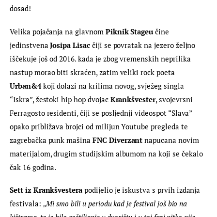
dosad!
Velika pojačanja na glavnom 
Piknik Stageu
 čine 
jedinstvena 
Josipa Lisac
 čiji se povratak na jezero željno 
iščekuje još od 2016. kada je zbog vremenskih neprilika 
nastup morao biti skraćen, zatim veliki rock poeta 
Urban&4
 koji dolazi na krilima novog, svježeg singla 
“Iskra”, žestoki hip hop dvojac 
Krankšvester
, svojevrsni 
Ferragosto residenti, čiji se posljednji videospot “Slava” 
opako približava brojci od milijun Youtube pregleda te 
zagrebačka punk mašina 
FNC Diverzant
 napucana novim 
materijalom, drugim studijskim albumom na koji se čekalo 
čak 16 godina.
Sett iz Krankšvestera
 podijelio je iskustva s prvih izdanja 
festivala: 
„Mi smo bili u periodu kad je festival još bio na 