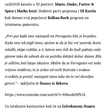
različitih kanala u DJ postavi: 
Mario, Omke, Furtee & 
Spica i Marko Jozić
. Dodatni party priprema i 
DJ Kneža
koji donosi svoj popularni 
Balkan Rock
 program na 
istoimenu pozornicu.
„Prvi put kada smo nastupali na Ferragostu bilo je brutalno. 
Kada smo tek stigli tamo, sjećam se da je bio već sumrak, dosta 
mladih, ekipa roštilja, a iz šatora smo čuli da ljudi puštaju naše 
pjesme tako da odmah da na početku dobiješ dobar dojam. Bilo 
je odlično, baš lijepo iskustvo. Mislim da se Ferragosto već neko 
vrijeme etablirao, to je jedan od većih festivala i svakom 
izvođaču je prestiž nastupati tamo tako da to već dovoljno 
govori.“
 – zaključio je 
Šemso iz Brkova
.
https://www.youtube.com/watch?v=b9awdzNFh1k
Uz istaknute kantautore koji će na 
Izštekanom Stageu