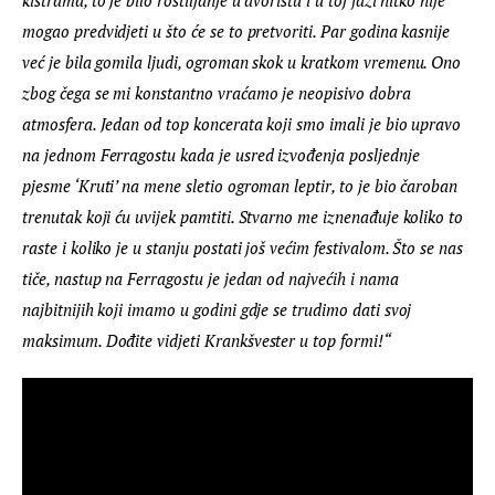
kištrama, to je bilo roštiljanje u dvorištu i u toj fazi nitko nije 
mogao predvidjeti u što će se to pretvoriti. Par godina kasnije 
već je bila gomila ljudi, ogroman skok u kratkom vremenu. Ono 
zbog čega se mi konstantno vraćamo je neopisivo dobra 
atmosfera. Jedan od top koncerata koji smo imali je bio upravo 
na jednom Ferragostu kada je usred izvođenja posljednje 
pjesme ‘Kruti’ na mene sletio ogroman leptir, to je bio čaroban 
trenutak koji ću uvijek pamtiti. Stvarno me iznenađuje koliko to 
raste i koliko je u stanju postati još većim festivalom. Što se nas 
tiče, nastup na Ferragostu je jedan od najvećih i nama 
najbitnijih koji imamo u godini gdje se trudimo dati svoj 
maksimum. Dođite vidjeti Krankšvester u top formi!“