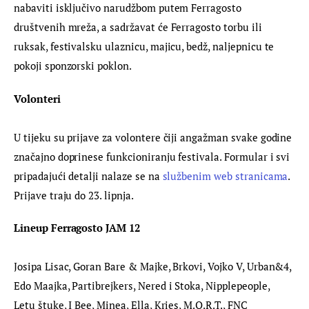
nabaviti isključivo narudžbom putem Ferragosto 
društvenih mreža, a sadržavat će Ferragosto torbu ili 
ruksak, festivalsku ulaznicu, majicu, bedž, naljepnicu te 
pokoji sponzorski poklon.
Volonteri
U tijeku su prijave za volontere čiji angažman svake godine 
značajno doprinese funkcioniranju festivala. Formular i svi 
pripadajući detalji nalaze se na 
službenim web stranicama
. 
Prijave traju do 23. lipnja.
Lineup Ferragosto JAM 12
Josipa Lisac, Goran Bare & Majke, Brkovi, Vojko V, Urban&4, 
Edo Maajka, Partibrejkers, Nered i Stoka, Nipplepeople, 
Letu štuke, I Bee, Minea, Ella, Kries, M.O.R.T., FNC 