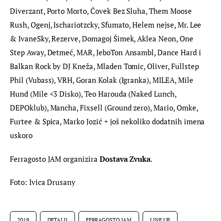
Diverzant, Porto Morto, Čovek Bez Sluha, Them Moose 
Rush, Ogenj, Ischariotzcky, Sfumato, Helem nejse, Mr. Lee 
& IvaneSky, Rezerve, Domagoj Šimek, Aklea Neon, One 
Step Away, Detmeć, MAR, JeboTon Ansambl, Dance Hard i 
Balkan Rock by DJ Kneža, Mladen Tomic, Oliver, Fullstep 
Phil (Vubass), VRH, Goran Kolak (Igranka), MILEA, Mile 
Hund (Mile <3 Disko), Teo Harouda (Naked Lunch, 
DEPOklub), Mancha, Fixsell (Ground zero), Mario, Omke, 
Furtee & Spica, Marko Jozić + još nekoliko dodatnih imena 
uskoro
Ferragosto JAM organizira 
Dostava Zvuka
.
Foto: Ivica Drusany
2019
DETALJI
FERRAGOSTO JAM
LINE UP