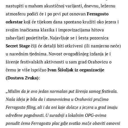
nastupiti u mahom akustičnoj varijanti, dnevnu, ležernu 
atmosferu podići će i po prvi put osnovan 
Ferragosto 
orkestar
 koji će tijekom dana spontano kružiti oko jezera i 
svojim inačicama klasika i improvizacijama hitova 
zabavljati posjetitelje. Najavljuje se i šesta pozornica 
Secret Stage
 čiji će detalji biti otkriveni (ili namjerno neće) 
u narednim tjednima. Novost ovogodišnjeg izdanja je i 
širenje festivalskih aktivnosti u sam grad Orahovicu o 
čemu je više ispričao 
Ivan Šišuljak iz organizacije 
(Dostava Zvuka)
:
„Mislim da je ovo jedan normalan put širenja samog festivala. 
Naša ideja je bila da i stanovnicima u Orahovici pružimo 
Ferragosto filing, ali i da oni koje dolaze s jezera u grad imaju 
određene pogodnosti. U suradnji s lokalnim OPG-ovima 
ponudit ćemo Ferragosto plac gdje svatko može obaviti osnovni 