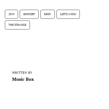
2019
KONCERT
KROV
LJETO U MSU
THE STRANGE
WRITTEN BY
Music Box