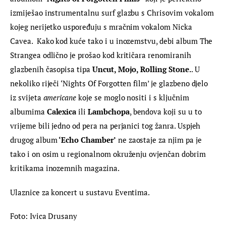
izmiješao instrumentalnu surf glazbu s Chrisovim vokalom 
kojeg nerijetko uspoređuju s mračnim vokalom Nicka 
Cavea.  Kako kod kuće tako i u inozemstvu, debi album The 
Strangea odlično je prošao kod kritičara renomiranih 
glazbenih časopisa tipa 
Uncut, Mojo, Rolling Stone.
. U 
nekoliko riječi ‘Nights Of Forgotten film’ je glazbeno djelo 
iz svijeta 
americane 
koje se moglo nositi i s ključnim 
albumima 
Calexica
 ili 
Lambchopa
, bendova koji su u to 
vrijeme bili jedno od pera na perjanici tog žanra. Uspjeh 
drugog album
 ‘Echo Chamber’
 ne zaostaje za njim pa je 
tako i on osim u regionalnom okruženju ovjenčan dobrim 
kritikama inozemnih magazina.
Ulaznice za koncert u sustavu Eventima.
Foto: Ivica Drusany