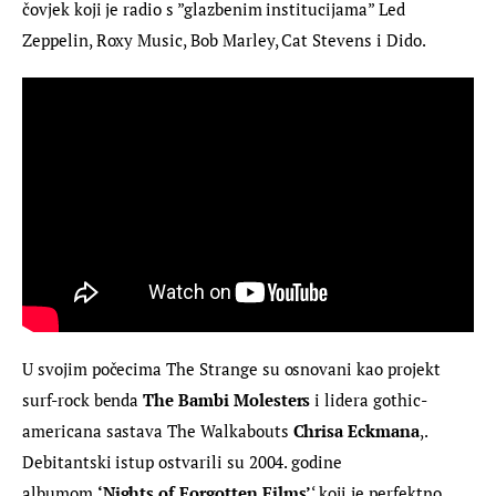
čovjek koji je radio s ”glazbenim institucijama” Led 
Zeppelin, Roxy Music, Bob Marley, Cat Stevens i Dido.
U svojim počecima The Strange su osnovani kao projekt 
surf-rock benda 
The Bambi Molesters
 i lidera gothic-
americana sastava The Walkabouts 
Chrisa Eckmana
,. 
Debitantski istup ostvarili su 2004. godine 
albumom 
‘Nights of Forgotten Films’
‘ koji je perfektno 