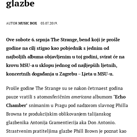
glazbe
AUTOR
MUSIC BOX
03.07.2019.
Ove subote 6. srpnja The Strange, bend koji je prošle 
godine na cilj stigao kao pobjednik s jednim od 
najboljih albuma objavljenim u toj godini, svirat će na 
krovu MSU-a u sklopu jednog od najljepših ljetnih, 
koncertnih događanja u Zagrebu – Ljeta u MSU-u.
Prošle godine The Strange su se nakon četrnaest godina 
pauze vratili s atomosferičnim 
americana
 albumom 
‘Echo 
Chamber’
 snimanim u Pragu pod nadzorom slavnog Philla 
Browna te produkcijskim oblikovanjem talijanskog 
glazbenika Antonija Gramentierija aka Don Antonio. 
Strastvenim pratiteljima glazbe Phill Brown je poznat kao 