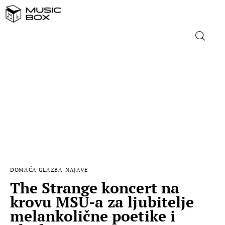
NASLOVNICA
DOMAĆA GLAZBA
STRANA GLAZBA
FILM
DOMAĆA GLAZBA
NAJAVE
MUSIC BOX
The Strange koncert na
krovu MSU-a za ljubitelje
melankolične poetike i