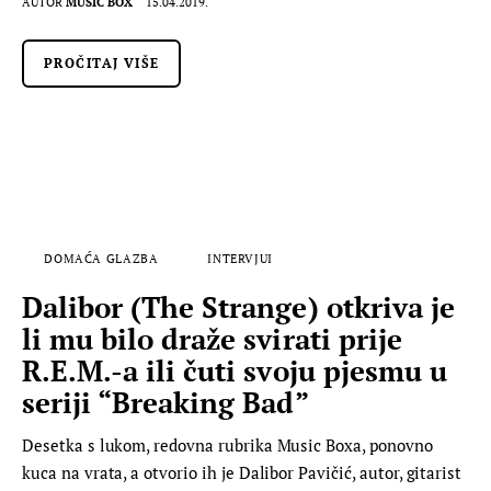
AUTOR
MUSIC BOX
15.04.2019.
PROČITAJ VIŠE
DOMAĆA GLAZBA
INTERVJUI
Dalibor (The Strange) otkriva je
li mu bilo draže svirati prije
R.E.M.-a ili čuti svoju pjesmu u
seriji “Breaking Bad”
Desetka s lukom, redovna rubrika Music Boxa, ponovno
kuca na vrata, a otvorio ih je Dalibor Pavičić, autor, gitarist