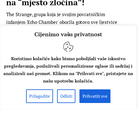
na “mjesto zločina”!
The Strange, grupa koja je svojim povratničkim
izdanjem 'Echo Chamber' oborila gotovo sve ljestvice
najboljih albuma objavljenih u 2018. godini nastavlja svoju
Cijenimo vašu privatnost
koncertnu promociju. Ovoga puta ulovit ćemo ih 11. travnja
u Vintage Industrialu. Osim pjesama s novog albuma, The
Strange će zagrabiti u svoju ostavštinu iz 2004. i debija
Koristimo kolačiće kako bismo poboljšali vaše iskustvo
'Nights of Forgotten Films' koji je baš kao i njegov…
pregledavanja, posluživali personalizirane oglase ili sadržaj i
AUTOR
MUSIC BOX
05.04.2019.
analizirali naš promet. Klikom na "Prihvati sve", pristajete na
našu upotrebu kolačića.
PROČITAJ VIŠE
Prilagodite
Odbiti
Prihvatiti sve