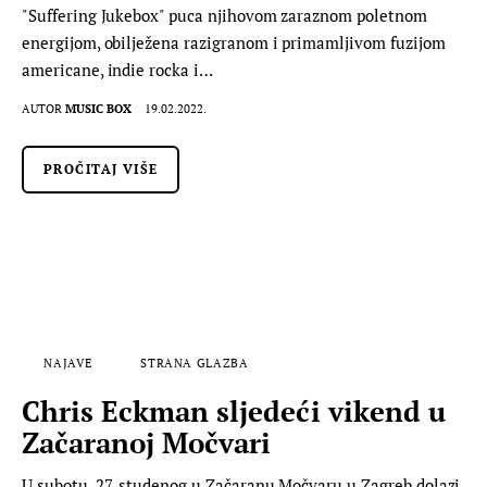
"Suffering Jukebox" puca njihovom zaraznom poletnom
energijom, obilježena razigranom i primamljivom fuzijom
americane, indie rocka i…
AUTOR
MUSIC BOX
19.02.2022.
PROČITAJ VIŠE
NAJAVE
STRANA GLAZBA
Chris Eckman sljedeći vikend u
Začaranoj Močvari
U subotu, 27. studenog u Začaranu Močvaru u Zagreb dolazi