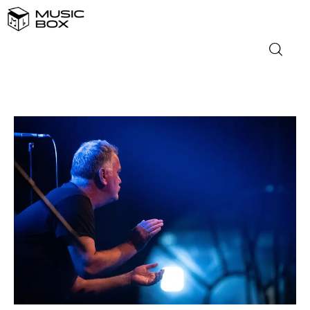
NASLOVNICA
DOMAĆA GLAZBA
STRANA GLAZBA
FILM
MUSIC BOX