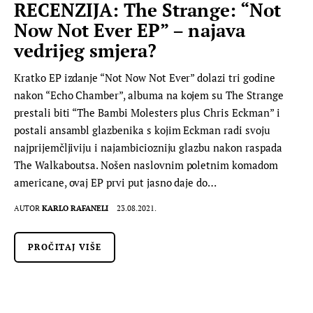
RECENZIJA: The Strange: “Not
Now Not Ever EP” – najava
vedrijeg smjera?
Kratko EP izdanje “Not Now Not Ever” dolazi tri godine
nakon “Echo Chamber”, albuma na kojem su The Strange
prestali biti “The Bambi Molesters plus Chris Eckman” i
postali ansambl glazbenika s kojim Eckman radi svoju
najprijemčljiviju i najambiciozniju glazbu nakon raspada
The Walkaboutsa. Nošen naslovnim poletnim komadom
americane, ovaj EP prvi put jasno daje do…
AUTOR
KARLO RAFANELI
23.08.2021.
PROČITAJ VIŠE