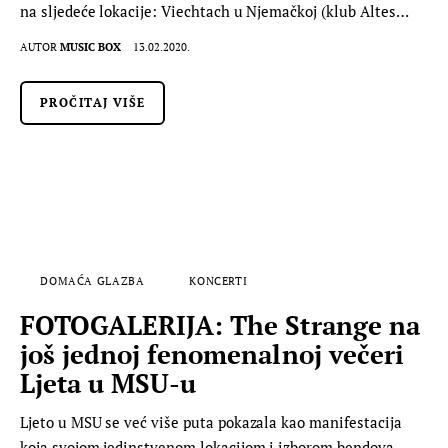
na sljedeće lokacije: Viechtach u Njemačkoj (klub Altes…
AUTOR
MUSIC BOX
13.02.2020.
PROČITAJ VIŠE
DOMAĆA GLAZBA
KONCERTI
FOTOGALERIJA: The Strange na
još jednoj fenomenalnoj večeri
Ljeta u MSU-u
Ljeto u MSU se već više puta pokazala kao manifestacija
koja svojom jedinstvenom lokacijom i izborom bendova,