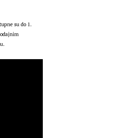
tupne su do 1. 
rodajnim 
u.