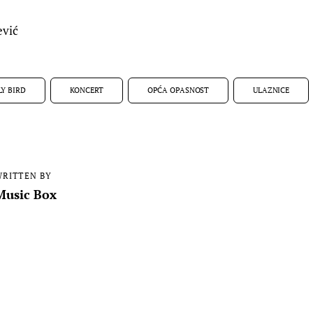
ević
LY BIRD
KONCERT
OPĆA OPASNOST
ULAZNICE
RITTEN BY
Music Box