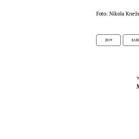
Foto: Nikola Knež
2019
EAR
W