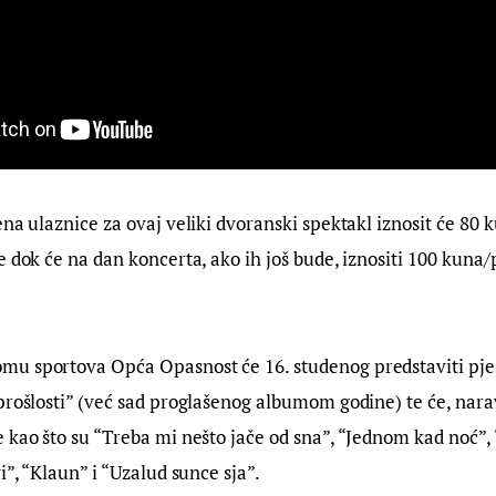
na ulaznice za ovaj veliki dvoranski spektakl iznosit će 80 k
e dok će na dan koncerta, ako ih još bude, iznositi 100 kuna/
u sportova Opća Opasnost će 16. studenog predstaviti pje
prošlosti” (već sad proglašenog albumom godine) te će, naravn
 kao što su “Treba mi nešto jače od sna”, “Jednom kad noć”, 
i”, “Klaun” i “Uzalud sunce sja”.