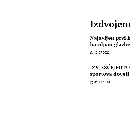
Izdvojene
Najavljen prvi h
handpan glazb
12.07.2022.
IZVJEŠĆE/FOTO
sportova doveli 
09.12.2018.