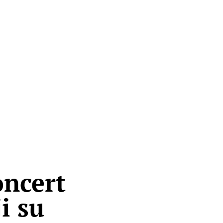
oncert
i su