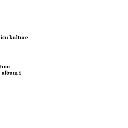
icu kulture
otom
u album i