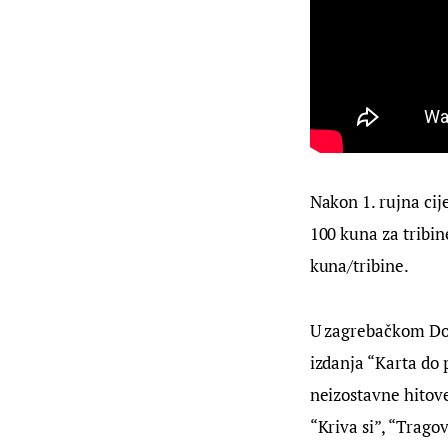
Nakon 1. rujna cije
100 kuna za tribin
kuna/tribine.
U zagrebačkom Dom
izdanja “Karta do 
neizostavne hitove
“Kriva si”, “Tragov