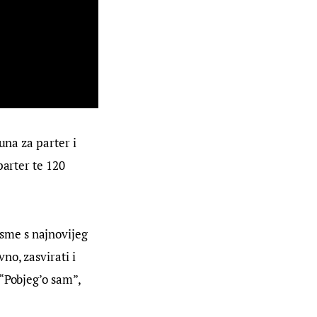
una za parter i 
parter te 120 
sme s najnovijeg 
o, zasvirati i 
“Pobjeg’o sam”, 