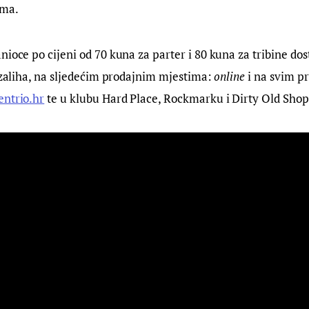
ama.
nioce po cijeni od 70 kuna za parter i 80 kuna za tribine dos
a zaliha, na sljedećim prodajnim mjestima: 
online 
i na svim p
entrio.hr
 te u klubu Hard Place, Rockmarku i Dirty Old Shop