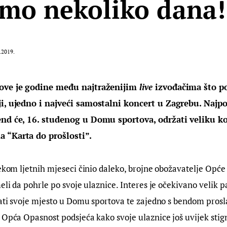
amo nekoliko dana!
.2019.
ove je godine među najtraženijim 
live 
izvođačima što po
i, ujedno i najveći samostalni koncert u Zagrebu. Najpo
end će, 16. studenog u Domu sportova, održati veliku k
 “Karta do prošlosti”.
jekom ljetnih mjeseci činio daleko, brojne obožavatelje Opće
eli da pohrle po svoje ulaznice. Interes je očekivano velik pa
rati svoje mjesto u Domu sportova te zajedno s bendom prosla
 Opća Opasnost podsjeća kako svoje ulaznice još uvijek stig