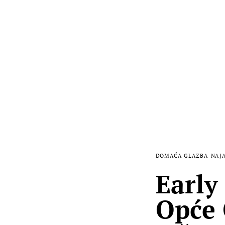
DOMAĆA GLAZBA
NAJ
Early
Opće 