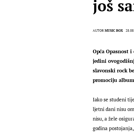
još s
AUTOR
MUSIC BOX
28.08
Opća Opasnost i 
jedini ovogodišnj
slavonski rock b
promociju albuma
Iako se studeni ti
ljetni dani nisu om
nisu, a žele osigu
godina postojanja,