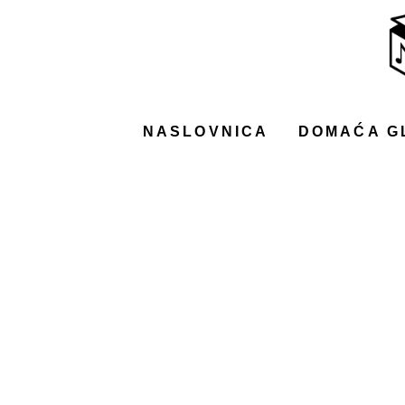
NASLOVNICA
DOMAĆA GLAZBA
STRANA GLAZBA
NASLOVNICA
DOMAĆA G
FILM
MUSIC BOX