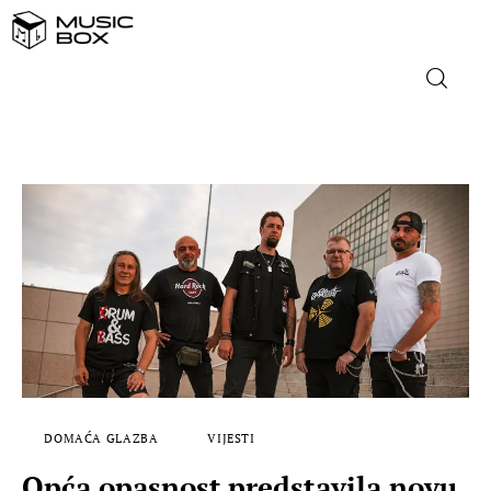
NASLOVNICA
DOMAĆA GLAZBA
STRANA GLAZBA
FILM
MUSIC BOX
DOMAĆA GLAZBA
VIJESTI
Opća opasnost predstavila novu