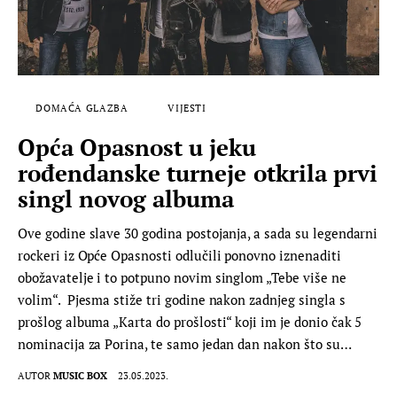
DOMAĆA GLAZBA
VIJESTI
Opća Opasnost u jeku
rođendanske turneje otkrila prvi
singl novog albuma
Ove godine slave 30 godina postojanja, a sada su legendarni
rockeri iz Opće Opasnosti odlučili ponovno iznenaditi
obožavatelje i to potpuno novim singlom „Tebe više ne
volim“. Pjesma stiže tri godine nakon zadnjeg singla s
prošlog albuma „Karta do prošlosti“ koji im je donio čak 5
nominacija za Porina, te samo jedan dan nakon što su…
AUTOR
MUSIC BOX
23.05.2023.