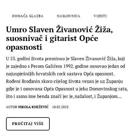
DOMAĆA GLAZBA
NASLOVNICA
VIJESTI
Umro Slaven Živanović Žiža,
suosnivač i gitarist Opće
opasnosti
U 53. godini života preminuo je Slaven Živanović Žiža, koji
je zajedno s Perom Galićem 1992. godine osnovao jedan od
najuspješnijih hrvatskih rock sastava Opća opasnost.
Rođeni Brođanin skoro cijelog života vezan je uz Županju
gdje je i osnovana Opća Opasnost u jeku Domovinskog rata,
što i samo ime benda znači jer je, nažalost, i Županjom…
AUTOR
NIKOLA KNEŽEVIĆ
10.02.2025.
PROČITAJ VIŠE