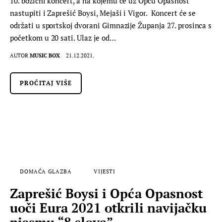
10. božićni koncert, a na kojemu će uz Opću Opasnost
nastupiti i Zaprešić Boysi, Mejaši i Vigor. Koncert će se
održati u sportskoj dvorani Gimnazije Županja 27. prosinca s
početkom u 20 sati. Ulaz je od…
AUTOR
MUSIC BOX
21.12.2021.
PROČITAJ VIŠE
DOMAĆA GLAZBA
VIJESTI
Zaprešić Boysi i Opća Opasnost
uoči Eura 2021 otkrili navijačku
pjesmu “8 slova”