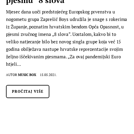
Mjesec dana uoči predstojećeg Europskog prvenstva u
nogometu grupa Zaprešić Boys udružila je snage s rokerima
iz Županje, poznatim hrvatskim bendom Opća Opasnost, u
pjesmi zvučnog imena „8 slova“. Uostalom, kakvo bi to
veliko natjecanje bilo bez novog singla grupe koja već 15
godina obilježava nastupe hrvatske reprezentacije svojim
željno iščekivanim pjesmama. „Za ovaj pandemijski Euro
htjeli…
AUTOR
MUSIC BOX
15.05.2021.
PROČITAJ VIŠE