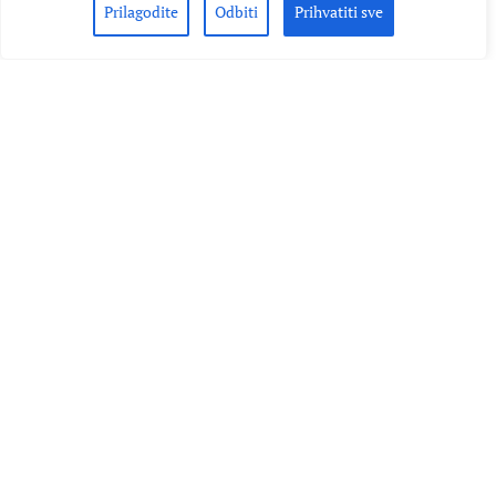
Prilagodite
Odbiti
Prihvatiti sve
Zelja napravio je sjajan…
AUTOR
MUSIC BOX
02.09.2020.
PROČITAJ VIŠE