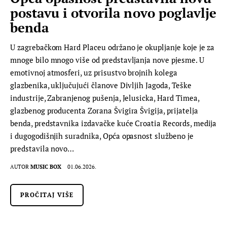
postavu i otvorila novo poglavlje
benda
U zagrebačkom Hard Placeu održano je okupljanje koje je za
mnoge bilo mnogo više od predstavljanja nove pjesme. U
emotivnoj atmosferi, uz prisustvo brojnih kolega
glazbenika, uključujući članove Divljih Jagoda, Teške
industrije, Zabranjenog pušenja, Jelusicka, Hard Timea,
glazbenog producenta Zorana Švigira Švigija, prijatelja
benda, predstavnika izdavačke kuće Croatia Records, medija
i dugogodišnjih suradnika, Opća opasnost službeno je
predstavila novo…
AUTOR
MUSIC BOX
01.06.2026.
PROČITAJ VIŠE