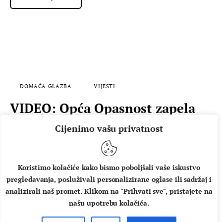
DOMAĆA GLAZBA
VIJESTI
VIDEO: Opća Opasnost zapela
na Divljem zapadu
Cijenimo vašu privatnost
Opća Opasnost, jedan od najpopularnijih rock bendova,
predstavlja spot za pjesmu Pusti me na miru s aktualnog
albuma Karta do prošlosti. Album nošen žestokim riffovima,
Koristimo kolačiće kako bismo poboljšali vaše iskustvo
prepoznatljivim Perinim vokalnim bravurama i čvrstom
pregledavanja, posluživali personalizirane oglase ili sadržaj i
analizirali naš promet. Klikom na "Prihvati sve", pristajete na
ritam sekcijom oduševio je publiku i kritiku. Glazbu i tekst
našu upotrebu kolačića.
pjesme Pusti me na miru potpisuje Mario Vestić, a
aranžman bend. Redatelj i scenarist Marko Zeljković