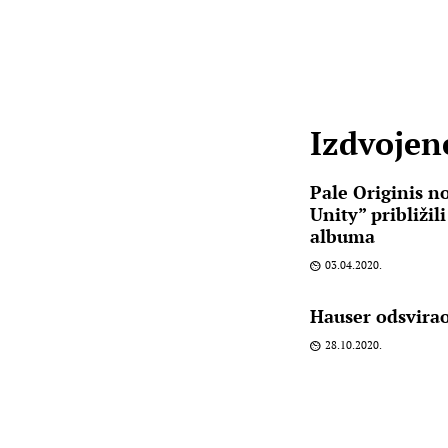
Izdvojene
Pale Originis n
Unity” približil
albuma
03.04.2020.
Hauser odsvira
28.10.2020.