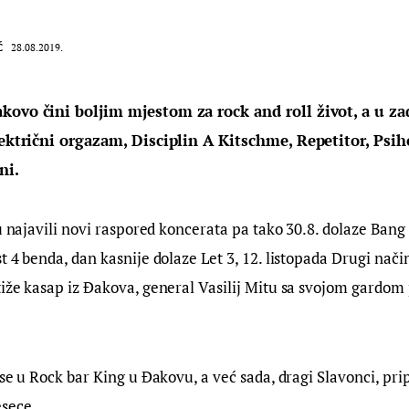
Ć
28.08.2019.
kovo čini boljim mjestom za rock and roll život, a u za
lektrični orgazam, Disciplin A Kitschme, Repetitor, Psi
ni.
su najavili novi raspored koncerata pa tako 30.8. dolaze Bang 
t 4 benda, dan kasnije dolaze Let 3, 12. listopada Drugi način
iže kasap iz Đakova, general Vasilij Mitu sa svojom gardom
 se u Rock bar King u Đakovu, a već sada, dragi Slavonci, pri
sece.