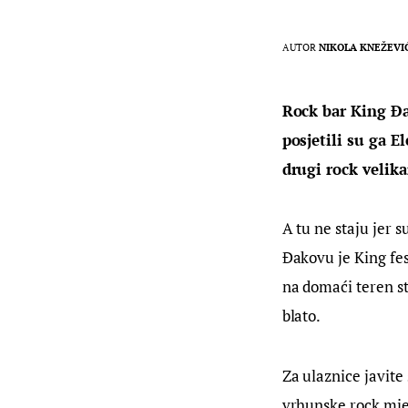
AUTOR
NIKOLA KNEŽEVI
Rock bar King Đa
posjetili su ga E
drugi rock velika
A tu ne staju jer 
Đakovu je King fes
na domaći teren st
blato.
Za ulaznice javite
vrhunske rock mje