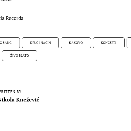
tia Records
G BANG
DRUGI NAČIN
ĐAKOVO
KONCERTI
ŽIVO BLATO
RITTEN BY
Nikola Knežević