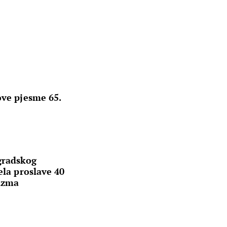
ove pjesme 65.
gradskog
ela proslave 40
azma