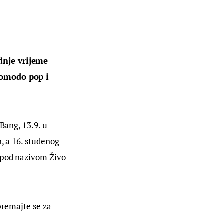
dnje vrijeme 
homodo pop i 
Bang, 13.9. u 
, a 16. studenog 
 pod nazivom Živo 
premajte se za 