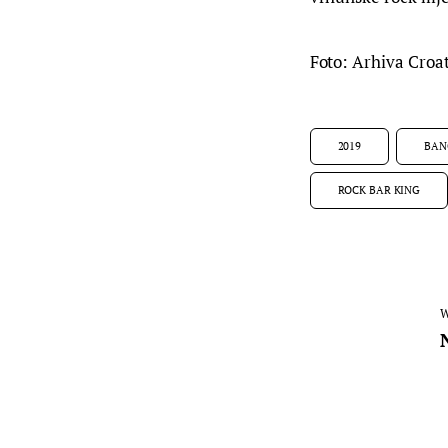
Foto: Arhiva Croa
2019
BAN
ROCK BAR KING
W