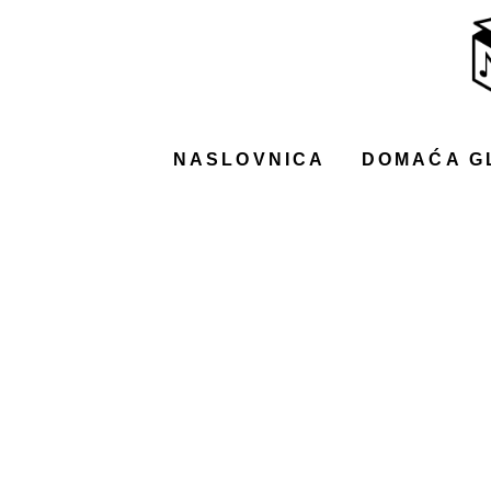
NASLOVNICA
DOMAĆA GLAZBA
STRANA GLAZBA
NASLOVNICA
DOMAĆA G
FILM
MUSIC BOX