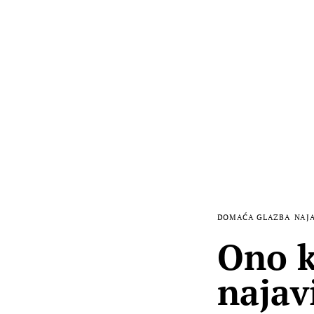
DOMAĆA GLAZBA
NAJ
Ono k
najav