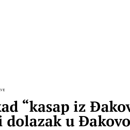
AVE
ad “kasap iz Đako
i dolazak u Đakovo