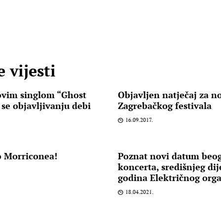
 vijesti
ovim singlom “Ghost
Objavljen natječaj za n
i se objavljivanju debi
Zagrebačkog festivala
16.09.2017.
o Morriconea!
Poznat novi datum beo
koncerta, središnjeg dij
godina Električnog org
18.04.2021.