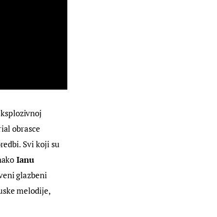
ksplozivnoj 
ial obrasce 
redbi. Svi koji su 
dnako
 Ianu 
veni glazbeni 
uske melodije, 