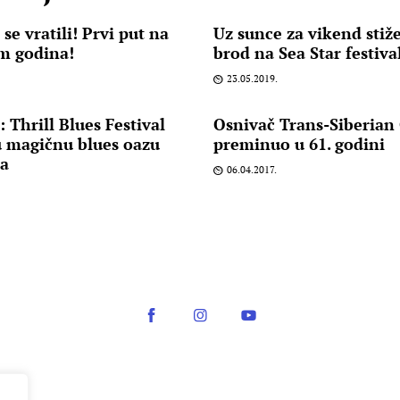
e vratili! Prvi put na
Uz sunce za vikend stiže
m godina!
brod na Sea Star festiv
23.05.2019.
Thrill Blues Festival
Osnivač Trans-Siberian
 u magičnu blues oazu
preminuo u 61. godini
ra
06.04.2017.