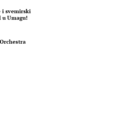
 i svemirski
al u Umagu!
 Orchestra