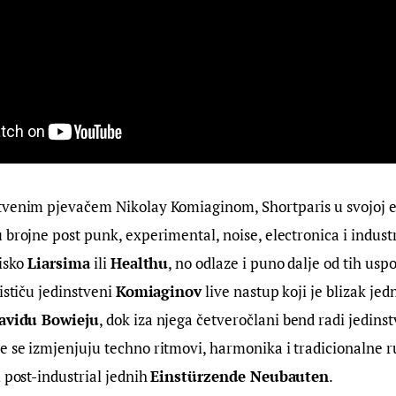
tvenim pjevačem Nikolay Komiaginom, Shortparis u svojoj e
 brojne post punk, experimental, noise, electronica i industr
isko 
Liarsima
 ili 
Healthu
, no odlaze i puno dalje od tih uspo
ističu jedinstveni 
Komiaginov
 live nastup koji je blizak je
avidu Bowieju
, dok iza njega četveročlani bend radi jedinst
 se izmjenjuju techno ritmovi, harmonika i tradicionalne r
 post-industrial jednih 
Einstürzende Neubauten
.