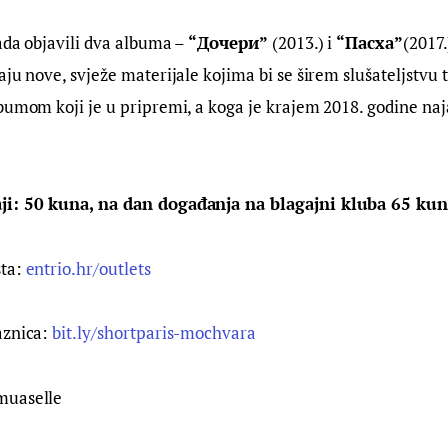
ada objavili dva albuma – 
“Дочери”
 (2013.) i 
“Пасха”
(2017.
ju nove, svježe materijale kojima bi se širem slušateljstvu t
bumom koji je u pripremi, a koga je krajem 2018. godine naj
ji: 50 kuna, na dan događanja na blagajni kluba 65 kun
ta: 
entrio.hr/outlets
znica: 
bit.ly/shortparis-mochvara
muaselle