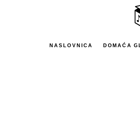
NASLOVNICA
DOMAĆA GLAZBA
STRANA GLAZBA
NASLOVNICA
DOMAĆA G
FILM
MUSIC BOX