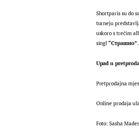
Shortparis su do s
turneju predstavlja
uskoro s trećim al
singl 
“Страшно”
.
Upad u pretproda
Pretprodajna mjes
Online prodaja ula
Foto: Sasha Made