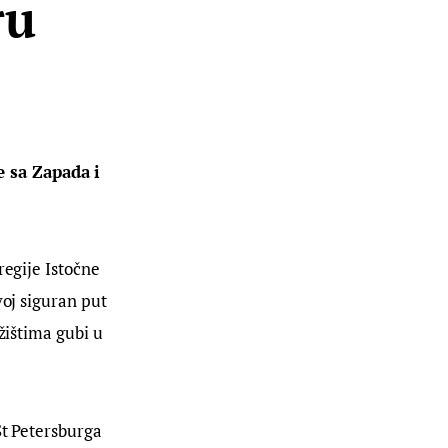
ru
 sa Zapada i 
regije Istočne 
voj siguran put 
žištima gubi u 
St Petersburga 