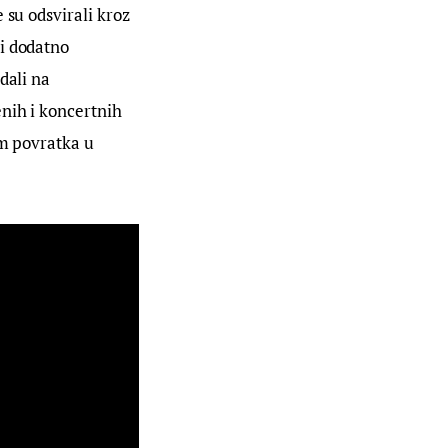
e su odsvirali kroz 
i dodatno 
dali na 
enih i koncertnih 
im povratka u 