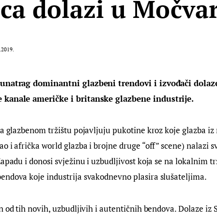
ca dolazi u Močva
.2019.
 unatrag dominantni glazbeni trendovi i izvođači dolaze
 kanale američke i britanske glazbene industrije.
na glazbenom tržištu pojavljuju pukotine kroz koje glazba iz 
o i afrička world glazba i brojne druge “off” scene) nalazi s
Zapadu i donosi svježinu i uzbudljivost koja se na lokalnim tr
endova koje industrija svakodnevno plasira slušateljima.
n od tih novih, uzbudljivih i autentičnih bendova. Dolaze iz 