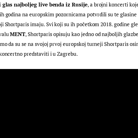
i glas najboljeg live benda iz Rusije
, a brojni koncerti koj
ih godina na europskim pozornicama potvrdili su te glasine 
ji Shortparis imaju. Svi koji su ih početkom 2018. godine gle
valu 
MENT
, Shortparis opisuju kao jedno od najboljih glazb
 smo da su se na svojoj prvoj europskoj turneji Shortparis os
 koncertno predstaviti i u Zagrebu.