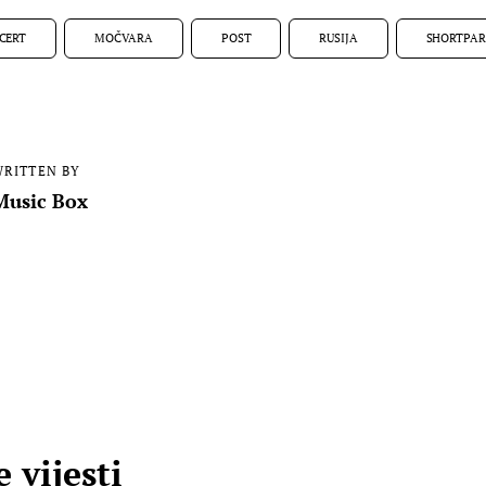
CERT
MOČVARA
POST
RUSIJA
SHORTPAR
RITTEN BY
Music Box
 vijesti