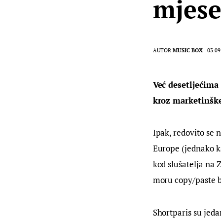
mjese
AUTOR
MUSIC BOX
03.09
Već desetljećima
kroz marketinške
Ipak, redovito se 
Europe (jednako ka
kod slušatelja na 
moru copy/paste b
Shortparis su jeda