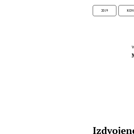
2019
KON
W
Izdvojene