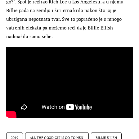
go?”. Spot je režirao Rich Lee u Los Angelesu, a u njemu 
Billie pada na zemlju i širi crna krila nakon što joj je 
ubrzigana nepoznata tvar. Sve to popraćeno je s mnogo 
vatrenih efekata pa možemo reći da je Billie Eilish 
nadmašila samu sebe.
2019
ALL THE GOOD GIRLS GO TO HELL
BILLIE EILISH