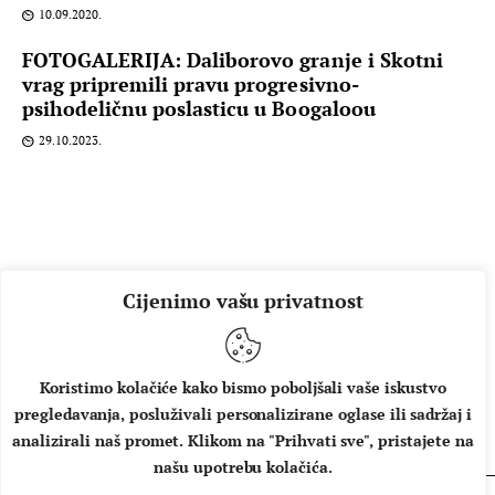
10.09.2020.
FOTOGALERIJA: Daliborovo granje i Skotni
vrag pripremili pravu progresivno-
psihodeličnu poslasticu u Boogaloou
29.10.2023.
Cijenimo vašu privatnost
Koristimo kolačiće kako bismo poboljšali vaše iskustvo
pregledavanja, posluživali personalizirane oglase ili sadržaj i
O NAMA
IMPRESSUM
UVJETI KORIŠTENJA
analizirali naš promet. Klikom na "Prihvati sve", pristajete na
našu upotrebu kolačića.