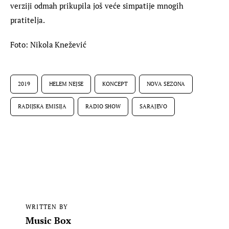
verziji odmah prikupila još veće simpatije mnogih 
pratitelja.
Foto: Nikola Knežević
2019
HELEM NEJSE
KONCEPT
NOVA SEZONA
RADIJSKA EMISIJA
RADIO SHOW
SARAJEVO
WRITTEN BY
Music Box