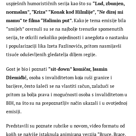
uspješnih humorističnih serija kao što su 
“Lud, zbunjen, 
normalan”, “Kriza” “Konak kod Hilmlije”, “Ne diraj mi 
mamu” te filma “Halimin put”. 
Kako je tema emisije bila 
“smijeh” osvrnuli su se na najbolje trenutke spomenutih 
serija, te otkrili nekoliko pojedinosti i anegdota o nastanku 
i popularizaciji lika Izeta Fazlinovića, pritom nasmijavši 
tisuće oduševljenih gledatelja diljem regije.
Gost je bio i poznati 
“sit-down” komičar, Jasmin 
Džemiđić,
 osoba s invaliditetom koja ruši granice i 
barijere, često šaleći se na vlastiti račun, zalažući se 
pritom za bolja prava i mogućnosti osoba s invaliditetom u 
BIH, na što su na prepoznatljiv način ukazali i u ovotjednoj 
emisiji.
Predstavili su poznate rubrike u novom, video formatu od 
kojih se najviše istaknula animirana verzija “Bruce, Brace, 