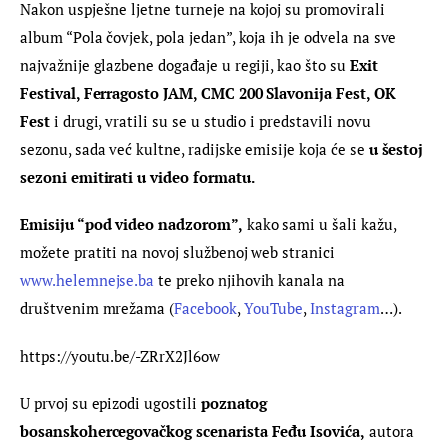
Nakon uspješne ljetne turneje na kojoj su promovirali 
album “Pola čovjek, pola jedan”, koja ih je odvela na sve 
najvažnije glazbene događaje u regiji, kao što su 
Exit 
Festival, Ferragosto JAM, CMC 200 Slavonija Fest, OK 
Fest
 i drugi, vratili su se u studio i predstavili novu 
sezonu, sada već kultne, radijske emisije koja će se
 u šestoj 
sezoni emitirati u video formatu. 
Emisiju “pod video nadzorom”,
 kako sami u šali kažu, 
možete pratiti na novoj službenoj web stranici 
www.helemnejse.ba
 te preko njihovih kanala na 
društvenim mrežama (
Facebook
, 
YouTube
, 
Instagram
…).
https://youtu.be/-ZRrX2Jl6ow
U prvoj su epizodi ugostili 
poznatog 
bosanskohercegovačkog scenarista Feđu Isovića,
 autora 